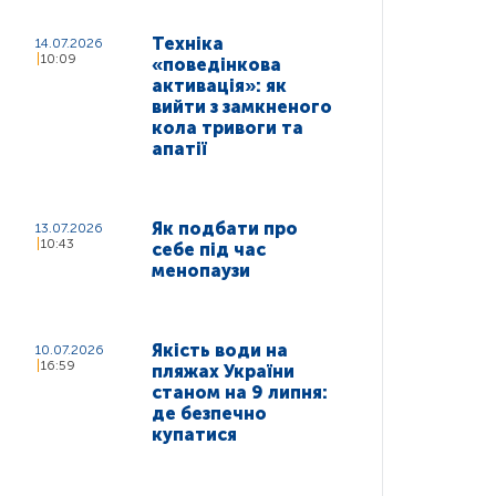
Техніка
14.07.2026
10:09
«поведінкова
активація»: як
вийти з замкненого
кола тривоги та
апатії
Як подбати про
13.07.2026
10:43
себе під час
менопаузи
Якість води на
10.07.2026
16:59
пляжах України
станом на 9 липня:
де безпечно
купатися