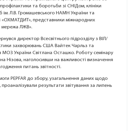
 профілактики та боротьби зі СНІДом, клініки
об ім. Л.В. Громашевського НАМН України та
рні «ОХМАТДИТ», представники міжнародних
а мережа ЛЖВ».
ернувся директор Всесвітнього підрозділу з ВІЛ/
актики захворювань США Вайтек Чарльз та
я МОЗ України Світлана Осташко. Роботу семінару
а Нізова, наголосивши на важливості визначення
годження питань звітності.
оги PEPFAR до збору, узагальнення даних щодо
ї, проаналізували результати звітування за липень