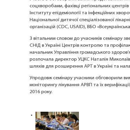
соцхворобами, фахівці регіональних центрів
Інституту епідеміології та інфекційних хвор
Національної дитячої спеціалізованої ліка
організацій (CDC, USAID), ВБО «Всеукраїнськ
З вітальним словом до учасників семінару зв
СНІД в Україні Центрів контролю та профіл
начальник Управління громадського здоров’
розпочала директор УЦКС Наталія Миколаївн
шляхів для розширення АРТ в Україні та нала
Упродовж семінару учасники обговорили вим
моніторингу лікування АРВП та їх верифікаці
2016 року.