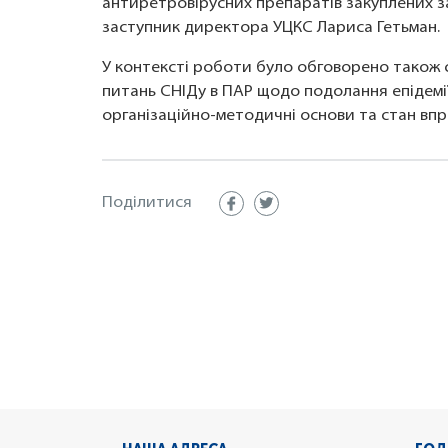
антиретровірусних препаратів закуплених за 
заступник директора УЦКС Лариса Гетьман.
У контексті роботи було обговорено також с
питань СНІДу в ПАР щодо подолання епідемії
організаційно-методичні основи та стан впро
Поділитися