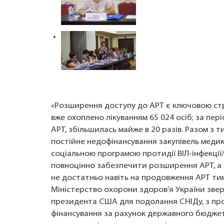
«Розширення доступу до АРТ є ключовою страт
вже охоплено лікуванням 65 024 осіб; за пері
АРТ, збільшилась майже в 20 разів. Разом з 
постійне недофінансування закупівель меди
соціальною програмою протидії ВІЛ-інфекції
повноцінно забезпечити розширення АРТ, а 
не достатньо навіть на продовження АРТ тим 
Міністерство охорони здоров’я України зве
президента США для подолання СНІДу, з про
фінансування за рахунок державного бюджету.