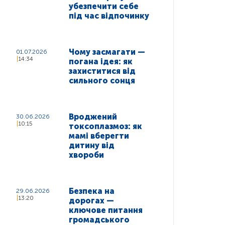
убезпечити себе
під час відпочинку
Чому засмагати —
01.07.2026
14:34
погана ідея: як
захиститися від
сильного сонця
Вроджений
30.06.2026
10:15
токсоплазмоз: як
мамі вберегти
дитину від
хвороби
Безпека на
29.06.2026
13:20
дорогах —
ключове питання
громадського