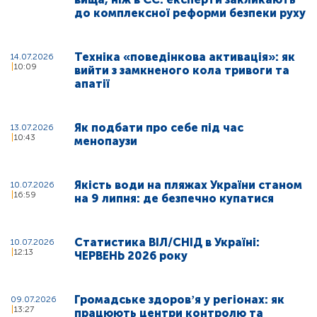
до комплексної реформи безпеки руху
Техніка «поведінкова активація»: як
14.07.2026
10:09
вийти з замкненого кола тривоги та
апатії
Як подбати про себе під час
13.07.2026
10:43
менопаузи
Якість води на пляжах України станом
10.07.2026
16:59
на 9 липня: де безпечно купатися
Статистика ВІЛ/СНІД в Україні:
10.07.2026
12:13
ЧЕРВЕНЬ 2026 року
Громадське здоровʼя у регіонах: як
09.07.2026
13:27
працюють центри контролю та