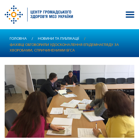
Перейти
ГОЛОВНА
/
НОВИНИ ТА ПУБЛІКАЦІЇ
/
до
ФАХІВЦІ ОБГОВОРИЛИ УДОСКОНАЛЕННЯ ЕПІДЕМНАГЛЯДУ ЗА
основного
ХВОРОБАМИ, СПРИЧИНЕНИМИ БГСА
вмісту