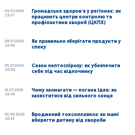
Громадське здоровʼя у регіонах: як
09.07.2026
13:27
працюють центри контролю та
профілактики хвороб (ЦКПХ)
Як правильно зберігати продукти у
08.07.2026
12:40
спеку
Сезон лептоспірозу: як убезпечити
05.07.2026
10:05
себе під час відпочинку
Чому засмагати — погана ідея: як
01.07.2026
14:34
захиститися від сильного сонця
Вроджений токсоплазмоз: як мамі
30.06.2026
10:15
вберегти дитину від хвороби