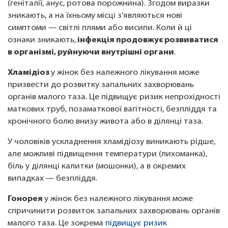
(геніталії, анус, ротова порожнина). Згодом виразки
зникають, а на їхньому місці з'являються нові
симптоми — світлі плями або висипи. Коли й ці
ознаки зникають,
інфекція продовжує розвиватися
в організмі, руйнуючи внутрішні органи
.
Хламідіоз
у жінок без належного лікування може
призвести до розвитку запальних захворювань
органів малого таза. Це підвищує ризик непрохідності
маткових труб, позаматкової вагітності, безпліддя та
хронічного болю внизу живота або в ділянці таза.
У чоловіків ускладнення хламідіозу виникають рідше,
але можливі підвищення температури (лихоманка),
біль у ділянці калитки (мошонки), а в окремих
випадках — безпліддя.
Гонорея
у жінок без належного лікування може
спричинити розвиток запальних захворювань органів
малого таза. Це зокрема
підвищує ризик