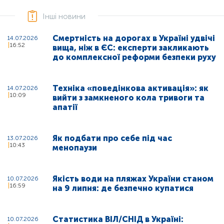
Інші новини
Смертність на дорогах в Україні удвічі
14.07.2026
16:52
вища, ніж в ЄС: експерти закликають
до комплексної реформи безпеки руху
Техніка «поведінкова активація»: як
14.07.2026
10:09
вийти з замкненого кола тривоги та
апатії
Як подбати про себе під час
13.07.2026
10:43
менопаузи
Якість води на пляжах України станом
10.07.2026
16:59
на 9 липня: де безпечно купатися
Статистика ВІЛ/СНІД в Україні:
10.07.2026