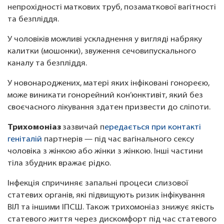
непрохідності маткових труб, позаматкової вагітності
та безпліддя.
У чоловіків можливі ускладнення у вигляді набряку
калитки (мошонки), звуження сечовипускального
каналу та безпліддя.
У новонароджених, матері яких інфіковані гонореєю,
може виникати гонорейний кон’юнктивіт, який без
своєчасного лікування здатен призвести до сліпоти.
Трихомоніаз
зазвичай п
ередається при контакті
геніталій
партнерів — під час вагінального сексу
чоловіка з жінкою або жінки з жінкою. Інші частини
тіла збудник вражає рідко.
Інфекція спричиняє запальні процеси слизової
статевих органів, які підвищують ризик інфікування
ВІЛ та іншими ІПСШ. Також трихомоніаз знижує якість
статевого життя через дискомфорт під час статевого