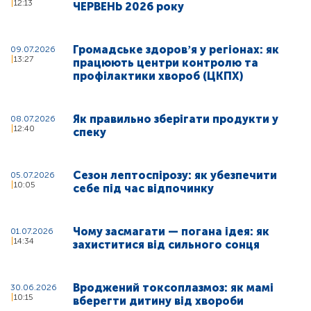
12:13
ЧЕРВЕНЬ 2026 року
Громадське здоровʼя у регіонах: як
09.07.2026
13:27
працюють центри контролю та
профілактики хвороб (ЦКПХ)
Як правильно зберігати продукти у
08.07.2026
12:40
спеку
Сезон лептоспірозу: як убезпечити
05.07.2026
10:05
себе під час відпочинку
Чому засмагати — погана ідея: як
01.07.2026
14:34
захиститися від сильного сонця
Вроджений токсоплазмоз: як мамі
30.06.2026
10:15
вберегти дитину від хвороби