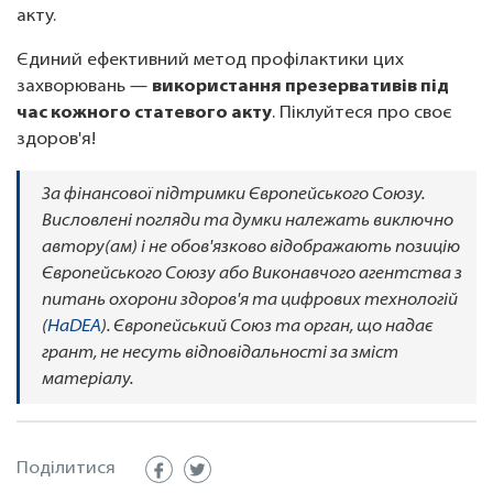
акту.
Єдиний ефективний метод профілактики цих
захворювань —
використання презервативів під
час кожного статевого акту
. Піклуйтеся про своє
здоров'я!
За фінансової підтримки Європейського Союзу.
Висловлені погляди та думки належать виключно
автору(ам) і не обов'язково відображають позицію
Європейського Союзу або Виконавчого агентства з
питань охорони здоров'я та цифрових технологій
(
HaDEA
). Європейський Союз та орган, що надає
грант, не несуть відповідальності за зміст
матеріалу.
Поділитися