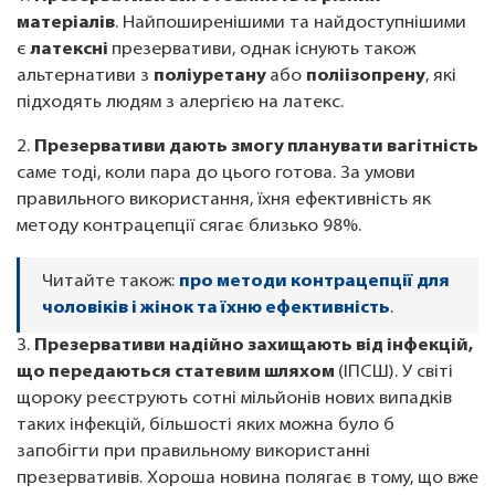
матеріалів
. Найпоширенішими та найдоступнішими
є
латексні
презервативи, однак існують також
альтернативи з
поліуретану
або
поліізопрену
, які
підходять людям з алергією на латекс.
2.
Презервативи дають змогу планувати вагітність
саме тоді, коли пара до цього готова. За умови
правильного використання, їхня ефективність як
методу контрацепції сягає близько 98%.
Читайте також:
про методи контрацепції для
чоловіків і жінок та їхню ефективність
.
3.
Презервативи надійно захищають від інфекцій,
що передаються статевим шляхом
(ІПСШ). У світі
щороку реєструють сотні мільйонів нових випадків
таких інфекцій, більшості яких можна було б
запобігти при правильному використанні
презервативів. Хороша новина полягає в тому, що вже