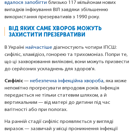
вдалося запобігти
близько 117 мільйонам нових
випадків інфікування ВІЛ завдяки збільшенню
використання презервативів з 1990 року.
ВІД ЯКИХ САМЕ ХВОРОБ МОЖУТЬ
ЗАХИСТИТИ ПРЕЗЕРВАТИВИ
В Україні
найчастіше
діагностують чотири ІПСШ:
сифіліс, хламідіоз, гонорею та трихомоніаз. Попри те,
що ці захворювання виліковні, вони можуть призвести
до серйозних ускладнень для здоров'я.
Сифіліс
—
небезпечна інфекційна хвороба
, яка може
непомітно прогресувати впродовж років. Інфекція
передається не тільки статевим шляхом, а й
вертикальним — від матері до дитини під час
вагітності або при пологах.
На ранній стадії сифіліс проявляється у вигляді
виразок — зазвичай у місці проникнення інфекції