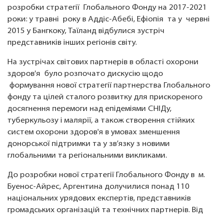
розробки стратегії Глобального Фонду на 2017-2021
роки: у травні року в Аддіс-Абебі, Ефіопія та у червні
2015 у Бангкоку, Таїланд відбулися зустріч
представників інших регіонів світу.
На зустрічах світових партнерів в області охорони
здоров'я було розпочато дискусію щодо
формування нової стратегії партнерства Глобального
фонду та цілей сталого розвитку для прискореного
досягнення перемоги над епідеміями СНІДу,
туберкульозу і малярії, а також створення стійких
систем охорони здоров'я в умовах зменшення
донорської підтримки та у зв’язку з новими
глобальними та регіональними викликами.
До розробки нової стратегії Глобального Фонду в м.
Буенос-Айрес, Аргентина долучилися понад 110
національних урядових експертів, представників
громадських організацій та технічних партнерів. Від