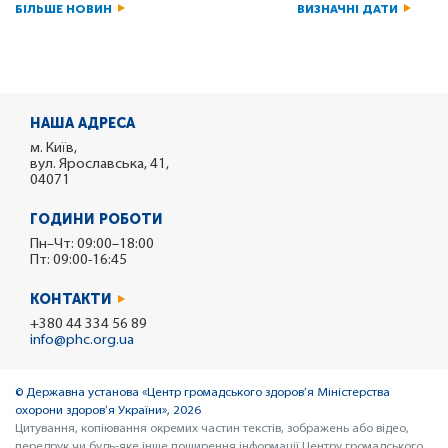
БІЛЬШЕ НОВИН
ВИЗНАЧНІ ДАТИ
НАША АДРЕСА
м. Київ,
вул. Ярославська, 41,
04071
ГОДИНИ РОБОТИ
Пн–Чт: 09:00–18:00
Пт: 09:00-16:45
КОНТАКТИ
+380 44 334 56 89
info@phc.org.ua
© Державна установа «Центр громадського здоров’я Міністерства
охорони здоров’я України», 2026
Цитування, копіювання окремих частин текстів, зображень або відео,
передрук чи будь-яке інше поширення інформації Центру громадського