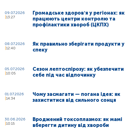
Громадське здоровʼя у регіонах: як
09.07.2026
13:27
працюють центри контролю та
профілактики хвороб (ЦКПХ)
Як правильно зберігати продукти у
08.07.2026
12:40
спеку
Сезон лептоспірозу: як убезпечити
05.07.2026
10:05
себе під час відпочинку
Чому засмагати — погана ідея: як
01.07.2026
14:34
захиститися від сильного сонця
Вроджений токсоплазмоз: як мамі
30.06.2026
10:15
вберегти дитину від хвороби