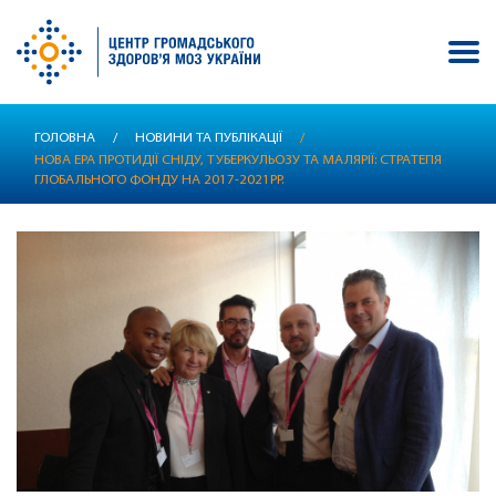
Перейти
ГОЛОВНА
/
НОВИНИ ТА ПУБЛІКАЦІЇ
/
до
НОВА ЕРА ПРОТИДІЇ СНІДУ, ТУБЕРКУЛЬОЗУ ТА МАЛЯРІЇ: СТРАТЕГІЯ
основного
ГЛОБАЛЬНОГО ФОНДУ НА 2017-2021РР.
вмісту