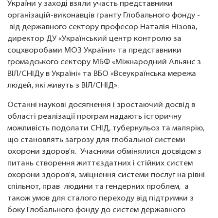
України у заході взяли участь представники
організацій-виконавців гранту Глобального фонду -
від державного сектору професор Наталія Нізова,
директор ДУ «Український центр контролю за
соцхворобами МОЗ України» та представники
громадського сектору МБФ «Міжнародний Альянс з
ВІЛ/СНІДу в Україні» та ВБО «Всеукраїнська мережа
людей, які живуть з ВІЛ/СНІД».
Останні наукові досягнення і зростаючий досвід в
області реалізації програм надають історичну
можливість подолати СНІД, туберкульоз та малярію,
що становлять загрозу для глобальної системи
охорони здоров'я. Учасники обмінялися досвідом з
питань створення життєздатних і стійких систем
охорони здоров'я, зміцнення системи послуг на рівні
спільнот, прав людини та гендерних проблем, а
також умов для сталого переходу від підтримки з
боку Глобального фонду до систем державного