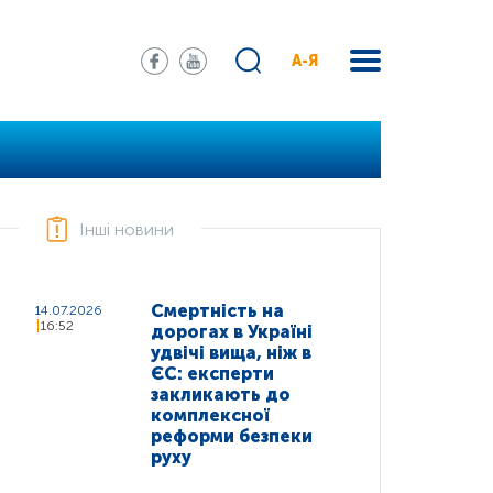
А-Я
Інші новини
Смертність на
14.07.2026
16:52
дорогах в Україні
удвічі вища, ніж в
ЄС: експерти
закликають до
комплексної
реформи безпеки
руху