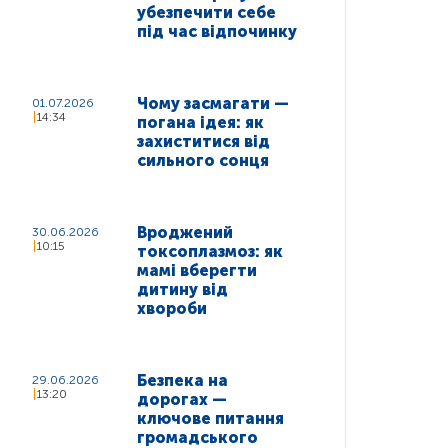
убезпечити себе
під час відпочинку
Чому засмагати —
01.07.2026
14:34
погана ідея: як
захиститися від
сильного сонця
Вроджений
30.06.2026
10:15
токсоплазмоз: як
мамі вберегти
дитину від
хвороби
Безпека на
29.06.2026
13:20
дорогах —
ключове питання
громадського