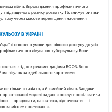
ливом війни. Впровадження профілактичного
груп підвищеного ризику розвитку ТБ, знижує ризики
ульозу через масове переміщення населення
УЛЬОЗУ В УКРАЇНІ
Україні створено умови для рівного доступу до усіх
а профілактичного лікування туберкульозу. Вони
снюється згідно з рекомендаціями ВООЗ. Воно
омі пігулок за здебільшого короткими
не тільки фтизіатр, а й сімейний лікар. Завдяки
-орієнтованої моделі надання послуг профілактики
нно — працювати, навчатися, відпочивати — і
ня за місцем проживання.