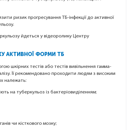
зити ризик прогресування ТБ-інфекції до активної
ульозу.
ркульозу йдеться у відеоролику Центру
КУ АКТИВНОЇ ФОРМИ ТБ
гою шкірних тестів або тестів вивільнення гамма-
алізу. Її рекомендовано проходити людям з високим
х належать:
ріють на туберкульоз із бактеріовиділенням;
анів чи кісткового мозку;