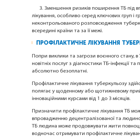
3. Зменшення ризиків поширення ТБ під вп
лікування, особливо серед ключових груп і 
неконтрольованого розповсюдження туберк
всередині країни та за її межі.
ПРОФІЛАКТИЧНЕ ЛІКУВАННЯ ТУБЕРК
Попри виклики та загрози воєнного стану, в 
новітніх послуг з діагностики ТБ-інфекції т
абсолютно безоплатні.
Профілактичне лікування туберкульозу здій
полягає у щоденному або щотижневому прий
інноваційними курсами від 1 до 3 місяців.
Призначити профілактичне лікування ТБ може 
впровадженню децентралізованої та людино
ТБ людина може продовжувати жити повноці
водночас отримувати профілактичне лікуван