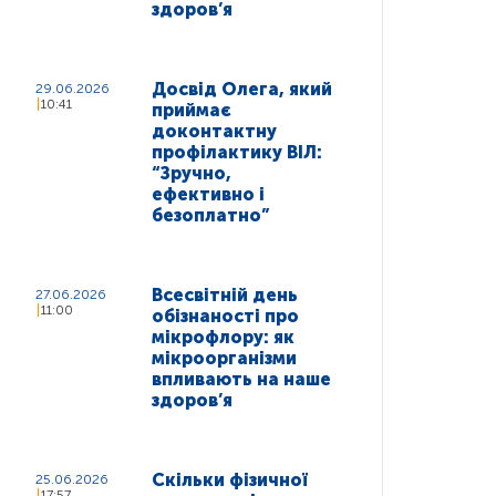
здоров’я
Досвід Олега, який
29.06.2026
10:41
приймає
доконтактну
профілактику ВІЛ:
“Зручно,
ефективно і
безоплатно”
Всесвітній день
27.06.2026
11:00
обізнаності про
мікрофлору: як
мікроорганізми
впливають на наше
здоров’я
Скільки фізичної
25.06.2026
17:57