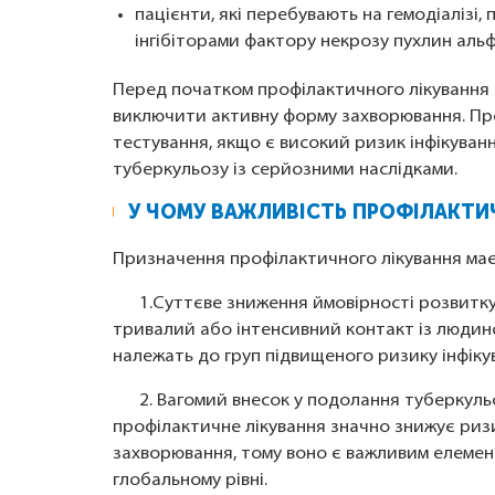
пацієнти, які перебувають на гемодіалізі
інгібіторами фактору некрозу пухлин альф
Перед початком профілактичного лікування в
виключити активну форму захворювання. Про
тестування, якщо є високий ризик інфікуван
туберкульозу із серйозними наслідками.
У ЧОМУ ВАЖЛИВІСТЬ ПРОФІЛАКТИ
Призначення профілактичного лікування має 
1.Суттєве зниження ймовірності розвитку 
тривалий або інтенсивний контакт із людиною
належать до груп підвищеного ризику інфіку
2. Вагомий внесок у подолання туберкульо
профілактичне лікування значно знижує ризи
захворювання, тому воно є важливим елемен
глобальному рівні.