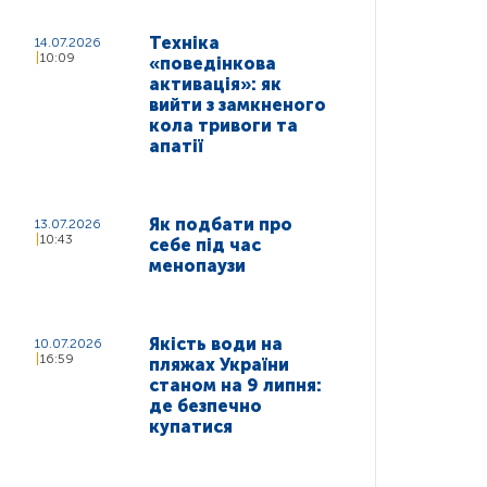
Техніка
14.07.2026
10:09
«поведінкова
активація»: як
вийти з замкненого
кола тривоги та
апатії
Як подбати про
13.07.2026
10:43
себе під час
менопаузи
Якість води на
10.07.2026
16:59
пляжах України
станом на 9 липня:
де безпечно
купатися