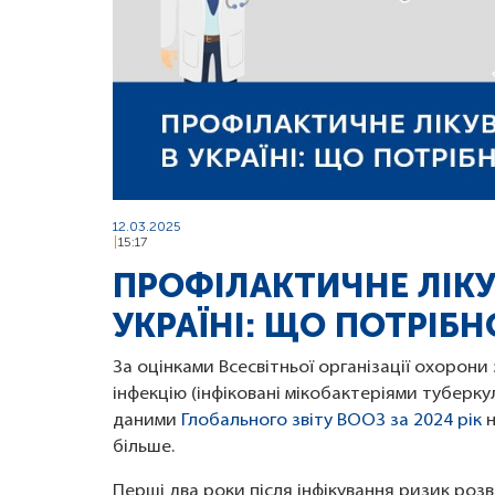
12.03.2025
15:17
ПРОФІЛАКТИЧНЕ ЛІКУ
УКРАЇНІ: ЩО ПОТРІБН
За оцінками Всесвітньої організації охорони
інфекцію (інфіковані мікобактеріями туберку
даними
Глобального звіту ВООЗ за 2024 рік
н
більше.
Перші два роки після інфікування ризик роз