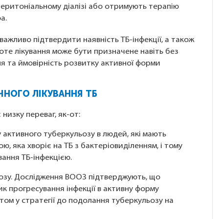
, перитоніальному діалізі або отримують терапію
а.
ажливо підтвердити наявність ТБ-інфекції, а також
те лікування може бути призначене навіть без
ня та ймовірність розвитку активної форми
ЧНОГО ЛІКУВАННЯ ТБ
низку переваг, як-от:
активного туберкульозу в людей, які мають
, яка хворіє на ТБ з бактеріовиділенням, і тому
вання ТБ-інфекцією.
зу. Дослідження ВООЗ підтверджують, що
к прогресування інфекції в активну форму
том у стратегії до подолання туберкульозу на