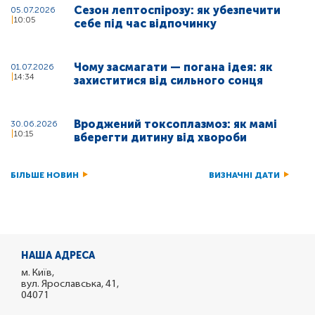
Сезон лептоспірозу: як убезпечити
05.07.2026
10:05
себе під час відпочинку
Чому засмагати — погана ідея: як
01.07.2026
14:34
захиститися від сильного сонця
Вроджений токсоплазмоз: як мамі
30.06.2026
10:15
вберегти дитину від хвороби
БІЛЬШЕ НОВИН
ВИЗНАЧНІ ДАТИ
НАША АДРЕСА
м. Київ,
вул. Ярославська, 41,
04071