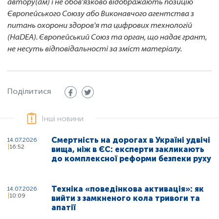
автору(ам) і не обов'язково відображають позицію
Європейського Союзу або Виконавчого агентства з
питань охорони здоров'я та цифрових технологій
(HaDEA). Європейський Союз та орган, що надає грант,
не несуть відповідальності за зміст матеріалу.
Поділитися
Інші новини
Смертність на дорогах в Україні удвічі
14.07.2026
16:52
вища, ніж в ЄС: експерти закликають
до комплексної реформи безпеки руху
Техніка «поведінкова активація»: як
14.07.2026
10:09
вийти з замкненого кола тривоги та
апатії