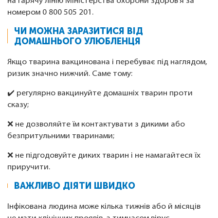
на гарячу лінію Міністерства охорони здоров’я за
номером 0 800 505 201.
ЧИ МОЖНА ЗАРАЗИТИСЯ ВІД
ДОМАШНЬОГО УЛЮБЛЕНЦЯ
Якщо тварина вакцинована і перебуває під наглядом,
ризик значно нижчий. Саме тому:
✔️ регулярно вакцинуйте домашніх тварин проти
сказу;
❌ не дозволяйте їм контактувати з дикими або
безпритульними тваринами;
❌ не підгодовуйте диких тварин і не намагайтеся їх
приручити.
ВАЖЛИВО ДІЯТИ ШВИДКО
Інфікована людина може кілька тижнів або й місяців