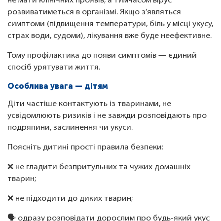
не мати клінічних проявів, а тимчасом вірус
розвиватиметься в організмі. Якщо з’являться
симптоми (підвищення температури, біль у місці укусу,
страх води, судоми), лікування вже буде неефективне.
Тому профілактика до появи симптомів — єдиний
спосіб урятувати життя.
Особлива увага — дітям
Діти частіше контактують із тваринами, не
усвідомлюють ризиків і не завжди розповідають про
подряпини, заслинення чи укуси.
Поясніть дитині прості правила безпеки:
❌ не гладити безпритульних та чужих домашніх
тварин;
❌ не підходити до диких тварин;
🗣️ одразу розповідати дорослим про будь-який укус