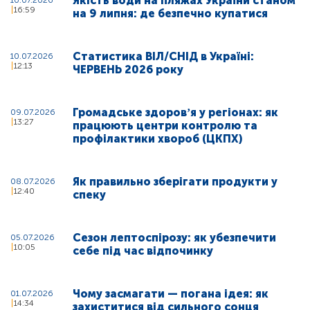
Якість води на пляжах України станом
10.07.2026
16:59
на 9 липня: де безпечно купатися
Статистика ВІЛ/СНІД в Україні:
10.07.2026
12:13
ЧЕРВЕНЬ 2026 року
Громадське здоровʼя у регіонах: як
09.07.2026
13:27
працюють центри контролю та
профілактики хвороб (ЦКПХ)
Як правильно зберігати продукти у
08.07.2026
12:40
спеку
Сезон лептоспірозу: як убезпечити
05.07.2026
10:05
себе під час відпочинку
Чому засмагати — погана ідея: як
01.07.2026
14:34
захиститися від сильного сонця