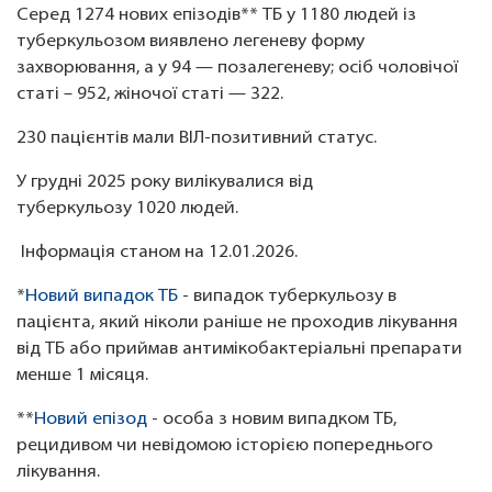
Серед 1274 нових епізодів** ТБ у 1180 людей із
туберкульозом виявлено легеневу форму
захворювання, а у 94 — позалегеневу; осіб чоловічої
статі – 952, жіночої статі — 322.
230 пацієнтів мали ВІЛ-позитивний статус.
У грудні 2025 року вилікувалися від
туберкульозу 1020 людей.
Інформація станом на 12.01.2026.
*
Новий випадок ТБ
- випадок туберкульозу в
пацієнта, який ніколи раніше не проходив лікування
від ТБ або приймав антимікобактеріальні препарати
менше 1 місяця.
**
Новий епізод
- особа з новим випадком ТБ,
рецидивом чи невідомою історією попереднього
лікування.