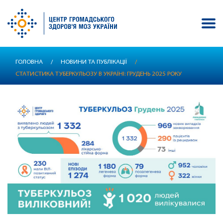
Перейти
ГОЛОВНА
/
НОВИНИ ТА ПУБЛІКАЦІЇ
/
до
СТАТИСТИКА ТУБЕРКУЛЬОЗУ В УКРАЇНІ: ГРУДЕНЬ 2025 РОКУ
основного
вмісту