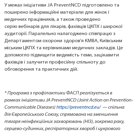
У межах ініціативи JA PreventNCD підготовлено та
поширено інформаційні матеріали для жінок і
медичних працівників, а також проведено
серію вебінарів для лікарів, фахівців ЦКПХ і широкої
аудиторії. Паралельно налагоджено співпрацю з
Департаментом охорони здоров’я КМВА, Київським
міським ЦКПХ та керівниками медичних закладів. Це
допомогло підвищити видимість теми, зацікавити
фахівців і залучити професійну спільноту до
обговорення та практичних дій.
* Програма з профілактики ФАСП реалізується в
рамках ініціативи JA PreventNCD (Joint Action on Prevention 
Communicable Diseases)
https://preventncd.eu/
— спільна
дія Європейського Союзу, спрямована на зменшення
тягаря неінфекційних захворювань (НІЗ), зокрема раку,
серцево-судинних, респіраторних хвороб і цукрового