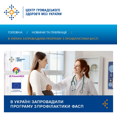
Перейти
ГОЛОВНА
/
НОВИНИ ТА ПУБЛІКАЦІЇ
/
до
В УКРАЇНІ ЗАПРОВАДИЛИ ПРОГРАМУ З ПРОФІЛАКТИКИ ФАСП
основного
вмісту