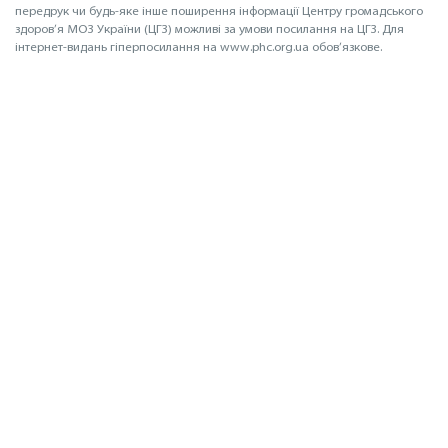
передрук чи будь-яке інше поширення інформації Центру громадського
здоров’я МОЗ України (ЦГЗ) можливі за умови посилання на ЦГЗ. Для
інтернет-видань гіперпосилання на www.phc.org.ua обов’язкове.