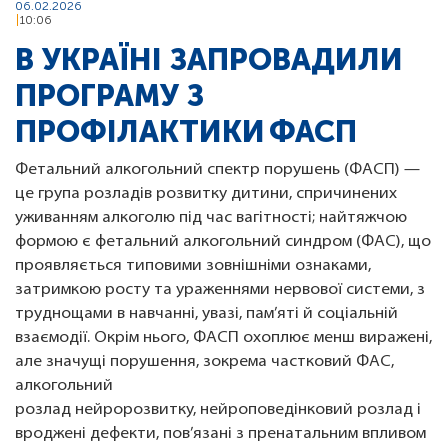
06.02.2026
10:06
В УКРАЇНІ ЗАПРОВАДИЛИ
ПРОГРАМУ З
ПРОФІЛАКТИКИ ФАСП
Фетальний алкогольний спектр порушень (ФАСП) —
це група розладів розвитку дитини, спричинених
уживанням алкоголю під час вагітності; найтяжчою
формою є фетальний алкогольний синдром (ФАС), що
проявляється типовими зовнішніми ознаками,
затримкою росту та ураженнями нервової системи, з
труднощами в навчанні, увазі, пам’яті й соціальній
взаємодії. Окрім нього, ФАСП охоплює менш виражені,
але значущі порушення, зокрема частковий ФАС,
алкогольний
розлад нейророзвитку, нейроповедінковий розлад і
вроджені дефекти, пов’язані з пренатальним впливом