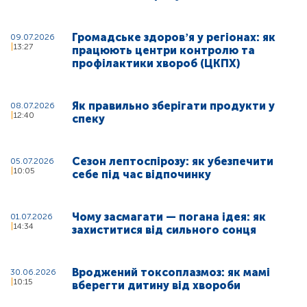
Громадське здоровʼя у регіонах: як
09.07.2026
13:27
працюють центри контролю та
профілактики хвороб (ЦКПХ)
Як правильно зберігати продукти у
08.07.2026
12:40
спеку
Сезон лептоспірозу: як убезпечити
05.07.2026
10:05
себе під час відпочинку
Чому засмагати — погана ідея: як
01.07.2026
14:34
захиститися від сильного сонця
Вроджений токсоплазмоз: як мамі
30.06.2026
10:15
вберегти дитину від хвороби