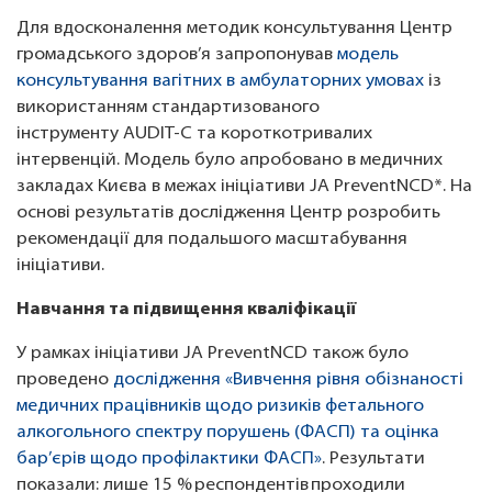
Для вдосконалення методик консультування Центр
громадського здоров’я запропонував
модель
консультування вагітних в амбулаторних умовах
із
використанням стандартизованого
інструменту AUDIT-C та короткотривалих
інтервенцій. Модель було апробовано в медичних
закладах Києва в межах ініціативи JA PreventNCD*. На
основі результатів дослідження Центр розробить
рекомендації для подальшого масштабування
ініціативи.
Навчання та підвищення кваліфікації
У рамках ініціативи JA PreventNCD також було
проведено
дослідження «Вивчення рівня обізнаності
медичних працівників щодо ризиків фетального
алкогольного спектру порушень (ФАСП) та оцінка
бар’єрів щодо профілактики ФАСП»
. Результати
показали: лише 15 % респондентів проходили