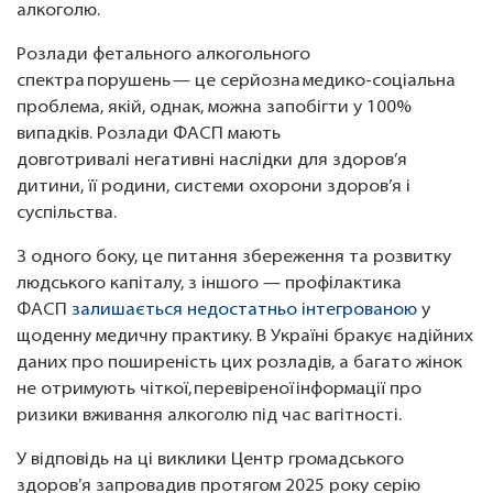
алкоголю.
Розлади фетального алкогольного
спектра порушень — це серйозна медико-соціальна
проблема, якій, однак, можна запобігти у 100%
випадків. Розлади ФАСП мають
довготривалі негативні наслідки для здоров’я
дитини, її родини, системи охорони здоров’я і
суспільства.
З одного боку, це питання збереження та розвитку
людського капіталу, з іншого — профілактика
ФАСП
залишається недостатньо інтегрованою
у
щоденну медичну практику. В Україні бракує надійних
даних про поширеність цих розладів, а багато жінок
не отримують чіткої, перевіреної інформації про
ризики вживання алкоголю під час вагітності.
У відповідь на ці виклики Центр громадського
здоров’я запровадив протягом 2025 року серію