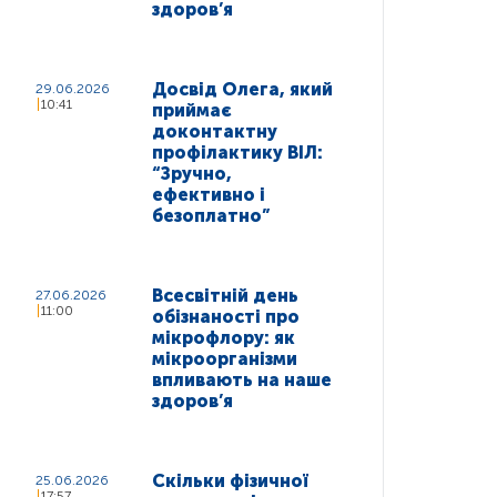
здоров’я
Досвід Олега, який
29.06.2026
10:41
приймає
доконтактну
профілактику ВІЛ:
“Зручно,
ефективно і
безоплатно”
Всесвітній день
27.06.2026
11:00
обізнаності про
мікрофлору: як
мікроорганізми
впливають на наше
здоров’я
Скільки фізичної
25.06.2026
17:57