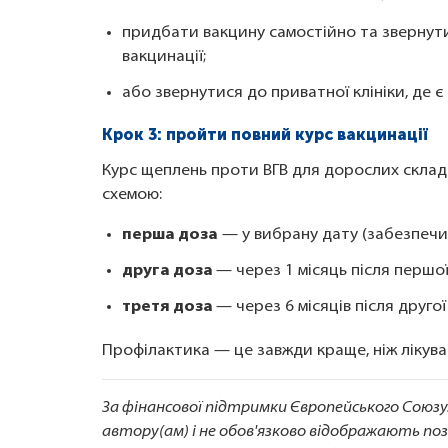
придбати вакцину самостійно та звернути
вакцинації;
або звернутися до приватної клініки, де 
Крок 3: пройти повний курс вакцинації
Курс щеплень проти ВГВ для дорослих склада
схемою:
перша доза
— у вибрану дату (забезпечи
друга доза
— через 1 місяць після першо
третя доза
— через 6 місяців після друго
Профілактика — це завжди краще, ніж лікува
За фінансової підтримки Європейського Союз
автору(ам) і не обов'язково відображають по