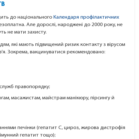
ГВ
дить до національного
Календаря профілактичних
безоплатна. Але дорослі, народжені до 2000 року, не
уть не мати захисту.
ям, які мають підвищений ризик контакту з вірусом
ов’я. Зокрема, вакцинуватися рекомендовано:
;
 служб правопорядку;
гам, масажистам, майстрам манікюру, пірсингу й
;
аннями печінки (гепатит С, цироз, жирова дистрофія
оімунний гепатит тощо);