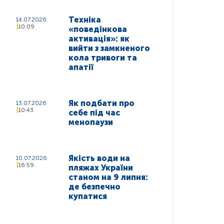
Техніка
14.07.2026
10:09
«поведінкова
активація»: як
вийти з замкненого
кола тривоги та
апатії
Як подбати про
13.07.2026
10:43
себе під час
менопаузи
Якість води на
10.07.2026
16:59
пляжах України
станом на 9 липня:
де безпечно
купатися