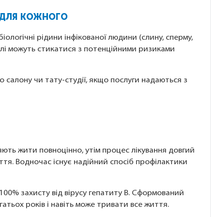
У ДЛЯ КОЖНОГО
іологічні рідини інфікованої людини (слину, сперму,
ослі можуть стикатися з потенційними ризиками
о салону чи тату-студії, якщо послуги надаються з
ляють жити повноцінно, утім процес лікування довгий
ття. Водночас існує надійний спосіб профілактики
100% захисту від вірусу гепатиту B. Сформований
гатьох років і навіть може тривати все життя.