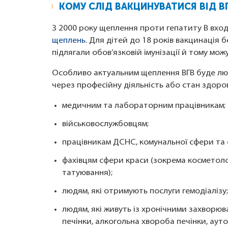
КОМУ СЛІД ВАКЦИНУВАТИСЯ ВІД В
З 2000 року щеплення проти гепатиту B вхо
щеплень
. Для дітей до 18 років вакцинація 
підлягали обов’язковій імунізації й тому мож
Особливо актуальним щеплення ВГВ буде люд
через професійну діяльність або стан здор
медичним та лабораторним працівникам
військовослужбовцям;
працівникам ДСНС, комунальної сфери та
фахівцям сфери краси (зокрема косметоло
татуювання);
людям, які отримують послуги гемодіалізу
людям, які живуть із хронічними захворюв
печінки, алкогольна хвороба печінки, аут