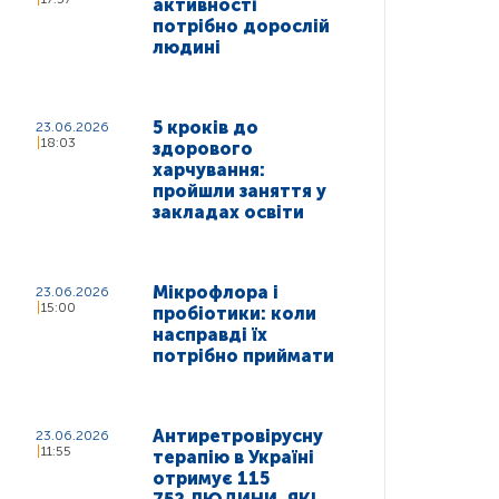
активності
потрібно дорослій
людині
5 кроків до
23.06.2026
18:03
здорового
харчування:
пройшли заняття у
закладах освіти
Мікрофлора і
23.06.2026
15:00
пробіотики: коли
насправді їх
потрібно приймати
Антиретровірусну
23.06.2026
11:55
терапію в Україні
отримує 115