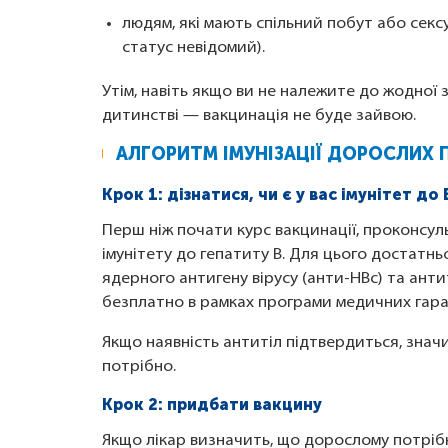
людям, які мають спільний побут або секс
статус невідомий).
Утім, навіть якщо ви не належите до жодної 
дитинстві — вакцинація не буде зайвою.
АЛГОРИТМ ІМУНІЗАЦІЇ ДОРОСЛИХ 
Крок 1: дізнатися, чи є у вас імунітет до
Перш ніж почати курс вакцинації, проконсуль
імунітету до гепатиту B. Для цього достатньо
ядерного антигену вірусу (анти-HBc) та анти
безплатно в рамках програми медичних гара
Якщо наявність антитіл підтвердиться, знач
потрібно.
Крок 2: придбати вакцину
Якщо лікар визначить, що дорослому потріб