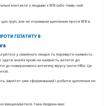
уальні контакти з людьми з ВГВ (або тими, чий
з цих груп, але не отримали щеплення проти ВГВ в
ПРОТИ ГЕПАТИТУ B
 ВГВ
туйтеся у сімейного лікаря та перевірте наявність
 здати аналіз крові на наявність антитіл до
тіл до поверхневого антигену вірусу (анти-HBs). Це
нтій.
ить, імунітет уже сформований і робити щеплення не
но вакцинуватися, така людина має: