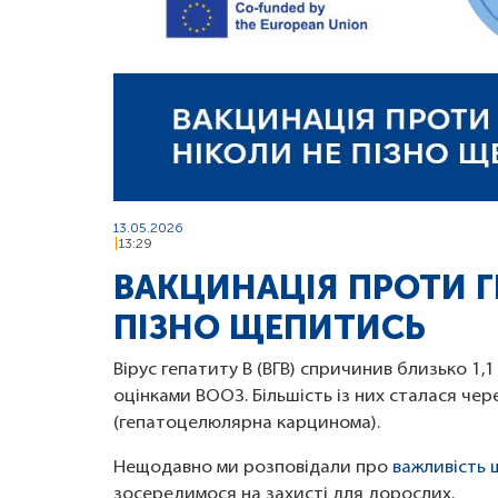
13.05.2026
13:29
ВАКЦИНАЦІЯ ПРОТИ Г
ПІЗНО ЩЕПИТИСЬ
Вірус гепатиту B (ВГВ) спричинив близько 1,1 
оцінками ВООЗ. Більшість із них сталася чер
(гепатоцелюлярна карцинома).
Нещодавно ми розповідали про
важливість 
зосередимося на захисті для дорослих.