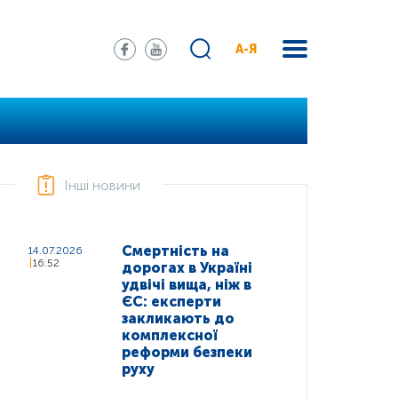
А-Я
Інші новини
Смертність на
14.07.2026
16:52
дорогах в Україні
удвічі вища, ніж в
ЄС: експерти
закликають до
комплексної
реформи безпеки
руху