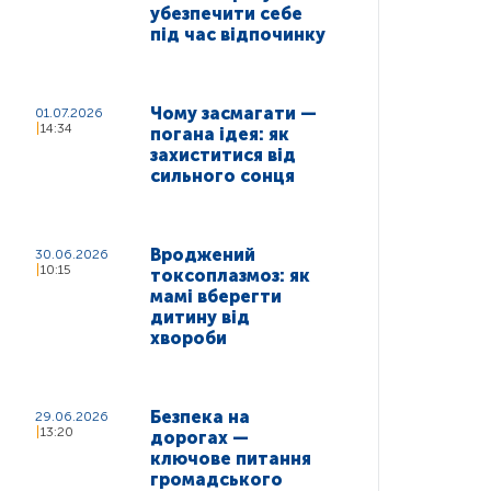
убезпечити себе
під час відпочинку
Чому засмагати —
01.07.2026
14:34
погана ідея: як
захиститися від
сильного сонця
Вроджений
30.06.2026
10:15
токсоплазмоз: як
мамі вберегти
дитину від
хвороби
Безпека на
29.06.2026
13:20
дорогах —
ключове питання
громадського