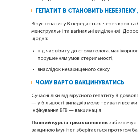
ГЕПАТИТ B СТАНОВИТЬ НЕБЕЗПЕК
Вірус гепатиту B передається через кров та б
менструальні та вагінальні виділення). Дор
щодня:
під час візиту до стоматолога, манікюрног
порушенням умов стерильності;
внаслідок незахищеного сексу.
ЧОМУ ВАРТО ВАКЦИНУВАТИСЬ
Сучасні ліки від вірусного гепатиту B дозво
— у більшості випадків може тривати все жи
інфікування ВГВ — вакцинація.
Повний курс із трьох щеплень
забезпечує 
вакциною імунітет зберігається протягом ба