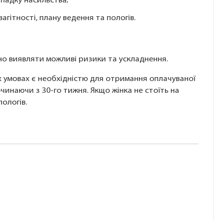
ипадку насильства;
агітності, плану ведення та пологів.
о виявляти можливі ризики та ускладнення.
их умовах є необхідністю для отримання оплачуваної
починаючи з 30-го тижня. Якщо жінка не стоїть на
ологів.