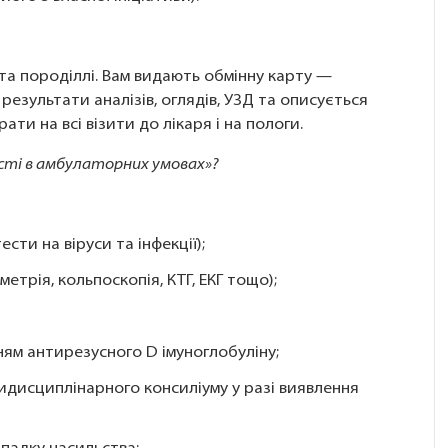
 та породіллі. Вам видають обмінну карту —
 результати аналізів, оглядів, УЗД та описується
ати на всі візити до лікаря і на пологи.
ості в амбулаторних умовах»?
сти на віруси та інфекції);
етрія, кольпоскопія, КТГ, ЕКГ тощо);
ням антирезусного D імуноглобуліну;
дисциплінарного консиліуму у разі виявлення