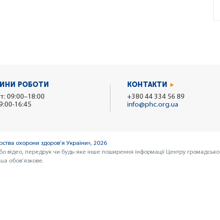
ИНИ РОБОТИ
КОНТАКТИ
т: 09:00–18:00
+380 44 334 56 89
9:00-16:45
info@phc.org.ua
ства охорони здоров’я України», 2026
бо відео, передрук чи будь-яке інше поширення інформації Центру громадсько
ua обов’язкове.