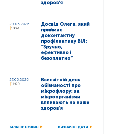
здоров’я
Досвід Олега, який
29.06.2026
10:41
приймає
доконтактну
профілактику ВІЛ:
“Зручно,
ефективно і
безоплатно”
Всесвітній день
27.06.2026
11:00
обізнаності про
мікрофлору: як
мікроорганізми
впливають на наше
здоров’я
БІЛЬШЕ НОВИН
ВИЗНАЧНІ ДАТИ