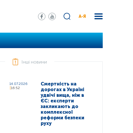
А-Я
Інші новини
Смертність на
14.07.2026
16:52
дорогах в Україні
удвічі вища, ніж в
ЄС: експерти
закликають до
комплексної
реформи безпеки
руху