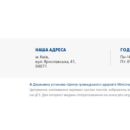
НАША АДРЕСА
ГОД
м. Київ,
Пн–Ч
вул. Ярославська, 41,
Пт: 0
04071
© Державна установа «Центр громадського здоров’я Міністер
Цитування, копіювання окремих частин текстів, зображень а
на ЦГЗ. Для інтернет-видань гіперпосилання на www.phc.org.