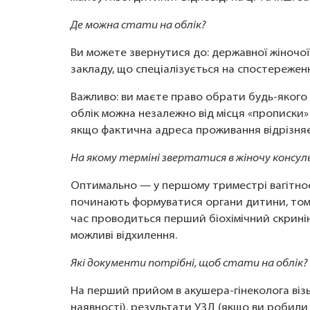
Де можна стати на облік?
Ви можете звернутися до: державної жіночої 
закладу, що спеціалізується на спостереженн
Важливо: ви маєте право обрати будь-якого л
облік можна незалежно від місця «прописки» 
якщо фактична адреса проживання відрізняєт
На якому терміні звертатися в жіночу консу
Оптимально — у першому триместрі вагітнос
починають формуватися органи дитини, том
час проводиться перший біохімічний скрині
можливі відхилення.
Які документи потрібні, щоб стати на облік?
На перший прийом в акушера-гінеколога візьм
наявності), результати УЗД (якщо ви робили й