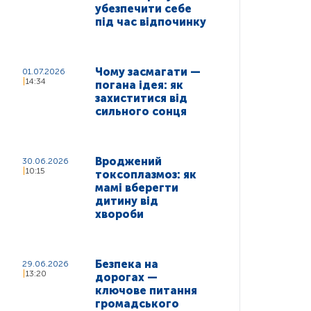
убезпечити себе
під час відпочинку
Чому засмагати —
01.07.2026
14:34
погана ідея: як
захиститися від
сильного сонця
Вроджений
30.06.2026
10:15
токсоплазмоз: як
мамі вберегти
дитину від
хвороби
Безпека на
29.06.2026
13:20
дорогах —
ключове питання
громадського