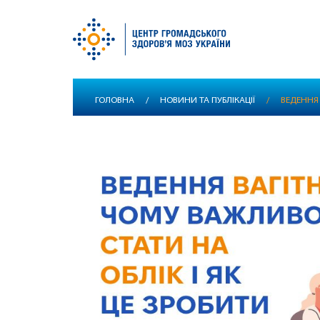
Перейти
ГОЛОВНА
/
НОВИНИ ТА ПУБЛІКАЦІЇ
/
ВЕДЕННЯ 
до
основного
вмісту