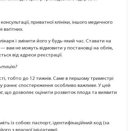
консультації, приватної клініки, іншого медичного
і вагітних.
ікаря і змінити його у будь-який час. Ставати на
— вам не можуть відмовити у постановці на облік,
ься від адреси реєстрації.
льтацію?
ті, тобто до 12 тижнів. Саме в першому триместрі
у раннє спостереження особливо важливе. У цей
нг, що дозволяє оцінити розвиток плода та виявити
іть із собою: паспорт, ідентифікаційний код (за
ого з власної ініціативи).