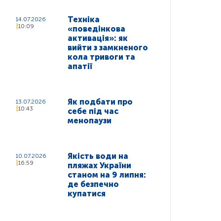
Техніка
14.07.2026
10:09
«поведінкова
активація»: як
вийти з замкненого
кола тривоги та
апатії
Як подбати про
13.07.2026
10:43
себе під час
менопаузи
Якість води на
10.07.2026
16:59
пляжах України
станом на 9 липня:
де безпечно
купатися