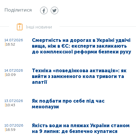
Поділитися
Інші новини
Смертність на дорогах в Україні удвічі
14.07.2026
16:52
вища, ніж в ЄС: експерти закликають
до комплексної реформи безпеки руху
Техніка «поведінкова активація»: як
14.07.2026
10:09
вийти з замкненого кола тривоги та
апатії
Як подбати про себе під час
13.07.2026
10:43
менопаузи
Якість води на пляжах України станом
10.07.2026
16:59
на 9 липня: де безпечно купатися