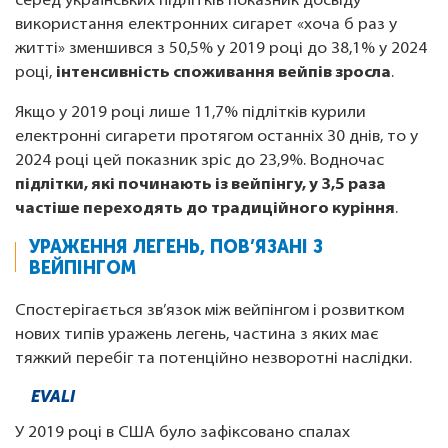
серед українських підлітків показник досвіду
використання електронних сигарет «хоча б раз у
житті» зменшився з 50,5% у 2019 році до 38,1% у 2024
році,
інтенсивність споживання вейпів зросла
.
Якщо у 2019 році лише 11,7% підлітків курили
електронні сигарети протягом останніх 30 днів, то у
2024 році цей показник зріс до 23,9%. Водночас
підлітки, які починають із вейпінгу, у 3,5 раза
частіше переходять до традиційного куріння
.
УРАЖЕННЯ ЛЕГЕНЬ, ПОВ’ЯЗАНІ З
ВЕЙПІНГОМ
Спостерігається зв’язок між вейпінгом і розвитком
нових типів уражень легень, частина з яких має
тяжкий перебіг та потенційно незворотні наслідки.
EVALI
У 2019 році в США було зафіксовано спалах