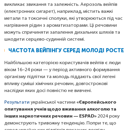
викликає звикання та залежність. Аерозоль вейпів
(електронних сигарет), наприклад, містить важкі
метали та токсичні сполуки, які утворюються під час
нагрівання рідин з ароматизаторами. Ці речовини
можуть спричиняти запалення дихальних шляхів та
шкодити серцево-судинній системі.
ЧАСТОТА ВЕЙПІНГУ СЕРЕД МОЛОДІ РОСТЕ
Найбільшою категорією користувачів вейпів є люди
віком 16–24 роки — у період активного формування
організму підлітки та молодь піддають свої легені
впливу суміші хімічних речовин, довгострокові
наслідки яких досі повністю не вивчені.
Результати
української частини
«Європейського
опитування учнів щодо вживання алкоголю та
інших наркотичних речовин — ESPAD»
2024 року
демонструють тривожну тенденцію. Попри те, що