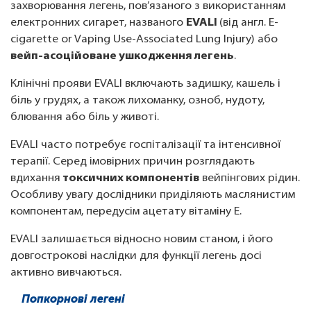
захворювання легень, пов’язаного з використанням
електронних сигарет, названого
EVALI
(від англ. E-
cigarette or Vaping Use-Associated Lung Injury) або
вейп-асоційоване ушкодження легень
.
Клінічні прояви EVALI включають задишку, кашель і
біль у грудях, а також лихоманку, озноб, нудоту,
блювання або біль у животі.
EVALI часто потребує госпіталізації та інтенсивної
терапії. Серед імовірних причин розглядають
вдихання
токсичних компонентів
вейпінгових рідин.
Особливу увагу дослідники приділяють маслянистим
компонентам, передусім ацетату вітаміну Е.
EVALI залишається відносно новим станом, і його
довгострокові наслідки для функції легень досі
активно вивчаються.
Попкорнові легені