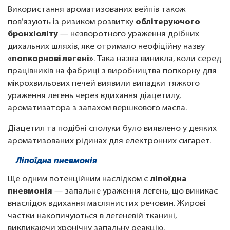
Використання ароматизованих вейпів також
пов’язують із ризиком розвитку
облітеруючого
бронхіоліту
— незворотного ураження дрібних
дихальних шляхів, яке отримало неофіційну назву
«попкорнові легені»
. Така назва виникла, коли серед
працівників на фабриці з виробництва попкорну для
мікрохвильових печей виявили випадки тяжкого
ураження легень через вдихання діацетилу,
ароматизатора з запахом вершкового масла.
Діацетил та подібні сполуки було виявлено у деяких
ароматизованих рідинах для електронних сигарет.
Ліпоїдна пневмонія
Ще одним потенційним наслідком є
ліпоїдна
пневмонія
— запальне ураження легень, що виникає
внаслідок вдихання маслянистих речовин. Жирові
частки накопичуються в легеневій тканині,
викликаючи хронічну запальну реакцію.