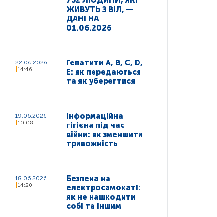
752 ЛЮДИНИ, ЯКІ
ЖИВУТЬ З ВІЛ, —
ДАНІ НА
01.06.2026
Гепатити A, B, C, D,
22.06.2026
14:46
E: як передаються
та як уберегтися
Інформаційна
19.06.2026
10:08
гігієна під час
війни: як зменшити
тривожність
Безпека на
18.06.2026
14:20
електросамокаті:
як не нашкодити
собі та іншим