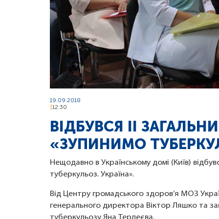
19.09.2018
12:30
ВІДБУВСЯ II ЗАГАЛЬ
«ЗУПИНИМО ТУБЕРКУЛ
Нещодавно в Українському домі (Київ) відб
туберкульоз. Україна».
Від Центру громадського здоров’я МОЗ Укра
генерального директора Віктор Ляшко та зав
туберкульозу Яна Терлеєва.