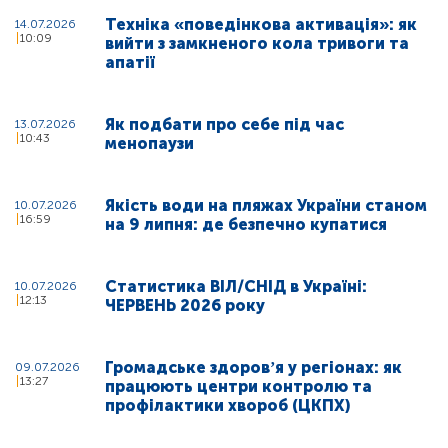
Техніка «поведінкова активація»: як
14.07.2026
10:09
вийти з замкненого кола тривоги та
апатії
Як подбати про себе під час
13.07.2026
10:43
менопаузи
Якість води на пляжах України станом
10.07.2026
16:59
на 9 липня: де безпечно купатися
Статистика ВІЛ/СНІД в Україні:
10.07.2026
12:13
ЧЕРВЕНЬ 2026 року
Громадське здоровʼя у регіонах: як
09.07.2026
13:27
працюють центри контролю та
профілактики хвороб (ЦКПХ)