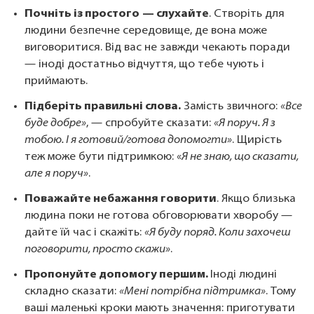
Почніть із простого
— слухайте
. Створіть для
людини безпечне середовище, де вона може
виговоритися. Від вас не завжди чекають поради
— іноді достатньо відчуття, що тебе чують і
приймають.
Підберіть правильні слова.
Замість звичного:
«Все
буде добре»
, — спробуйте сказати:
«Я поруч. Я з
тобою. І я готовий/готова допомогти»
. Щирість
теж може бути підтримкою: «
Я не знаю, що сказати,
але я поруч»
.
Поважайте небажання говорити
. Якщо близька
людина поки не готова обговорювати хворобу —
дайте їй час і скажіть:
«Я буду поряд. Коли захочеш
поговорити, просто скажи»
.
Пропонуйте допомогу першим.
Іноді людині
складно сказати:
«Мені потрібна підтримка»
. Тому
ваші маленькі кроки мають значення: приготувати