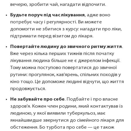
вечерю, зробити чай, нагадати відпочити.
Будьте поруч під час лікування
, адже воно
потребує часу і регулярності. Ви можете
допомогти не збитися з курсу: нагадати про ліки,
підтримати перед візитом до лікаря.
Повертайте людину до звичного ритму життя
.
Вже через кілька перших тижнів після початку
лікування людина більше не є джерелом інфекції.
Тому можна поступово повертатися до звичної
рутини: прогулянок, кав’ярень, спільних походів у
кіно тощо. Це допоможе людині відчути, що життя
продовжується.
Не забувайте про себе
. Подбайте і про власне
здоров’я. Кожен член родини, який контактував із
людиною, у якої виявили туберкульоз, має
якнайшвидше звернутися до сімейного лікаря для
обстеження. Бо турбота про себе — це також