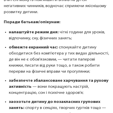
вчителі можуть пом’якшити вплив на дітей
негативних чинників, водночас сприяючи якіснішому
розвитку дитини.
Поради батькам/опікунам:
налаштуйте режим дня:
чіткі години для уроків,
відпочинку, сну, фізичних занять;
обмежте екранний час:
спонукайте дитину
обходитися без комп'ютера у тих видах діяльності,
де він не є обов'язковим, — читати паперові
книжки, писати від руки тощо, а також робити
перерви на фізичні вправи чи прогулянки;
забезпечте збалансоване харчування та рухову
активність
— вони покращують настрій,
концентрацію, сон і психічне здоров’я;
заохотьте дитину до позакласних групових
занять:
спорту в секціях, творчих гуртків тощо —