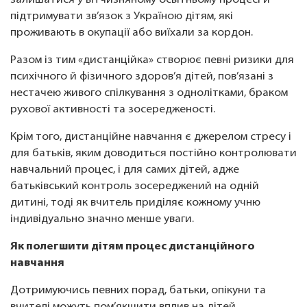
залишатися у вітчизняному освітньому процесі й
підтримувати зв’язок з Україною дітям, які
проживають в окупації або виїхали за кордон.
Разом із тим «дистанційка» створює певні ризики для
психічного й фізичного здоров’я дітей, пов’язані з
нестачею живого спілкування з однолітками, браком
рухової активності та зосередженості.
Крім того, дистанційне навчання є джерелом стресу і
для батьків, яким доводиться постійно контролювати
навчальний процес, і для самих дітей, адже
батьківський контроль зосереджений на одній
дитині, тоді як вчитель приділяє кожному учню
індивідуально значно менше уваги.
Як полегшити дітям процес дистанційного
навчання
Дотримуючись певних порад, батьки, опікуни та