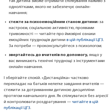
так дитина зможе отримати спілкування наживо з
однолітками, якого не забезпечує онлайн-
навчання;
стежте за психоемоційним станом дитини:
за
настроєм, соціальною активністю, проявами
тривожності — читайте про ймовірні ознаки
емоційних труднощів дитини
в цій публікації ЦГЗ
.
За потреби — проконсультуйтеся з психологом;
звертайтесь до вчителів по допомогу,
якщо у
вас виникають технічні труднощі з інструментами
онлайн-навчання.
І зберігайте спокій. «Дистанційка» частково
перекладає на батьків нелегке завдання вчителів —
стежити за дотриманням дитиною дисципліни
протягом навчального дня. Як спілкуватися без агресії
й контролювати роздратування —
читайте в цій
публікації ЦГЗ
.