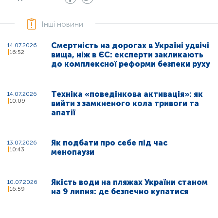
Інші новини
Смертність на дорогах в Україні удвічі
14.07.2026
16:52
вища, ніж в ЄС: експерти закликають
до комплексної реформи безпеки руху
Техніка «поведінкова активація»: як
14.07.2026
10:09
вийти з замкненого кола тривоги та
апатії
Як подбати про себе під час
13.07.2026
10:43
менопаузи
Якість води на пляжах України станом
10.07.2026
16:59
на 9 липня: де безпечно купатися