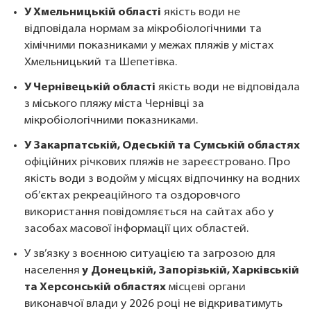
У Хмельницькій області
якість води не
відповідала нормам за мікробіологічними та
хімічними показниками у межах пляжів у містах
Хмельницький та Шепетівка.
У Чернівецькій області
якість води не відповідала
з міського пляжу міста Чернівці за
мікробіологічними показниками.
У Закарпатській, Одеській та Сумській областях
офіційних річкових пляжів не зареєстровано. Про
якість води з водойм у місцях відпочинку на водних
об’єктах рекреаційного та оздоровчого
використання повідомляється на сайтах або у
засобах масової інформації цих областей.
У зв’язку з воєнною ситуацією та загрозою для
населення
у
Донецькій, Запорізькій, Харківській
та Херсонській областях
місцеві органи
виконавчої влади у 2026 році не відкриватимуть