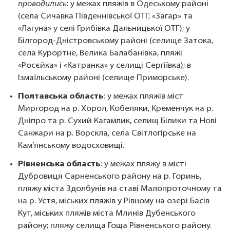
проводились
: у межах пляжів в Одеському районі
(села Сичавка Південнівської ОТГ; «Загар» та
«Лагуна» у селі Грибівка Дальницької ОТГ); у
Білгород-Дністровському районі (селище Затока,
села Курортне, Велика Балабанівка, пляжі
«Росєйка» і «Катранка» у селищі Сергіївка); в
Ізмаїльському районі (селище Приморське).
Полтавська область
: у межах пляжів міст
Миргород на р. Хорол, Кобеляки, Кременчук на р.
Дніпро та р. Сухий Кагамлик, селищ Білики та Нові
Санжари на р. Ворскла, села Світлогірське на
Кам’янському водосховищі.
Рівненська область
: у межах пляжу в місті
Дубровиця Сарненського району на р. Горинь,
пляжу міста Здолбунів на ставі Малопроточному та
на р. Устя, міських пляжів у Рівному на озері Басів
Кут, міських пляжів міста Млинів Дубенського
району; пляжу селища Гоща Рівненського району.