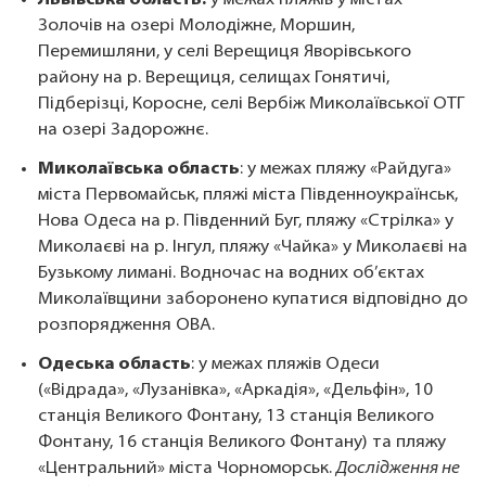
Львівська область:
у межах пляжів у містах
Золочів на озері Молодіжне, Моршин,
Перемишляни, у селі Верещиця Яворівського
району на р. Верещиця, селищах Гонятичі,
Підберізці, Коросне, селі Вербіж Миколаївської ОТГ
на озері Задорожнє.
Миколаївська область
: у межах пляжу «Райдуга»
міста Первомайськ, пляжі міста Південноукраїнськ,
Нова Одеса на р. Південний Буг, пляжу «Стрілка» у
Миколаєві на р. Інгул, пляжу «Чайка» у Миколаєві на
Бузькому лимані. Водночас на водних об’єктах
Миколаївщини заборонено купатися відповідно до
розпорядження ОВА.
Одеська область
: у межах пляжів Одеси
(«Відрада», «Лузанівка», «Аркадія», «Дельфін», 10
станція Великого Фонтану, 13 станція Великого
Фонтану, 16 станція Великого Фонтану) та пляжу
«Центральний» міста Чорноморськ.
Дослідження не