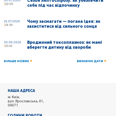
Сезон лептоспірозу: як убезпечити
05.07.2026
10:05
себе під час відпочинку
Чому засмагати — погана ідея: як
01.07.2026
14:34
захиститися від сильного сонця
Вроджений токсоплазмоз: як мамі
30.06.2026
10:15
вберегти дитину від хвороби
БІЛЬШЕ НОВИН
ВИЗНАЧНІ ДАТИ
НАША АДРЕСА
м. Київ,
вул. Ярославська, 41,
04071
ГОДИНИ РОБОТИ