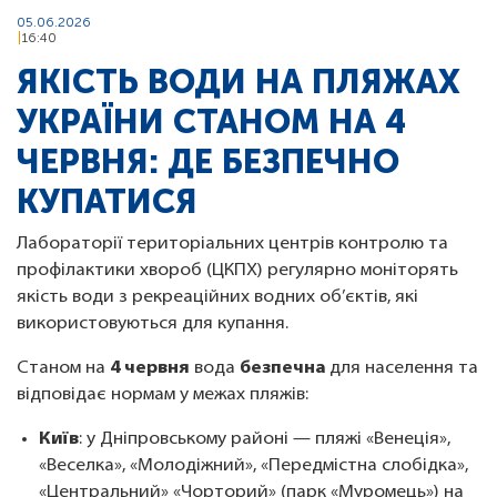
05.06.2026
16:40
ЯКІСТЬ ВОДИ НА ПЛЯЖАХ
УКРАЇНИ СТАНОМ НА 4
ЧЕРВНЯ: ДЕ БЕЗПЕЧНО
КУПАТИСЯ
Лабораторії територіальних центрів контролю та
профілактики хвороб (ЦКПХ) регулярно моніторять
якість води з рекреаційних водних об’єктів, які
використовуються для купання.
Станом на
4 червня
вода
безпечна
для населення та
відповідає нормам у межах пляжів:
Київ
: у Дніпровському районі — пляжі «Венеція»,
«Веселка», «Молодіжний», «Передмістна слобідка»,
«Центральний» «Чорторий» (парк «Муромець») на