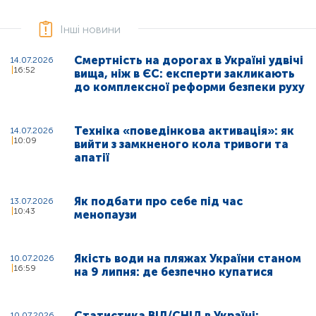
Інші новини
Смертність на дорогах в Україні удвічі
14.07.2026
16:52
вища, ніж в ЄС: експерти закликають
до комплексної реформи безпеки руху
Техніка «поведінкова активація»: як
14.07.2026
10:09
вийти з замкненого кола тривоги та
апатії
Як подбати про себе під час
13.07.2026
10:43
менопаузи
Якість води на пляжах України станом
10.07.2026
16:59
на 9 липня: де безпечно купатися
Статистика ВІЛ/СНІД в Україні:
10.07.2026