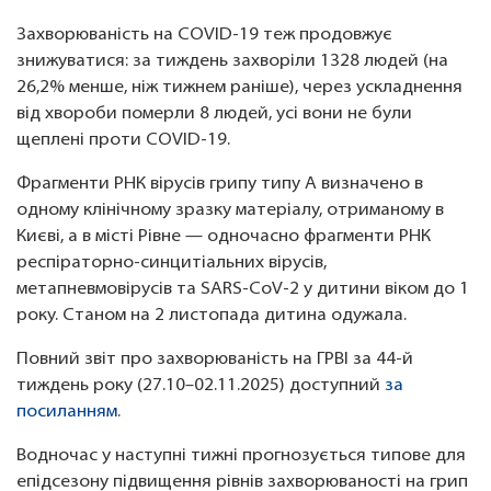
Захворюваність на COVID-19 теж продовжує
знижуватися: за тиждень захворіли 1328 людей (на
26,2% менше, ніж тижнем раніше), через ускладнення
від хвороби померли 8 людей, усі вони не були
щеплені проти COVID-19.
Фрагменти РНК вірусів грипу типу А визначено в
одному клінічному зразку матеріалу, отриманому в
Києві, а в місті Рівне — одночасно фрагменти РНК
респіраторно-синцитіальних вірусів,
метапневмовірусів та SARS-CoV-2 у дитини віком до 1
року. Станом на 2 листопада дитина одужала.
Повний звіт про захворюваність на ГРВІ за 44-й
тиждень року (27.10–02.11.2025) доступний
за
посиланням
.
Водночас у наступні тижні прогнозується типове для
епідсезону підвищення рівнів захворюваності на грип