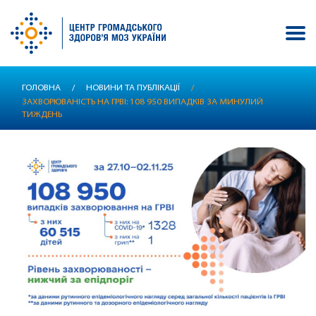
Перейти
ГОЛОВНА
/
НОВИНИ ТА ПУБЛІКАЦІЇ
/
до
ЗАХВОРЮВАНІСТЬ НА ГРВІ: 108 950 ВИПАДКІВ ЗА МИНУЛИЙ
основного
ТИЖДЕНЬ
вмісту