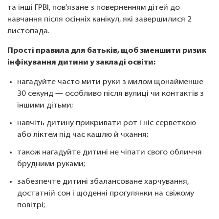
та інші ГРВІ, пов’язане з поверненням дітей до
навчання після осінніх канікул, які завершилися 2
листопада.
Прості правила для батьків, щоб зменшити ризик
інфікування дитини у закладі освіти:
нагадуйте часто мити руки з милом щонайменше
30 секунд — особливо після вулиці чи контактів з
іншими дітьми;
навчіть дитину прикривати рот і ніс серветкою
або ліктем під час кашлю й чхання;
також нагадуйте дитині не чіпати свого обличчя
брудними руками;
забезпечте дитині збалансоване харчування,
достатній сон і щоденні прогулянки на свіжому
повітрі;