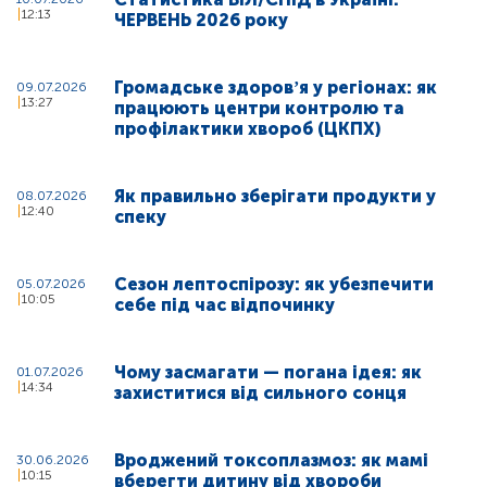
12:13
ЧЕРВЕНЬ 2026 року
Громадське здоровʼя у регіонах: як
09.07.2026
13:27
працюють центри контролю та
профілактики хвороб (ЦКПХ)
Як правильно зберігати продукти у
08.07.2026
12:40
спеку
Сезон лептоспірозу: як убезпечити
05.07.2026
10:05
себе під час відпочинку
Чому засмагати — погана ідея: як
01.07.2026
14:34
захиститися від сильного сонця
Вроджений токсоплазмоз: як мамі
30.06.2026
10:15
вберегти дитину від хвороби