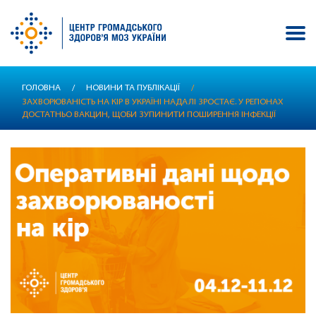
Перейти
ГОЛОВНА
/
НОВИНИ ТА ПУБЛІКАЦІЇ
/
до
ЗАХВОРЮВАНІСТЬ НА КІР В УКРАЇНІ НАДАЛІ ЗРОСТАЄ. У РЕГІОНАХ
основного
ДОСТАТНЬО ВАКЦИН, ЩОБИ ЗУПИНИТИ ПОШИРЕННЯ ІНФЕКЦІЇ
вмісту