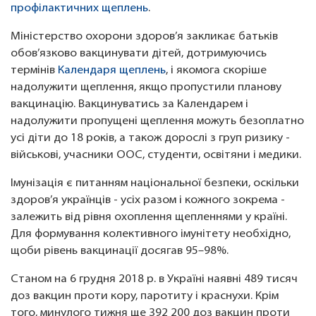
профілактичних щеплень
.
Міністерство охорони здоров’я закликає батьків
обов’язково вакцинувати дітей, дотримуючись
термінів
Календаря щеплень
, і якомога скоріше
надолужити щеплення, якщо пропустили планову
вакцинацію. Вакцинуватись за Календарем і
надолужити пропущені щеплення можуть безоплатно
усі діти до 18 років, а також дорослі з груп ризику -
військові, учасники ООС, студенти, освітяни і медики.
Імунізація є питанням національної безпеки, оскільки
здоров’я українців - усіх разом і кожного зокрема -
залежить від рівня охоплення щепленнями у країні.
Для формування колективного імунітету необхідно,
щоби рівень вакцинації досягав 95–98%.
Станом на 6 грудня 2018 р. в Україні наявні 489 тисяч
доз вакцин проти кору, паротиту і краснухи. Крім
того, минулого тижня ще 392 200 доз вакцин проти