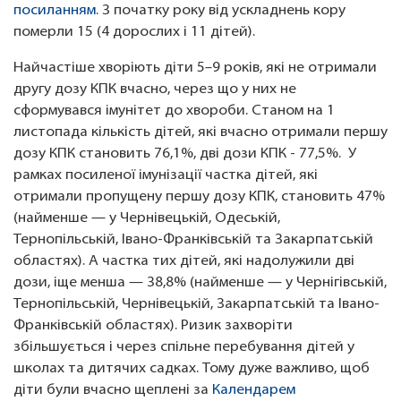
посиланням
. З початку року від ускладнень кору
померли 15 (4 дорослих і 11 дітей).
Найчастіше хворіють діти 5–9 років, які не отримали
другу дозу КПК вчасно, через що у них не
сформувався імунітет до хвороби. Станом на 1
листопада кількість дітей, які вчасно отримали першу
дозу КПК становить 76,1%, дві дози КПК - 77,5%. У
рамках посиленої імунізації частка дітей, які
отримали пропущену першу дозу КПК, становить 47%
(найменше — у Чернівецькій, Одеській,
Тернопільській, Івано-Франківській та Закарпатській
областях). А частка тих дітей, які надолужили дві
дози, іще менша — 38,8% (найменше — у Чернігівській,
Тернопільській, Чернівецькій, Закарпатській та Івано-
Франківській областях). Ризик захворіти
збільшується і через спільне перебування дітей у
школах та дитячих садках. Тому дуже важливо, щоб
діти були вчасно щеплені за
Календарем