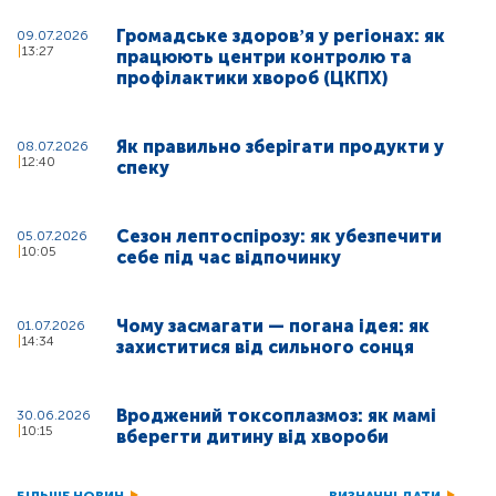
Громадське здоровʼя у регіонах: як
09.07.2026
13:27
працюють центри контролю та
профілактики хвороб (ЦКПХ)
Як правильно зберігати продукти у
08.07.2026
12:40
спеку
Сезон лептоспірозу: як убезпечити
05.07.2026
10:05
себе під час відпочинку
Чому засмагати — погана ідея: як
01.07.2026
14:34
захиститися від сильного сонця
Вроджений токсоплазмоз: як мамі
30.06.2026
10:15
вберегти дитину від хвороби