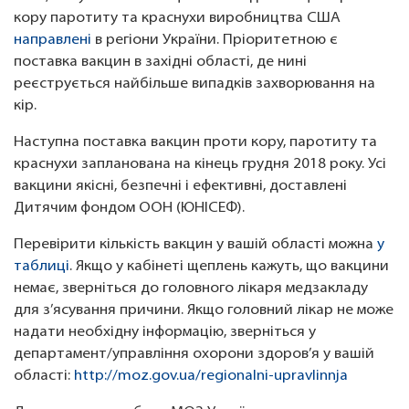
кору паротиту та краснухи виробництва США
направлені
в регіони України. Пріоритетною є
поставка вакцин в західні області, де нині
реєструється найбільше випадків захворювання на
кір.
Наступна поставка вакцин проти кору, паротиту та
краснухи запланована на кінець грудня 2018 року. Усі
вакцини якісні, безпечні і ефективні, доставлені
Дитячим фондом ООН (ЮНІСЕФ).
Перевірити кількість вакцин у вашій області можна
у
таблиці
. Якщо у кабінеті щеплень кажуть, що вакцини
немає, зверніться до головного лікаря медзакладу
для з’ясування причини. Якщо головний лікар не може
надати необхідну інформацію, зверніться у
департамент/управління охорони здоров’я у вашій
області:
http://moz.gov.ua/regionalni-upravlinnja