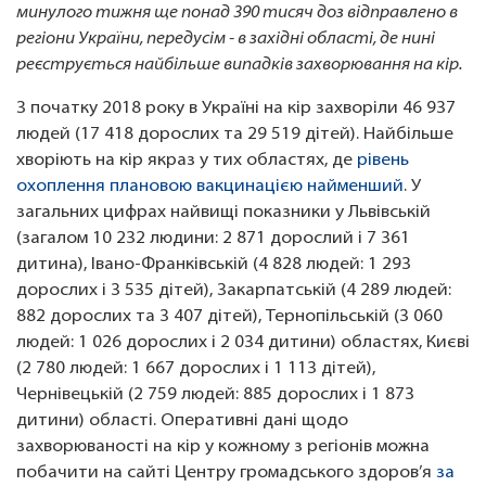
минулого тижня ще понад 390 тисяч доз відправлено в
регіони України, передусім - в західні області, де нині
реєструється найбільше випадків захворювання на кір.
З початку 2018 року в Україні на кір захворіли 46 937
людей (17 418 дорослих та 29 519 дітей). Найбільше
хворіють на кір якраз у тих областях, де
рівень
охоплення плановою вакцинацією найменший
. У
загальних цифрах найвищі показники у Львівській
(загалом 10 232 людини: 2 871 дорослий і 7 361
дитина), Івано-Франківській (4 828 людей: 1 293
дорослих і 3 535 дітей), Закарпатській (4 289 людей:
882 дорослих та 3 407 дітей), Тернопільській (3 060
людей: 1 026 дорослих і 2 034 дитини) областях, Києві
(2 780 людей: 1 667 дорослих і 1 113 дітей),
Чернівецькій (2 759 людей: 885 дорослих і 1 873
дитини) області. Оперативні дані щодо
захворюваності на кір у кожному з регіонів можна
побачити на сайті Центру громадського здоров’я
за