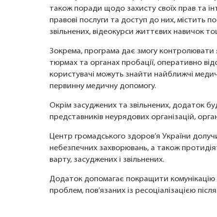
також поради щодо захисту своїх прав та інте
правові послуги та доступ до них, містить 
звільнених, відеокурси життєвих навичок то
Зокрема, програма дає змогу контролювати як
тюрмах та органах пробації, оперативно від
користувачі можуть знайти найближчі медичні
первинну медичну допомогу.
Окрім засуджених та звільнених, додаток буде
представників неурядових організацій, орган
Центр громадського здоров’я України долучи
небезпечних захворювань, а також протидіят
варту, засуджених і звільнених.
Додаток допомагає покращити комунікацію д
проблем, пов’язаних із ресоціалізацією після