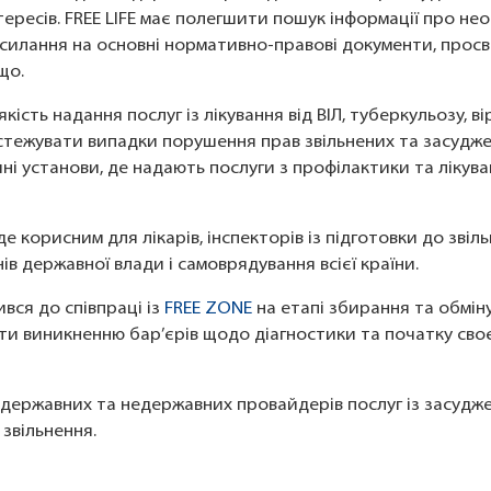
ресів. FREE LIFE має полегшити пошук інформації про необх
посилання на основні нормативно-правові документи, прос
що.
ість надання послуг із лікування від ВІЛ, туберкульозу, в
стежувати випадки порушення прав звільнених та засуджен
 установи, де надають послуги з профілактики та лікування
 корисним для лікарів, інспекторів із підготовки до звіль
ів державної влади і самоврядування всієї країни.
вся до співпраці із
FREE ZONE
на етапі збирання та обмін
и виникненню бар’єрів щодо діагностики та початку своє
ержавних та недержавних провайдерів послуг із засуджен
 звільнення.