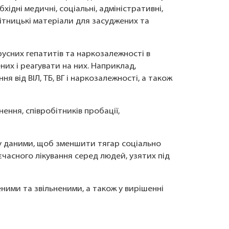
ідні медичні, соціальні, адміністративні,
вітницькі матеріали для засуджених та
ірусних гепатитів та наркозалежності в
их і реагувати на них. Наприклад,
 від ВІЛ, ТБ, ВГ і наркозалежності, а також
нення, співробітників пробації,
у даними, щоб зменшити тягар соціально
часного лікування серед людей, узятих під
ими та звільненими, а також у вирішенні