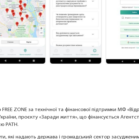
 FREE ZONE за технічної та фінансової підтримки МФ «Відро
ї України, проєкту «Заради життя», що фінансується Агент
ю PATH.
ги, які надають держава і громадський сектор засудженим 