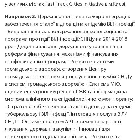
у великих містах Fast Track Cities Initiative в м.Києві.
Напрямок 2.
Державна політика та Євроінтеграція:
забезпечення сталої відповіді на епідемію ВІЛ-інфекції
- Виконання Загальнодержавної цільової соціальної
програми протидії ВІЛ-інфекції/СНІДу на 2014-2018
рр.; - Децентралізація державного управління та
реформа фінансування, механізми фінансування
профілактичних програм; - Розвиток системи
громадського здоров'я, створення Центру
громадського здоров'я и роль установ служби СНІДу
в системі громадського здоров'я; - Система МіО,
єдиний електронний реєстр ЛЖВ та інформаційна
система клінічного та епідеміологічного моніторингу;
- Стратегія забезпечення сталої відповіді на епідемії
туберкульозу і ВІЛ-інфекції, інтеграція послуг з ВІЛ/
СНІД; - Оптимізація схем АРТ, зниження вартості
лікування, державні закупівлі; - Інновації для
прискореного подолання епідемії; - Розвиток та