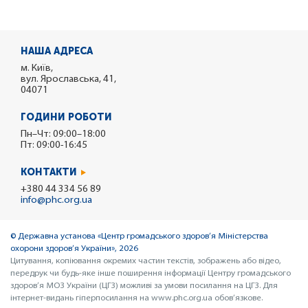
НАША АДРЕСА
м. Київ,
вул. Ярославська, 41,
04071
ГОДИНИ РОБОТИ
Пн–Чт: 09:00–18:00
Пт: 09:00-16:45
КОНТАКТИ
+380 44 334 56 89
info@phc.org.ua
© Державна установа «Центр громадського здоров’я Міністерства
охорони здоров’я України», 2026
Цитування, копіювання окремих частин текстів, зображень або відео,
передрук чи будь-яке інше поширення інформації Центру громадського
здоров’я МОЗ України (ЦГЗ) можливі за умови посилання на ЦГЗ. Для
інтернет-видань гіперпосилання на www.phc.org.ua обов’язкове.