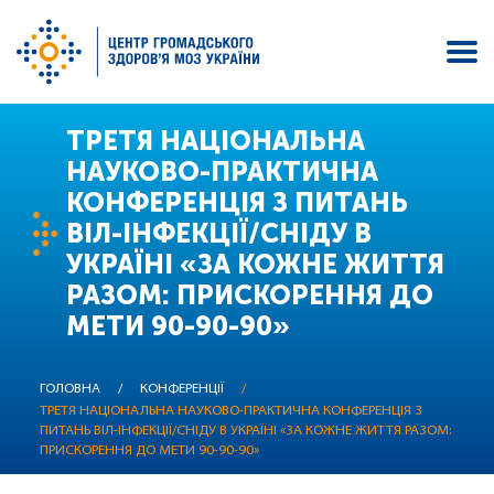
Перейти
ТРЕТЯ НАЦІОНАЛЬНА
до
НАУКОВО-ПРАКТИЧНА
основного
КОНФЕРЕНЦІЯ З ПИТАНЬ
вмісту
ВІЛ-ІНФЕКЦІЇ/СНІДУ В
УКРАЇНІ «ЗА КОЖНЕ ЖИТТЯ
РАЗОМ: ПРИСКОРЕННЯ ДО
МЕТИ 90-90-90»
ГОЛОВНА
/
КОНФЕРЕНЦІЇ
/
ТРЕТЯ НАЦІОНАЛЬНА НАУКОВО-ПРАКТИЧНА КОНФЕРЕНЦІЯ З
ПИТАНЬ ВІЛ-ІНФЕКЦІЇ/СНІДУ В УКРАЇНІ «ЗА КОЖНЕ ЖИТТЯ РАЗОМ:
ПРИСКОРЕННЯ ДО МЕТИ 90-90-90»