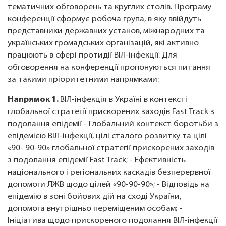
тематичних обговорень та круглих столів. Програму
конференції сформує робоча група, в яку ввійдуть
представники державних установ, міжнародних та
українських громадських організацій, які активно
працюють в сфері протидії ВІЛ-інфекції. Для
обговорення на конференції пропонуються питання
за такими пріоритетними напрямками:
Напрямок 1.
ВІЛ-інфекція в Україні в контексті
глобальної стратегії прискорених заходів Fast Track з
подолання епідемії - Глобальний контекст боротьби з
епідемією ВІЛ-інфекції, цілі сталого розвитку та цілі
«90- 90-90» глобальної стратегії прискорених заходів
з подолання епідемії Fast Track; - Ефективність
національного і регіональних каскадів безперервної
допомоги ЛЖВ щодо цілей «90-90-90»; - Відповідь на
епідемію в зоні бойових дій на сході України,
допомога внутрішньо переміщеним особам; -
Ініціатива щодо прискореного подолання ВІЛ-інфекції