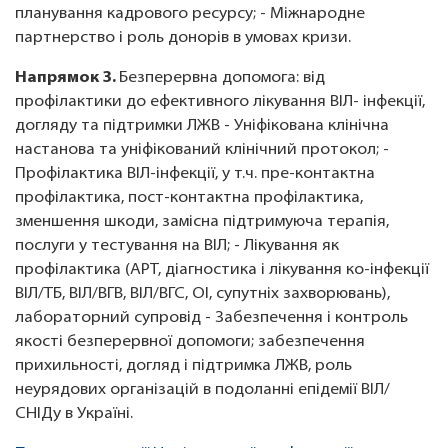
планування кадрового ресурсу; - Міжнародне
партнерство і роль донорів в умовах кризи.
Напрямок 3.
Безперервна допомога: від
профілактики до ефективного лікування ВІЛ- інфекції,
догляду та підтримки ЛЖВ - Уніфікована клінічна
настанова та уніфікований клінічний протокол; -
Профілактика ВІЛ-інфекції, у т.ч. пре-контактна
профілактика, пост-контактна профілактика,
зменшення шкоди, замісна підтримуюча терапія,
послуги у тестування на ВІЛ; - Лікування як
профілактика (АРТ, діагностика і лікування ко-інфекції
ВІЛ/ТБ, ВІЛ/ВГВ, ВІЛ/ВГС, ОІ, супутніх захворювань),
лабораторний супровід - Забезпечення і контроль
якості безперервної допомоги; забезпечення
прихильності, догляд і підтримка ЛЖВ, роль
неурядових організацій в подоланні епідемії ВІЛ/
СНІДу в Україні.