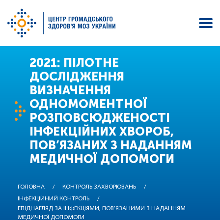
Перейти
2021: ПІЛОТНЕ
до
ДОСЛІДЖЕННЯ
основного
ВИЗНАЧЕННЯ
вмісту
ОДНОМОМЕНТНОЇ
РОЗПОВСЮДЖЕНОСТІ
ІНФЕКЦІЙНИХ ХВОРОБ,
ПОВ’ЯЗАНИХ З НАДАННЯМ
МЕДИЧНОЇ ДОПОМОГИ
ГОЛОВНА
/
КОНТРОЛЬ ЗАХВОРЮВАНЬ
/
ІНФЕКЦІЙНИЙ КОНТРОЛЬ
/
ЕПІДНАГЛЯД ЗА ІНФЕКЦІЯМИ, ПОВ’ЯЗАНИМИ З НАДАННЯМ
МЕДИЧНОЇ ДОПОМОГИ