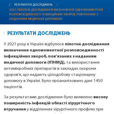
/
РЕЗУЛЬТАТИ ДОСЛІДЖЕНЬ
/
2021: ПІЛОТНЕ ДОСЛІДЖЕННЯ ВИЗНАЧЕННЯ ОДНОМОМЕНТНОЇ
РОЗПОВСЮДЖЕНОСТІ ІНФЕКЦІЙНИХ ХВОРОБ, ПОВ’ЯЗАНИХ З
НАДАННЯМ МЕДИЧНОЇ ДОПОМОГИ
РЕЗУЛЬТАТИ ДОСЛІДЖЕНЬ
У 2021 році в Україні відбулося
пілотне дослідження
визначення одномоментної розповсюдженості
інфекційних хвороб, пов’язаних з наданням
медичної допомоги (ІПНМД),
та використання
антимікробних препаратів в закладах охорони
здоров’я, що надають цілодобову стаціонарну
допомогу в Україні. Було проаналізовано дані 1450
пацієнтів.
За результатами дослідження було виявлено
високу
поширеність інфекцій області хірургічного
втручання
у відділеннях хірургічного профілю при