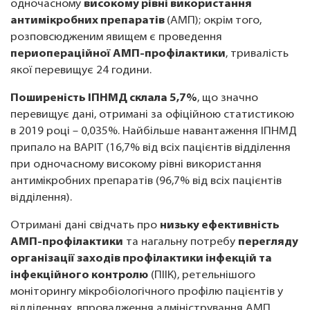
одночасному
високому рівні використання
антимікробних препаратів
(АМП); окрім того,
розповсюдженим явищем є проведення
периопераційної АМП-профілактики
, тривалість
якої перевищує 24 години.
Поширеність ІПНМД склала 5,7%
, що значно
перевищує дані, отримані за офіційною статистикою
в 2019 році – 0,035%. Найбільше навантаження ІПНМД
припало на ВАРІТ (16,7% від всіх пацієнтів відділення
при одночасному високому рівні використання
антимікробних препаратів (96,7% від всіх пацієнтів
відділення).
Отримані дані свідчать про
низьку ефективність
АМП-профілактики
та нагальну потребу
перегляду
організації заходів профілактики інфекцій та
інфекційного контролю
(ПІІК), ретельнішого
моніторингу мікробіологічного профілю пацієнтів у
відділеннях, впровадження адміністрування АМП.