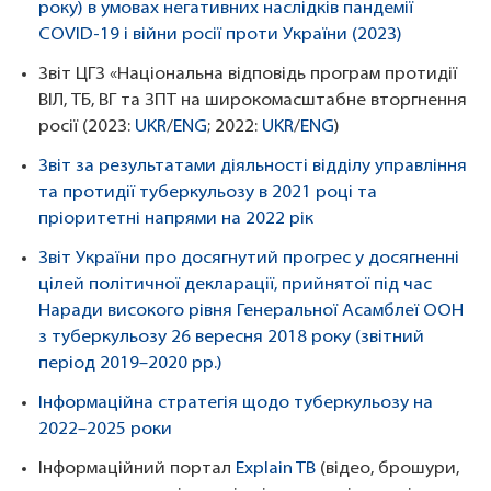
року) в умовах негативних наслідків пандемії
COVID-19 і війни росії проти України (2023)
Звіт ЦГЗ «Національна відповідь програм протидії
ВІЛ, ТБ, ВГ та ЗПТ на широкомасштабне вторгнення
росії (2023:
UKR
/
ENG
; 2022:
UKR
/
ENG
)
Звіт за результатами діяльності відділу управління
та протидії туберкульозу в 2021 році та
пріоритетні напрями на 2022 рік
Звіт України про досягнутий прогрес у досягненні
цілей політичної декларації, прийнятої під час
Наради високого рівня Генеральної Асамблеї ООН
з туберкульозу 26 вересня 2018 року (звітний
період 2019–2020 рр.)
Інформаційна стратегія щодо туберкульозу на
2022–2025 роки
Інформаційний портал
Explain TB
(відео, брошури,