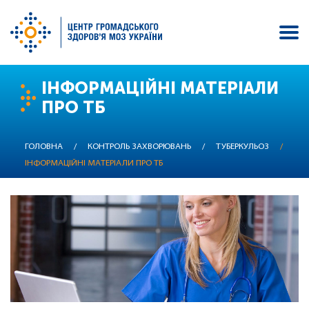
Перейти
ІНФОРМАЦІЙНІ МАТЕРІАЛИ
до
ПРО ТБ
основного
вмісту
ГОЛОВНА
/
КОНТРОЛЬ ЗАХВОРЮВАНЬ
/
ТУБЕРКУЛЬОЗ
/
ІНФОРМАЦІЙНІ МАТЕРІАЛИ ПРО ТБ