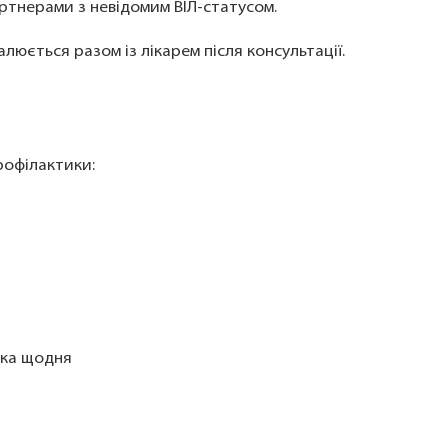
артнерами з невідомим ВІЛ-статусом.
люється разом із лікарем після консультації.
профілактики:
тка щодня