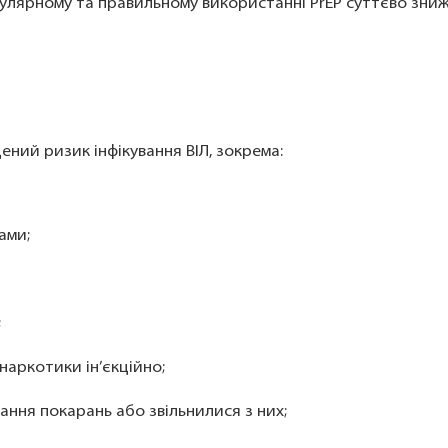
гулярному та правильному використанні PrEP суттєво знижу
ений ризик інфікування ВІЛ, зокрема:
ками;
;
наркотики ін’єкційно;
ання покарань або звільнилися з них;