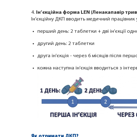
4.
Ін’єкційна форма LEN (Ленакапавір трива
Ін’єкційну ДКП вводить медичний працівник 
перший день: 2 таблетки + дві ін'єкції од
другий день: 2 таблетки
друга ін'єкція - через 6 місяців після першої
кожна наступна ін'єкція вводиться з інтерв
Як отримати ДКП?