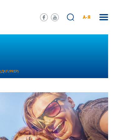
А-Я
ДКП/PREP)