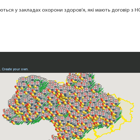
ються у закладах охорони здоров’я, які мають договір з Н