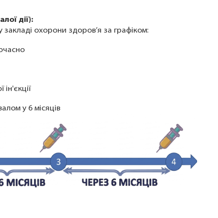
лої дії):
у закладі охорони здоров’я за графіком:
ночасно
 ін'єкції
алом у 6 місяців