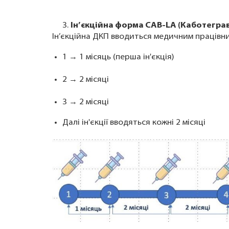
3.
Ін’єкційна форма CAB-LA (Каботеграві
Ін’єкційна ДКП вводиться медичним працівни
1 → 1 місяць (перша ін'єкція)
2 → 2 місяці
3 → 2 місяці
Далі ін'єкції вводяться кожні 2 місяці