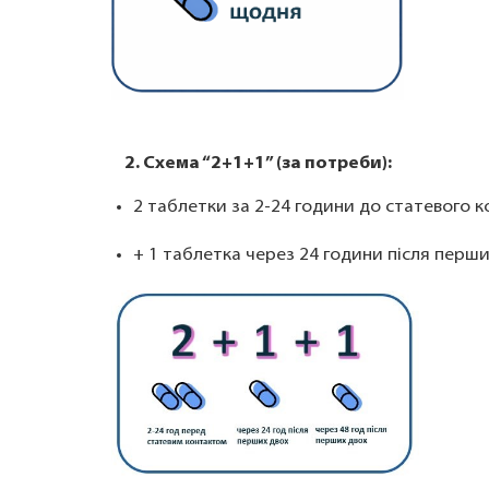
2. Схема “2+1+1” (за потреби):
2 таблетки за 2-24 години до статевого 
+ 1 таблетка через 24 години після перши