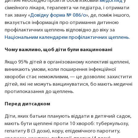
дитині необхідно пройти обов’язковий
медогляд
у
сімейного лікаря, терапевта чи педіатра, і отримати
так звану «
Довідку форма № 086/о
», де, поміж іншого,
вказується інформація про отримання дитиною
профілактичних щеплень відповідно до віку за
Національним календарем профілактичних щеплень
.
Чому важливо, щоб діти були вакциновані
Якщо 95% дітей в організованому колективі щеплені,
виникають умови, коли поширення інфекційної
хвороби стає неможливим, — це дозволяє захистити
дітей, які не можуть вакцинуватися, бо мають медичні
протипоказання до щеплень.
Перед дитсадком
Діти, яких батьки планують віддати в дитячий садок,
мають бути щеплені проти 10 хвороб: туберкульозу,
гепатиту В (3 дози), кору, епідемічного паротиту,