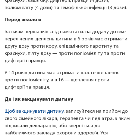
краснухи, кашлюку, дифтерії, правця (4 дози),
поліомієліту (4 дози) та гемофільної інфекції (3 дози).
Перед школою
Батькам першачків слід пам’ятати: на додачу до вже
перелічених щеплень дитина в 6 років має отримати
другу дозу проти кору, епідемічного паротиту та
краснухи, п’яту дозу — проти поліомієліту та проти
дифтерії і правця.
У 14 років дитина має отримати шосте щеплення
проти поліомієліту, а в 16 — щеплення проти
дифтерії та правця.
Де і як вакцинувати дитину
Щоб вакцинувати дитину
, записуйтеся на прийом до
свого сімейного лікаря, терапевта чи педіатра, з яким
підписали декларацію, або зверніться до
найближчого закладу охорони здоров’я. Уся