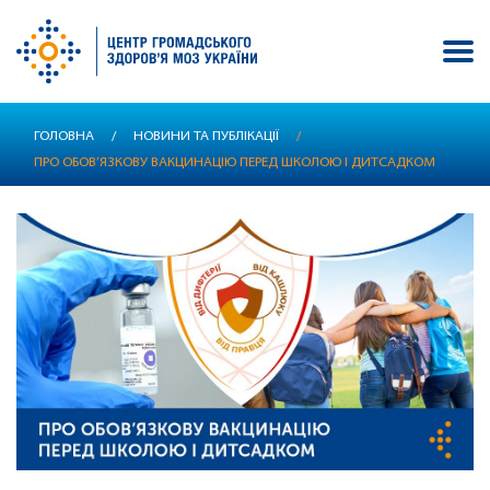
Перейти
ГОЛОВНА
/
НОВИНИ ТА ПУБЛІКАЦІЇ
/
до
ПРО ОБОВ’ЯЗКОВУ ВАКЦИНАЦІЮ ПЕРЕД ШКОЛОЮ І ДИТСАДКОМ
основного
вмісту