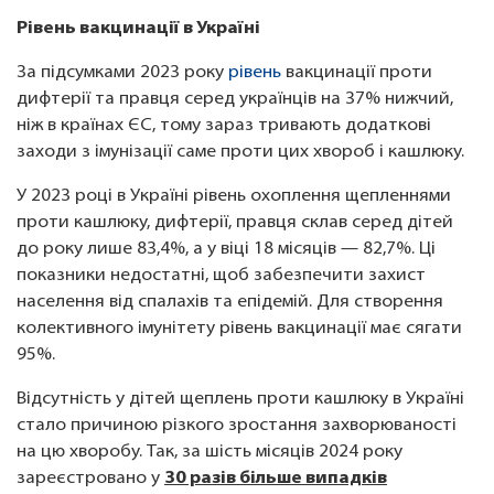
Рівень вакцинації в Україні
За підсумками 2023 року
рівень
вакцинації проти
дифтерії та правця серед українців на 37% нижчий,
ніж в країнах ЄС, тому зараз тривають додаткові
заходи з імунізації саме проти цих хвороб і кашлюку.
У 2023 році в Україні рівень охоплення щепленнями
проти кашлюку, дифтерії, правця склав серед дітей
до року лише 83,4%, а у віці 18 місяців — 82,7%. Ці
показники недостатні, щоб забезпечити захист
населення від спалахів та епідемій. Для створення
колективного імунітету рівень вакцинації має сягати
95%.
Відсутність у дітей щеплень проти кашлюку в Україні
стало причиною різкого зростання захворюваності
на цю хворобу. Так, за шість місяців 2024 року
зареєстровано у
30 разів більше випадків