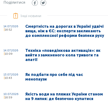
Поділитися
Інші новини
Смертність на дорогах в Україні удвічі
14.07.2026
16:52
вища, ніж в ЄС: експерти закликають
до комплексної реформи безпеки руху
Техніка «поведінкова активація»: як
14.07.2026
10:09
вийти з замкненого кола тривоги та
апатії
Як подбати про себе під час
13.07.2026
10:43
менопаузи
Якість води на пляжах України станом
10.07.2026
16:59
на 9 липня: де безпечно купатися