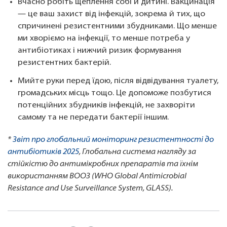
Вчасно робіть щеплення собі й дитині. Вакцинація
— це ваш захист від інфекцій, зокрема й тих, що
спричинені резистентними збудниками. Що менше
ми хворіємо на інфекції, то менше потреба у
антибіотиках і нижчий ризик формування
резистентних бактерій.
Мийте руки перед їдою, після відвідування туалету,
громадських місць тощо. Це допоможе позбутися
потенційних збудників інфекцій, не захворіти
самому та не передати бактерії іншим.
*
Звіт про глобальний моніторинг резистентності до
антибіотиків 2025
, Глобальна система нагляду за
стійкістю до антимікробних препаратів та їхнім
використанням ВООЗ (WHO Global Antimicrobial
Resistance and Use Surveillance System, GLASS).