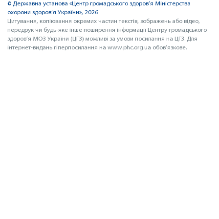
© Державна установа «Центр громадського здоров’я Міністерства
охорони здоров’я України», 2026
Цитування, копіювання окремих частин текстів, зображень або відео,
передрук чи будь-яке інше поширення інформації Центру громадського
здоров’я МОЗ України (ЦГЗ) можливі за умови посилання на ЦГЗ. Для
інтернет-видань гіперпосилання на www.phc.org.ua обов’язкове.