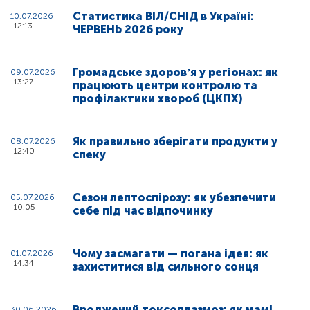
Статистика ВІЛ/СНІД в Україні:
10.07.2026
12:13
ЧЕРВЕНЬ 2026 року
Громадське здоровʼя у регіонах: як
09.07.2026
13:27
працюють центри контролю та
профілактики хвороб (ЦКПХ)
Як правильно зберігати продукти у
08.07.2026
12:40
спеку
Сезон лептоспірозу: як убезпечити
05.07.2026
10:05
себе під час відпочинку
Чому засмагати — погана ідея: як
01.07.2026
14:34
захиститися від сильного сонця
Вроджений токсоплазмоз: як мамі
30.06.2026