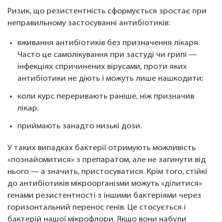
Ризик, що резистентність сформується зростає при
неправильному застосуванні антибіотиків:
вживання антибіотиків без призначення лікаря.
Часто це самолікування при застуді чи грипі —
інфекціях спричинених вірусами, проти яких
антибіотики не діють і можуть лише нашкодити;
коли курс переривають раніше, ніж призначив
лікар;
приймають занадто низькі дози.
У таких випадках бактерії отримують можливість
«познайомитися» з препаратом, але не загинути від
нього — а значить, пристосуватися. Крім того, стійкі
до антибіотиків мікроорганізми можуть «ділитися»
генами резистентності з іншими бактеріями через
горизонтальний перенос генів. Це стосується і
бактерій нашої мікрофлори. Якщо вони набули