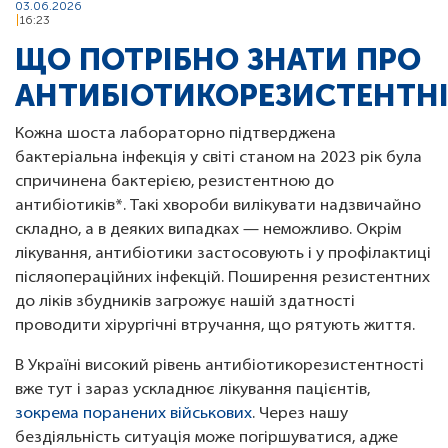
03.06.2026
16:23
ЩО ПОТРІБНО ЗНАТИ ПРО
АНТИБІОТИКОРЕЗИСТЕНТН
Кожна шоста лабораторно підтверджена
бактеріальна інфекція у світі станом на 2023 рік була
спричинена бактерією, резистентною до
антибіотиків*. Такі хвороби вилікувати надзвичайно
складно, а в деяких випадках — неможливо. Окрім
лікування, антибіотики застосовують і у профілактиці
післяопераційних інфекцій. Поширення резистентних
до ліків збудників загрожує нашій здатності
проводити хірургічні втручання, що рятують життя.
В Україні високий рівень антибіотикорезистентності
вже тут і зараз ускладнює лікування пацієнтів,
зокрема поранених військових
. Через нашу
бездіяльність ситуація може погіршуватися, адже