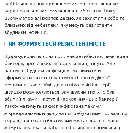
найбільше на поширення резистентності впливає
нераціональне застосування антибіотиків. Тож у
цьому матеріалі розповідаємо, як захистити себе та
близьких від небезпеки, яку несуть резистентні
збудники інфекцій.
ЯК ФОРМУЄТЬСЯ РЕЗИСТЕНТНІСТЬ
Щоразу, коли людина приймає антибіотик, певні види
бактерії, проти яких він ефективний, гинуть. Але
частина збудників інфекції може вижити й
сформувати захисні властивості проти діючої
речовини. Такі стійкі до антибіотиків бактерії
швидко розмножуються, заміщуючи тих, хто був
вбитий ліками. Наступні «покоління» цих бактерій
також матимуть захист. Інфікована такими
мікроорганізмами людина потребуватиме тривалішої
терапії, часто антибіотиками «останньої лінії», що
можуть викликати набагато більше побічних явищ.