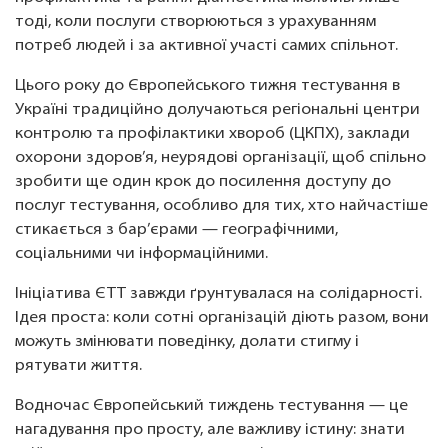
тоді, коли послуги створюються з урахуванням
потреб людей і за активної участі самих спільнот.
Цього року до Європейського тижня тестування в
Україні традиційно долучаються регіональні центри
контролю та профілактики хвороб (ЦКПХ), заклади
охорони здоров’я, неурядові організації, щоб спільно
зробити ще один крок до посилення доступу до
послуг тестування, особливо для тих, хто найчастіше
стикається з бар’єрами — географічними,
соціальними чи інформаційними.
Ініціатива ЄТТ завжди ґрунтувалася на солідарності.
Ідея проста: коли сотні організацій діють разом, вони
можуть змінювати поведінку, долати стигму і
рятувати життя.
Водночас Європейський тиждень тестування — це
нагадування про просту, але важливу істину: знати