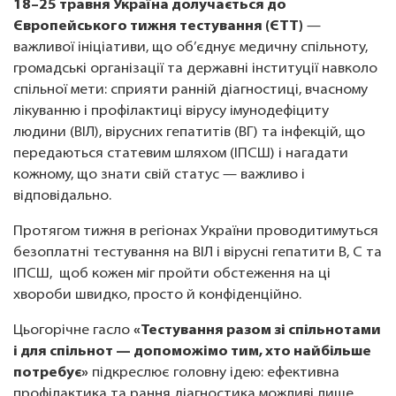
18–25 травня Україна долучається до
Європейського тижня тестування (ЄТТ)
—
важливої ініціативи, що об’єднує медичну спільноту,
громадські організації та державні інституції навколо
спільної мети: сприяти ранній діагностиці, вчасному
лікуванню і профілактиці вірусу імунодефіциту
людини (ВІЛ), вірусних гепатитів (ВГ) та інфекцій, що
передаються статевим шляхом (ІПСШ) і нагадати
кожному, що знати свій статус — важливо і
відповідально.
Протягом тижня в регіонах України проводитимуться
безоплатні тестування на ВІЛ і вірусні гепатити В, С та
ІПСШ, щоб кожен міг пройти обстеження на ці
хвороби швидко, просто й конфіденційно.
Цьогорічне гасло
«Тестування разом зі спільнотами
і для спільнот — допоможімо тим, хто найбільше
потребує»
підкреслює головну ідею: ефективна
профілактика та рання діагностика можливі лише