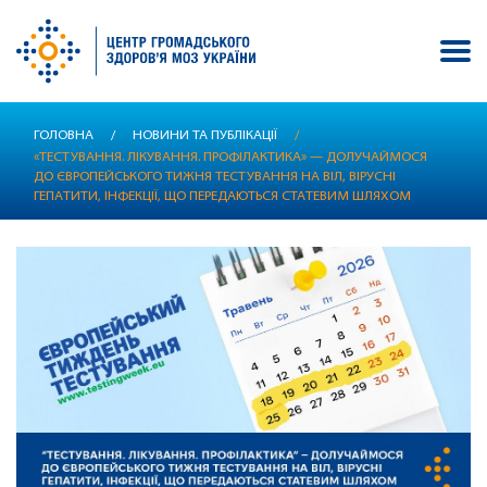
Перейти
ГОЛОВНА
/
НОВИНИ ТА ПУБЛІКАЦІЇ
/
до
«ТЕСТУВАННЯ. ЛІКУВАННЯ. ПРОФІЛАКТИКА» — ДОЛУЧАЙМОСЯ
основного
ДО ЄВРОПЕЙСЬКОГО ТИЖНЯ ТЕСТУВАННЯ НА ВІЛ, ВІРУСНІ
вмісту
ГЕПАТИТИ, ІНФЕКЦІЇ, ЩО ПЕРЕДАЮТЬСЯ СТАТЕВИМ ШЛЯХОМ