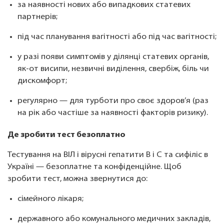
за наявності нових або випадкових статевих
партнерів;
під час планування вагітності або під час вагітності;
у разі появи симптомів у ділянці статевих органів,
як-от висипи, незвичні виділення, свербіж, біль чи
дискомфорт;
регулярно — для турботи про своє здоров’я (раз
на рік або частіше за наявності факторів ризику).
Де зробити тест безоплатно
Тестування на ВІЛ і вірусні гепатити В і С та сифіліс в
Україні — безоплатне та конфіденційне. Щоб
зробити тест, можна звернутися до:
сімейного лікаря;
державного або комунального медичних закладів,