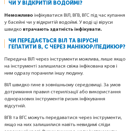
ЧИ У ВІДКРИТІЙ ВОДОЙМІ?
Неможливо
інфікуватися ВІЛ, ВГВ, ВГС під час купання
у басейні чи у відкритій водоймі. У воді ці віруси
швидко
втрачають здатність інфікувати.
ЧИ ПЕРЕДАЄТЬСЯ ВІЛ ТА ВІРУСНІ
ГЕПАТИТИ В, С ЧЕРЕЗ МАНІКЮР/ПЕДИКЮР?
Передача ВІЛ через інструменти можлива, лише якщо
на інструменті залишилася свіжа інфікована кров і
ним одразу поранили іншу людину.
ВІЛ швидко гине в зовнішньому середовищі. За умов
дотримання правил стерилізації або використання
одноразових інструментів ризик інфікування
відсутній.
ВГВ та ВГС можуть передаватися через інструменти,
якщо на них залишилися навіть невидимі сліди