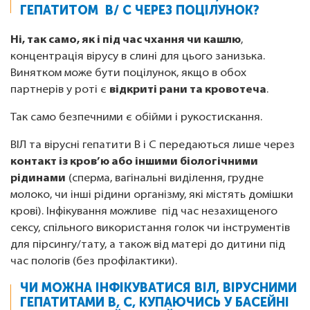
ГЕПАТИТОМ В/ С ЧЕРЕЗ ПОЦІЛУНОК?
Ні, так само, як і під час чхання чи кашлю
,
концентрація вірусу в слині для цього занизька.
Винятком може бути поцілунок, якщо в обох
партнерів у роті є
відкриті рани та кровотеча
.
Так само безпечними є обійми і рукостискання.
ВІЛ та вірусні гепатити В і С передаються лише через
контакт із кров’ю або іншими біологічними
рідинами
(сперма, вагінальні виділення, грудне
молоко, чи інші рідини організму, які містять домішки
крові). Інфікування можливе під час незахищеного
сексу, спільного використання голок чи інструментів
для пірсингу/тату, а також від матері до дитини під
час пологів (без профілактики).
ЧИ МОЖНА ІНФІКУВАТИСЯ ВІЛ, ВІРУСНИМИ
ГЕПАТИТАМИ В, С, КУПАЮЧИСЬ У БАСЕЙНІ