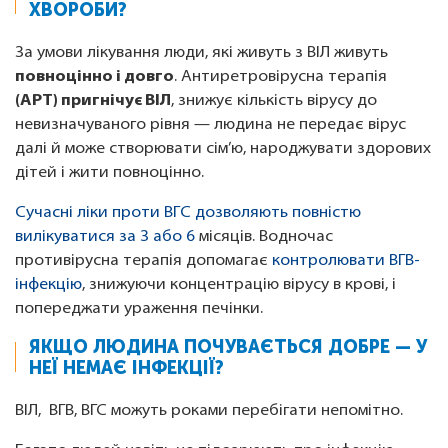
ХВОРОБИ?
За умови лікування люди, які живуть з ВІЛ живуть
повноцінно і довго
. Антиретровірусна терапія
(АРТ) пригнічує ВІЛ
, знижує кількість вірусу до
невизначуваного рівня — людина не передає вірус
далі й може створювати сім’ю, народжувати здорових
дітей і жити повноцінно.
Сучасні ліки проти ВГC дозволяють повністю
вилікуватися за 3 або 6
місяців. Водночас
противірусна терапія допомагає
контролювати ВГВ-
інфекцію
, знижуючи концентрацію вірусу в крові, і
попереджати ураження печінки.
ЯКЩО ЛЮДИНА ПОЧУВАЄТЬСЯ ДОБРЕ — У
НЕЇ НЕМАЄ ІНФЕКЦІЇ?
ВІЛ, ВГВ, ВГС можуть роками перебігати непомітно.