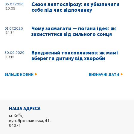
Сезон лептоспірозу: як убезпечити
05.07.2026
10:05
себе під час відпочинку
Чому засмагати — погана ідея: як
01.07.2026
14:34
захиститися від сильного сонця
Вроджений токсоплазмоз: як мамі
30.06.2026
10:15
вберегти дитину від хвороби
БІЛЬШЕ НОВИН
ВИЗНАЧНІ ДАТИ
НАША АДРЕСА
м. Київ,
вул. Ярославська, 41,
04071