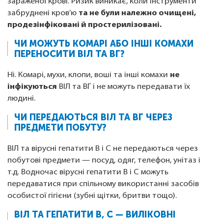
зараженої крові. Ризик виникає, коли інструменти
забруднені кров’ю
та не були належно очищені,
продезінфіковані й простерилізовані.
ЧИ МОЖУТЬ КОМАРІ АБО ІНШІ КОМАХИ
ПЕРЕНОСИТИ ВІЛ ТА ВГ?
Ні. Комарі, мухи, клопи, воші та інші комахи
не
інфікуються
ВІЛ та ВГ і не можуть передавати їх
людині.
ЧИ ПЕРЕДАЮТЬСЯ ВІЛ ТА ВГ ЧЕРЕЗ
ПРЕДМЕТИ ПОБУТУ?
ВІЛ та вірусні гепатити В і С не передаються через
побутові предмети — посуд, одяг, телефон, унітаз і
т.д. Водночас вірусні гепатити В і С можуть
передаватися при спільному використанні засобів
особистої гігієни (зубні щітки, бритви тощо).
ВІЛ ТА ГЕПАТИТИ B, C — ВИЛІКОВНІ