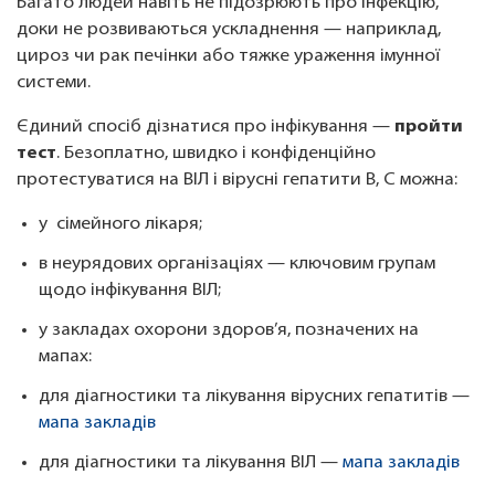
Багато людей навіть не підозрюють про інфекцію,
доки не розвиваються ускладнення — наприклад,
цироз чи рак печінки або тяжке ураження імунної
системи.
Єдиний спосіб дізнатися про інфікування —
пройти
тест
. Безоплатно, швидко і конфіденційно
протестуватися на ВІЛ і вірусні гепатити В, С можна:
у сімейного лікаря;
в неурядових організаціях — ключовим групам
щодо інфікування ВІЛ;
у закладах охорони здоров’я, позначених на
мапах:
для діагностики та лікування вірусних гепатитів —
мапа закладів
для діагностики та лікування ВІЛ —
мапа закладів