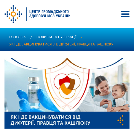
Перейти
ГОЛОВНА
/
НОВИНИ ТА ПУБЛІКАЦІЇ
/
до
ЯК І ДЕ ВАКЦИНУВАТИСЯ ВІД ДИФТЕРІЇ, ПРАВЦЯ ТА КАШЛЮКУ
основного
вмісту