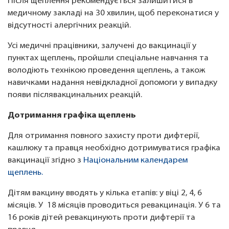
Після щеплення рекомендується залишитися в
медичному закладі на 30 хвилин, щоб переконатися у
відсутності алергічних реакцій.
Усі медичні працівники, залучені до вакцинації у
пунктах щеплень, пройшли спеціальне навчання та
володіють технікою проведення щеплень, а також
навичками надання невідкладної допомоги у випадку
появи післявакцинальних реакцій.
Дотримання графіка щеплень
Для отримання повного захисту проти дифтерії,
кашлюку та правця необхідно дотримуватися графіка
вакцинації згідно з
Національним календарем
щеплень.
Дітям вакцину вводять у кілька етапів: у віці 2, 4, 6
місяців. У 18 місяців проводиться ревакцинація. У 6 та
16 років дітей ревакцинують проти дифтерії та