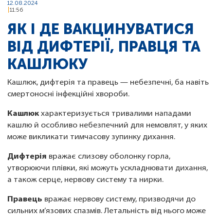
12.08.2024
11:56
ЯК І ДЕ ВАКЦИНУВАТИСЯ
ВІД ДИФТЕРІЇ, ПРАВЦЯ ТА
КАШЛЮКУ
Кашлюк, дифтерія та правець — небезпечні, ба навіть
смертоносні інфекційні хвороби.
Кашлюк
характеризується тривалими нападами
кашлю й особливо небезпечний для немовлят, у яких
може викликати тимчасову зупинку дихання.
Дифтерія
вражає слизову оболонку горла,
утворюючи плівки, які можуть ускладнювати дихання,
а також серце, нервову систему та нирки.
Правець
вражає нервову систему, призводячи до
сильних м’язових спазмів. Летальність від нього може