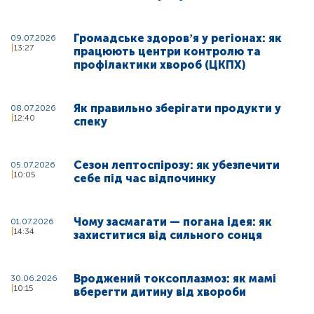
Громадське здоровʼя у регіонах: як
09.07.2026
13:27
працюють центри контролю та
профілактики хвороб (ЦКПХ)
Як правильно зберігати продукти у
08.07.2026
12:40
спеку
Сезон лептоспірозу: як убезпечити
05.07.2026
10:05
себе під час відпочинку
Чому засмагати — погана ідея: як
01.07.2026
14:34
захиститися від сильного сонця
Вроджений токсоплазмоз: як мамі
30.06.2026
10:15
вберегти дитину від хвороби