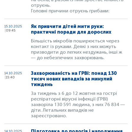
на осінь, а разом із ним зростає кількість
отруєнь.
Головні причини отруєнь грибами:
Як привчити дітей мити руки:
15.10.2025
09:45
практичні поради для дорослих
Більшість мікробів поширюється через
контакт із руками. Деякі з них можуть
призводити до легких нездужань, інші ж
— до небезпечних захворювань.
Захворюваність на ГРВІ: понад 130
14.10.2025
15:40
тисяч нових випадків за минулий
тиждень
За тиждень з 6 до 12 жовтня на гострі
респіраторні вірусні інфекції (ГРВІ)
захворіла 130 591 людина, з них 76 834 —
діти. Летальних випадків не
зареєстровано.
Підготовка до пологів і народження
14.10.2025