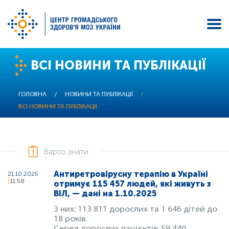
Перейти
ВСІ НОВИНИ ТА ПУБЛІКАЦІЇ
до
основного
вмісту
ГОЛОВНА
/
НОВИНИ ТА ПУБЛІКАЦІЇ
/
ВСІ НОВИНИ ТА ПУБЛІКАЦІЇ
Варто знати
Антиретровірусну терапію в Україні
21.10.2025
11:58
отримує 115 457 людей, які живуть з
ВІЛ, — дані на 1.10.2025
З них: 113 811 дорослих та 1 646 дітей до
18 років.