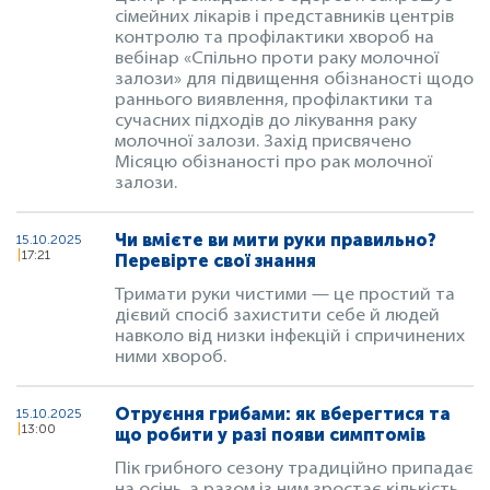
сімейних лікарів і представників центрів
контролю та профілактики хвороб на
вебінар «Спільно проти раку молочної
залози» для підвищення обізнаності щодо
раннього виявлення, профілактики та
сучасних підходів до лікування раку
молочної залози. Захід присвячено
Місяцю обізнаності про рак молочної
залози.
Чи вмієте ви мити руки правильно?
15.10.2025
17:21
Перевірте свої знання
Тримати руки чистими — це простий та
дієвий спосіб захистити себе й людей
навколо від низки інфекцій і спричинених
ними хвороб.
Отруєння грибами: як вберегтися та
15.10.2025
13:00
що робити у разі появи симптомів
Пік грибного сезону традиційно припадає