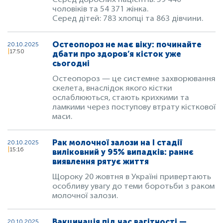
Серед дорослих пацієнтів: 59 440
чоловіків та 54 371 жінка.
Серед дітей: 783 хлопці та 863 дівчини.
Остеопороз не має віку: починайте
20.10.2025
17:50
дбати про здоров’я кісток уже
сьогодні
Остеопороз — це системне захворювання
скелета, внаслідок якого кістки
ослаблюються, стають крихкими та
ламкими через поступову втрату кісткової
маси.
Рак молочної залози на I стадії
20.10.2025
15:16
виліковний у 95% випадків: раннє
виявлення рятує життя
Щороку 20 жовтня в Україні привертають
особливу увагу до теми боротьби з раком
молочної залози.
Вакцинація під час вагітності —
20.10.2025