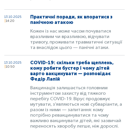
Практичні поради, як впоратися з
13.10.2025
14:20
панічною атакою
Кожен із нас може часом почуватися
вразливим чи вразливою, відчувати
тривогу, проживати травматичні ситуації
та внаслідок цього — панічні атаки.
COVID-19: скільки треба щеплень,
13.10.2025
10:50
кому робити бустер і чому дітей
варто вакцинувати — розповідає
Федір Лапій
Вакцинація залишається головним
інструментом захисту від тяжкого
перебігу COVID-19. Вірус продовжує
мутувати, з’являються нові субваріанти, а
разом із ними — запитання: кому
потрібно ревакцинуватися та чому
важливо вакцинувати дітей, які зазвичай
переносять хворобу легше, ніж дорослі.