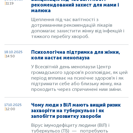
11:19
рекомендований захист для мами і
малюка
Щеплення під час вагітності з
дотриманням рекомендацій лікарів
допомагає захистити жінку від інфекцій і
тяжкого перебігу хвороб.
Психологічна підтримка для жінки,
18.10.2025
14:50
коли настає менопауза
У Всесвітній день менопаузи Центр
громадського здоров’я розповідає, як цей
період впливає на психічне здоров’я і як
підтримати себе або близьку жінку, яка
проходить через спричинені ним зміни.
Чому люди з ВІЛ мають вищий ризик
17.10.2025
12:00
захворіти на туберкульоз і як
запобігти розвитку хвороби
Вірус імунодефіциту людини (ВІЛ) і
туберкульоз (ТБ) — потребують