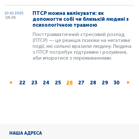
ПТСР можна вилікувати: як
10.10.2025
16:26
допомогти собі чи близькій людині з
психологічною травмою
Посттравматичний стресовий розлад
(ПТСР) — це реакція психіки на негативні
події, які сильно вразили людину. Людина
з ПТСР потребує підтримки і розуміння,
аби впоратися з переживаннями.
Page
22
Page
23
Page
24
Page
25
Поточна
26
Page
27
Page
28
Page
29
Page
30
сторінка
НАША АДРЕСА