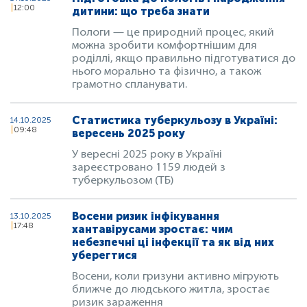
12:00
дитини: що треба знати
Пологи — це природний процес, який
можна зробити комфортнішим для
роділлі, якщо правильно підготуватися до
нього морально та фізично, а також
грамотно спланувати.
Статистика туберкульозу в Україні:
14.10.2025
09:48
вересень 2025 року
У вересні 2025 року в Україні
зареєстровано 1159 людей з
туберкульозом (ТБ)
Восени ризик інфікування
13.10.2025
17:48
хантавірусами зростає: чим
небезпечні ці інфекції та як від них
уберегтися
Восени, коли гризуни активно мігрують
ближче до людського житла, зростає
ризик зараження