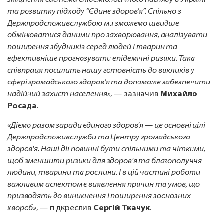
зміцнення системи епідеміологічного нагляду в Україні
та розвитку підходу “Єдине здоров’я”. Спільно з
Держпродспоживслужбою ми зможемо швидше
обмінюватися даними про захворювання, аналізувати
поширення збудників серед людей і тварин та
ефективніше прогнозувати епідемічні ризики. Така
співпраця посилить нашу готовність до викликів у
сфері громадського здоров’я та допоможе забезпечити
надійний захист населення»
, — зазначив
Михайло
Росада
.
«Діємо разом заради єдиного здоров'я — це основні цілі
Держпродспоживслужби та Центру громадського
здоров'я. Наші дії повинні бути спільними та чіткими,
щоб зменшити ризики для здоров'я та благополуччя
людини, тварини та рослини. І в цій частині роботи
важливим аспектом є виявлення причин та умов, що
призводять до виникнення і поширення зоонозних
хвороб»
, — підкреслив
Сергій Ткачук
.