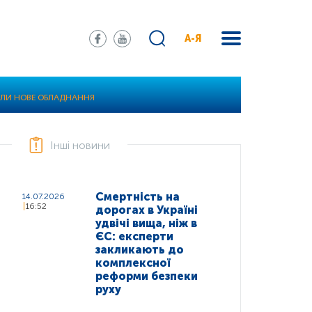
А-Я
АЛИ НОВЕ ОБЛАДНАННЯ
Інші новини
Смертність на
14.07.2026
16:52
дорогах в Україні
удвічі вища, ніж в
ЄС: експерти
закликають до
комплексної
реформи безпеки
руху