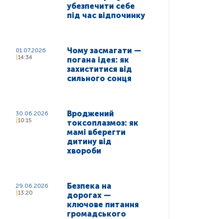
убезпечити себе
під час відпочинку
Чому засмагати —
01.07.2026
14:34
погана ідея: як
захиститися від
сильного сонця
Вроджений
30.06.2026
10:15
токсоплазмоз: як
мамі вберегти
дитину від
хвороби
Безпека на
29.06.2026
13:20
дорогах —
ключове питання
громадського