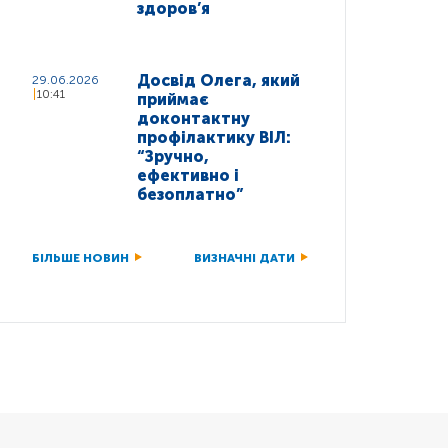
здоров’я
Досвід Олега, який
29.06.2026
10:41
приймає
доконтактну
профілактику ВІЛ:
“Зручно,
ефективно і
безоплатно”
БІЛЬШЕ НОВИН
ВИЗНАЧНІ ДАТИ