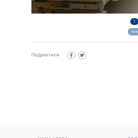
1
наз
Поділитися