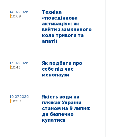
Техніка
14.07.2026
10:09
«поведінкова
активація»: як
вийти з замкненого
кола тривоги та
апатії
Як подбати про
13.07.2026
10:43
себе під час
менопаузи
Якість води на
10.07.2026
16:59
пляжах України
станом на 9 липня:
де безпечно
купатися