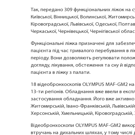
Так, передано 309 функціональних ліжок на су
Київської, Вінницької, Волинської, Житомирськ
Кіровоградської, Львівської, Одеської, Полтав
Черкаської, Чернівецької, Чернігівської обла
Функціональні ліжка призначені для забез
пацієнта під час тривалого перебування в лі
періоду. Вони дозволяють регулювати полож
догляду, лікування, обстеження та сну й від
пацієнта в ліжку з палати.
18 відеобронхоскопів OLYMPUS MAF-GM2 на 
13-ти регіонів. Обладнання вже ввели в екс
застосування обладнання. Його вже активно 
Житомирській, Івано-Франківській, Львівській,
Херсонській, Хмельницькій, Кіровоградській,
Відеобронхоскопи OLYMPUS MAF-GM2 викор
втручань на дихальних шляхах, у тому числі