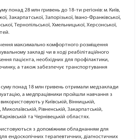
му понад 28 млн гривень до 18-ти регіонів: м. Київ,
ої, Закарпатської, Запорізької, Івано-Франківської,
ської, Тернопільської, Хмельницької, Херсонської,
стей.
печення максимально комфортного розміщення
кувальному закладі чи в ході реабілітаційного
ення пацієнта, необхідних для профілактики,
починку, а також забезпечує транспортування
суму понад 18 млн гривень отримали медзаклади
плуатацію, а медпрацівники пройшли навчання з
використовують у Київській, Вінницькій,
 Миколаївській, Рівненській, Закарпатській,
 Харківській та Чернівецькій областях.
истовуються з допоміжним обладнанням для
 для ендоскопічних терапевтичних, діагностичних