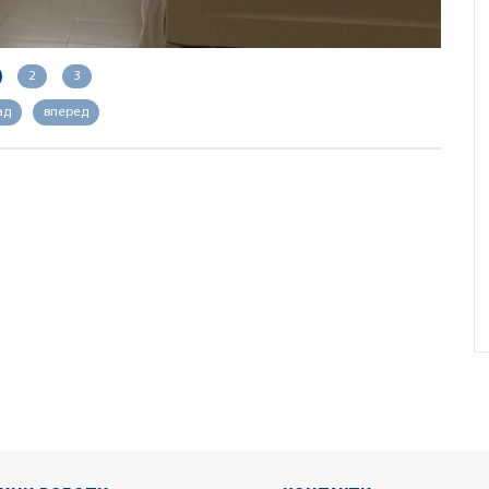
2
3
ад
вперед