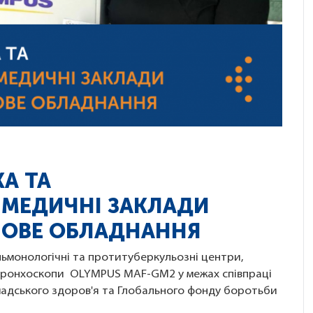
А ТА
 МЕДИЧНІ ЗАКЛАДИ
НОВЕ ОБЛАДНАННЯ
льмонологічні та протитуберкульозні центри,
еобронхоскопи OLYMPUS MAF-GM2 у межах співпраці
мадського здоров'я та Глобального фонду боротьби