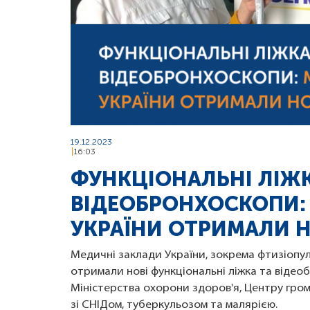
19.12.2023
16:03
ФУНКЦІОНАЛЬНІ ЛІЖК
ВІДЕОБРОНХОСКОПИ:
УКРАЇНИ ОТРИМАЛИ 
Медичні заклади України, зокрема фтизіопу
отримали нові функціональні ліжка та від
Міністерства охорони здоров'я, Центру гро
зі СНІДом, туберкульозом та малярією.