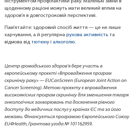
інструментом профілактики раку. Маленькі зміни в
щоденному раціоні можуть мати великий вплив на
здоров’я в довгостроковій перспективі.
Пам’ятайте: здоровий спосіб життя — це не лише
харчування, а й регулярна
рухова активність
та
відмова від
тютюну
і
алкоголю
.
Центр громадського здоров’я бере участь в
європейському проєкті «Впровадження програм
скринінгу раку» — EUCanScreen (European Joint Action on
Cancer Screening). Метою проєкту є впровадження
високоякісних програм скринінгу для зменшення тягаря
онкологічних захворювань та досягнення рівного
доступу до медичних послуг у країнах ЄС та за його
межами. Фінансується програмою Європейського Союзу
EU4Health, Грантова угода № 101162959.