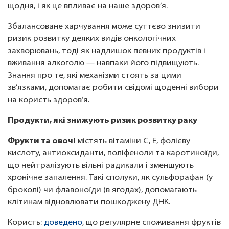
щодня, і як це впливає на наше здоров’я.
Збалансоване харчування може суттєво знизити
ризик розвитку деяких видів онкологічних
захворювань, тоді як надлишок певних продуктів і
вживання алкоголю — навпаки його підвищують.
Знання про те, які механізми стоять за цими
зв’язками, допомагає робити свідомі щоденні вибори
на користь здоров’я.
Продукти, які знижують ризик розвитку раку
Фрукти та овочі
містять вітаміни С, Е, фолієву
кислоту, антиоксиданти, поліфеноли та каротиноїди,
що нейтралізують вільні радикали і зменшують
хронічне запалення. Такі сполуки, як сульфорафан (у
броколі) чи флавоноїди (в ягодах), допомагають
клітинам відновлювати пошкоджену ДНК.
Користь:
доведено
, що регулярне споживання фруктів