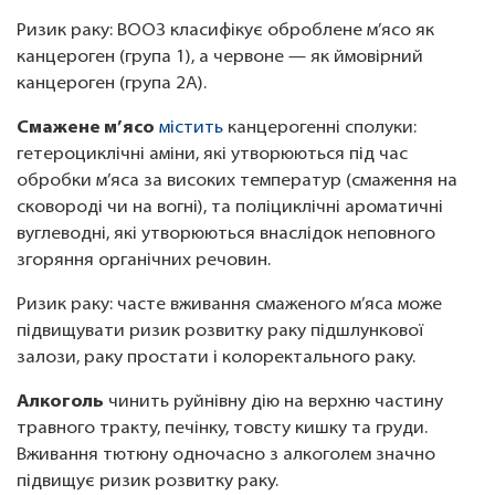
Ризик раку: ВООЗ класифікує оброблене м’ясо як
канцероген (група 1), а червоне — як ймовірний
канцероген (група 2A).
Смажене м’ясо
містить
канцерогенні сполуки:
гетероциклічні аміни, які утворюються під час
обробки м’яса за високих температур (смаження на
сковороді чи на вогні), та поліциклічні ароматичні
вуглеводні, які утворюються внаслідок неповного
згоряння органічних речовин.
Ризик раку: часте вживання смаженого м’яса може
підвищувати ризик розвитку раку підшлункової
залози, раку простати і колоректального раку.
Алкоголь
чинить руйнівну дію на верхню частину
травного тракту, печінку, товсту кишку та груди.
Вживання тютюну одночасно з алкоголем значно
підвищує ризик розвитку раку.