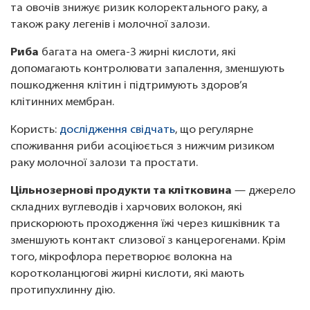
та овочів знижує ризик колоректального раку, а
також раку легенів і молочної залози.
Риба
багата на омега-3 жирні кислоти, які
допомагають контролювати запалення, зменшують
пошкодження клітин і підтримують здоров’я
клітинних мембран.
Користь:
дослідження свідчать
, що регулярне
споживання риби асоціюється з нижчим ризиком
раку молочної залози та простати.
Цільнозернові продукти та клітковина
— джерело
складних вуглеводів і харчових волокон, які
прискорюють проходження їжі через кишківник та
зменшують контакт слизової з канцерогенами. Крім
того, мікрофлора перетворює волокна на
коротколанцюгові жирні кислоти, які мають
протипухлинну дію.