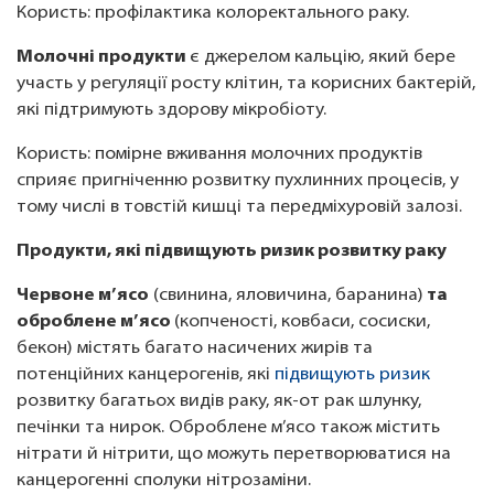
Користь: профілактика колоректального раку.
Молочні продукти
є джерелом кальцію, який бере
участь у регуляції росту клітин, та корисних бактерій,
які підтримують здорову мікробіоту.
Користь: помірне вживання молочних продуктів
сприяє пригніченню розвитку пухлинних процесів, у
тому числі в товстій кишці та передміхуровій залозі.
Продукти, які підвищують ризик розвитку раку
Червоне м’ясо
(свинина, яловичина, баранина)
та
оброблене м’ясо
(копченості, ковбаси, сосиски,
бекон) містять багато насичених жирів та
потенційних канцерогенів, які
підвищують ризик
розвитку багатьох видів раку, як-от рак шлунку,
печінки та нирок. Оброблене м’ясо також містить
нітрати й нітрити, що можуть перетворюватися на
канцерогенні сполуки нітрозаміни.