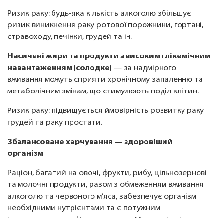
Ризик раку:
будь-яка кількість алкоголю збільшує
ризик виникнення раку ротової порожнини, гортані,
стравоходу, печінки, грудей та ін.
Насичені жири та продукти з високим глікемічним
навантаженням (солодке)
— за надмірного
вживання можуть сприяти хронічному запаленню та
метаболічним змінам, що стимулюють поділ клітин.
Ризик раку: підвищується ймовірність розвитку раку
грудей та раку простати.
Збалансоване харчування — здоровіший
організм
Раціон, багатий на овочі, фрукти, рибу, цільнозернові
та молочні продукти, разом з обмеженням вживання
алкоголю та червоного м’яса, забезпечує організм
необхідними нутрієнтами та є потужним