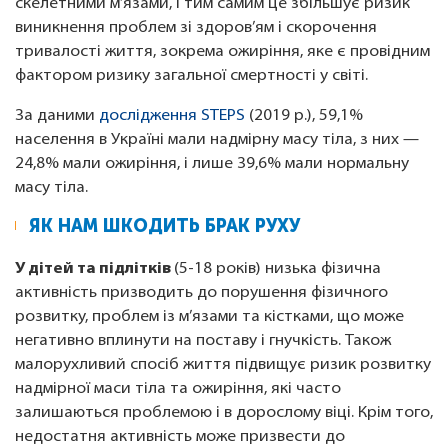
скелетними м’язами, і тим самим це збільшує ризик
виникнення проблем зі здоров’ям і скорочення
тривалості життя, зокрема ожиріння, яке є провідним
фактором ризику загальної смертності у світі.
За даними
дослідження STEPS
(2019 р.), 59,1%
населення в Україні мали надмірну масу тіла, з них —
24,8% мали ожиріння, і лише 39,6% мали нормальну
масу тіла.
ЯК НАМ ШКОДИТЬ БРАК РУХУ
У дітей та підлітків
(5-18 років) низька фізична
активність призводить до порушення фізичного
розвитку, проблем із м’язами та кістками, що може
негативно вплинути на поставу і гнучкість. Також
малорухливий спосіб життя підвищує ризик розвитку
надмірної маси тіла та ожиріння, які часто
залишаються проблемою і в дорослому віці. Крім того,
недостатня активність може призвести до