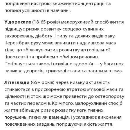
погіршення настрою, зниження концентрації та
поганої успішності в навчанні.
У дорослих (
18-65 років) малорухливий спосіб життя
підвищує ризик розвитку серцево-судинних
захворювань, діабету ІІ типу та деяких видів раку.
Через брак руху може виникати надлишкова маса
тіла, що збільшує ризик розвитку артеріальної
гіпертензії та проблем з обміном речовин.
Погіршується також і психічне здоров’я — у багатьох
виникає депресія, тривожні стани та загальна втома.
Літні люди
(65+ років) через низьку активність
стикаються з прискореною втратою м’язової маси та
щільності кісток, що може призвести до остеопорозу
та частих переломів. Крім того, малорухливий спосіб
життя збільшує ризик розвитку когнітивних
порушень, таких як деменція, і ускладнює виконання
повсякденних завдань, погіршуючи якість життя.