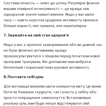
Систематичність — ключ до успіху. Регулярні фізичні
вправи помірної інтенсивності — це краще, ніж
одноразові значні навантаження. Якщо у вас мало
часу — навіть коротка щоденна активність принесе
більше користі, ніж тривала, але нерегулярна
7. Зважайте на свій стан здоров’я
Якщо у вас є хронічні захворювання або ви довгий час
не були фізично активними, краще
проконсультуватися з лікарем перед початком нової
програми тренувань. Він допоможе вам вибрати
безпечний і корисний план рухової активності.
8. Поставте собі ціль
Для мотивації важливо мати конкретну мету. Це може
бути як бажання схуднути, так і участь у забігу або
просто покращення самопочуття. Встановивши
реальну ціль, вам буде легше відстежувати свій