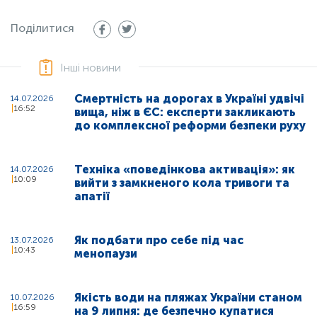
Поділитися
Інші новини
Смертність на дорогах в Україні удвічі
14.07.2026
16:52
вища, ніж в ЄС: експерти закликають
до комплексної реформи безпеки руху
Техніка «поведінкова активація»: як
14.07.2026
10:09
вийти з замкненого кола тривоги та
апатії
Як подбати про себе під час
13.07.2026
10:43
менопаузи
Якість води на пляжах України станом
10.07.2026
16:59
на 9 липня: де безпечно купатися