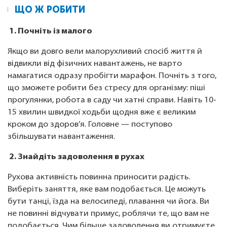
ЩО Ж РОБИТИ
1. Почніть із малого
Якщо ви довго вели малорухливий спосіб життя й
відвикли від фізичних навантажень, не варто
намагатися одразу пробігти марафон. Почніть з того,
що зможете робити без стресу для організму: піші
прогулянки, робота в саду чи хатні справи. Навіть 10-
15 хвилин швидкої ходьби щодня вже є великим
кроком до здоров’я. Головне — поступово
збільшувати навантаження.
2. Знайдіть задоволення в рухах
Рухова активність повинна приносити радість.
Виберіть заняття, яке вам подобається. Це можуть
бути танці, їзда на велосипеді, плавання чи йога. Ви
не повинні відчувати примус, роблячи те, що вам не
подобається. Чим більше задоволення ви отримуєте