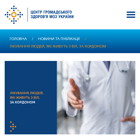
Перейти
ГОЛОВНА
/
НОВИНИ ТА ПУБЛІКАЦІЇ
/
до
ЛІКУВАННЯ ЛЮДЕЙ, ЯКІ ЖИВУТЬ З ВІЛ, ЗА КОРДОНОМ
основного
вмісту