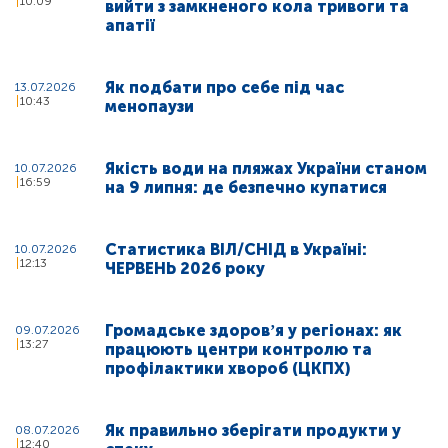
10:09
вийти з замкненого кола тривоги та
апатії
Як подбати про себе під час
13.07.2026
10:43
менопаузи
Якість води на пляжах України станом
10.07.2026
16:59
на 9 липня: де безпечно купатися
Статистика ВІЛ/СНІД в Україні:
10.07.2026
12:13
ЧЕРВЕНЬ 2026 року
Громадське здоровʼя у регіонах: як
09.07.2026
13:27
працюють центри контролю та
профілактики хвороб (ЦКПХ)
Як правильно зберігати продукти у
08.07.2026
12:40