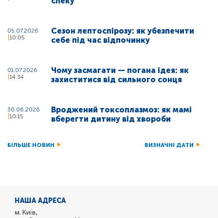
спеку
Сезон лептоспірозу: як убезпечити
05.07.2026
10:05
себе під час відпочинку
Чому засмагати — погана ідея: як
01.07.2026
14:34
захиститися від сильного сонця
Вроджений токсоплазмоз: як мамі
30.06.2026
10:15
вберегти дитину від хвороби
БІЛЬШЕ НОВИН
ВИЗНАЧНІ ДАТИ
НАША АДРЕСА
м. Київ,