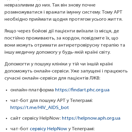
невразливим до них. Так він знову почне
розмножуватися і вражати імунну систему. Тому АРТ
необхідно приймати щодня протягом усього життя.
Якщо через бойові дії пацієнти виїхали із місця, де
постійно проживають, за кордон, повідомте їх, що
вони можуть отримати антиретровірусну терапію та
іншу медичну допомогу у будь-якій країні світу.
Допомогти у пошуку клініки у тій чи іншій країні
допоможуть онлайн-сервіси. Уже запущені і працюють
сучасні онлайн-сервіси для пацієнтів ЛЖВ:
онлайн-платформа
https://findart.phc.org.ua
чат-бот для пошуку АРТ у Телеграмі:
https://t.me/HIV_AIDS_bot
сайт сервісу HelpNow:
https://helpnow.aph.org.ua
чат-бот
сервісу HelpNow
у Телеграмі: