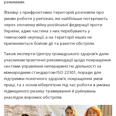
режимами.
Фахівці з прифронтових територій розповіли про
умови роботи у регіонах, які найбільше потерпають
через злочинну війну російської федерації проти
України, адже частина з них перебувають у
тимчасовій окупації, а на території інших не
припиняються бойові дії та ракетні обстріли.
Також експерти Центру громадського здоров'я дали
учасникам практичні рекомендації щодо покращення
системи управління неперервністю діяльності за
міжнародним стандартом ISO 22301, поради для
підтримки психічного здоров’я, покращення умов
праці, та з основ кібергігієни під час роботи в умовах
підвищеного ризику травмування й руйнувань
унаслідок ворожих обстрілів.