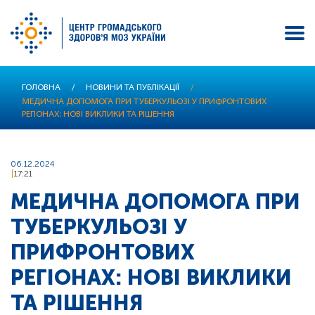
Перейти
ГОЛОВНА
/
НОВИНИ ТА ПУБЛІКАЦІЇ
/
до
МЕДИЧНА ДОПОМОГА ПРИ ТУБЕРКУЛЬОЗІ У ПРИФРОНТОВИХ
основного
РЕГІОНАХ: НОВІ ВИКЛИКИ ТА РІШЕННЯ
вмісту
06.12.2024
17:21
МЕДИЧНА ДОПОМОГА ПРИ
ТУБЕРКУЛЬОЗІ У
ПРИФРОНТОВИХ
РЕГІОНАХ: НОВІ ВИКЛИКИ
ТА РІШЕННЯ