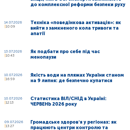
до комплексної реформи безпеки руху
Техніка «поведінкова активація»: як
14.07.2026
10:09
вийти з замкненого кола тривоги та
апатії
Як подбати про себе під час
13.07.2026
10:43
менопаузи
Якість води на пляжах України станом
10.07.2026
16:59
на 9 липня: де безпечно купатися
Статистика ВІЛ/СНІД в Україні:
10.07.2026
12:13
ЧЕРВЕНЬ 2026 року
Громадське здоровʼя у регіонах: як
09.07.2026
13:27
працюють центри контролю та