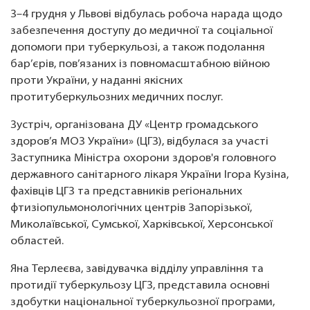
3–4 грудня у Львові відбулась робоча нарада щодо
забезпечення доступу до медичної та соціальної
допомоги при туберкульозі, а також подолання
бар’єрів, пов’язаних із повномасштабною війною
проти України, у наданні якісних
протитуберкульозних медичних послуг.
Зустріч, організована ДУ «Центр громадського
здоров’я МОЗ України» (ЦГЗ), відбулася за участі
Заступника Міністра охорони здоров'я головного
державного санітарного лікаря України Ігора Кузіна,
фахівців ЦГЗ та представників регіональних
фтизіопульмонологічних центрів Запорізької,
Миколаївської, Сумської, Харківської, Херсонської
областей.
Яна Терлеєва, завідувачка відділу управління та
протидії туберкульозу ЦГЗ, представила основні
здобутки національної туберкульозної програми,