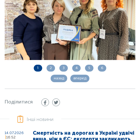
1
2
3
4
5
6
назад
вперед
Поділитися
Інші новини
Смертність на дорогах в Україні удвічі
14.07.2026
16:52
вища, ніж в ЄС: експерти закликають