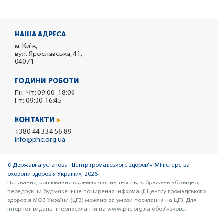
НАША АДРЕСА
м. Київ,
вул. Ярославська, 41,
04071
ГОДИНИ РОБОТИ
Пн–Чт: 09:00–18:00
Пт: 09:00-16:45
КОНТАКТИ
+380 44 334 56 89
info@phc.org.ua
© Державна установа «Центр громадського здоров’я Міністерства
охорони здоров’я України», 2026
Цитування, копіювання окремих частин текстів, зображень або відео,
передрук чи будь-яке інше поширення інформації Центру громадського
здоров’я МОЗ України (ЦГЗ) можливі за умови посилання на ЦГЗ. Для
інтернет-видань гіперпосилання на www.phc.org.ua обов’язкове.