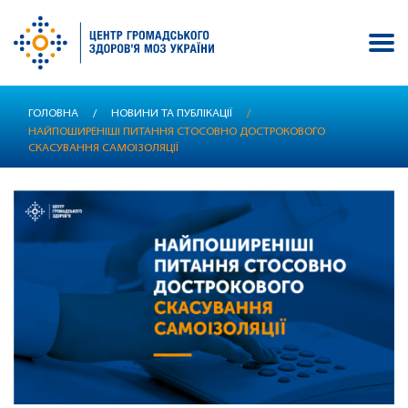
Перейти
ГОЛОВНА
/
НОВИНИ ТА ПУБЛІКАЦІЇ
/
до
НАЙПОШИРЕНІШІ ПИТАННЯ СТОСОВНО ДОСТРОКОВОГО
основного
СКАСУВАННЯ САМОІЗОЛЯЦІЇ
вмісту