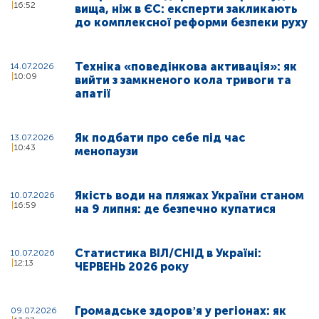
16:52
вища, ніж в ЄС: експерти закликають
до комплексної реформи безпеки руху
Техніка «поведінкова активація»: як
14.07.2026
10:09
вийти з замкненого кола тривоги та
апатії
Як подбати про себе під час
13.07.2026
10:43
менопаузи
Якість води на пляжах України станом
10.07.2026
16:59
на 9 липня: де безпечно купатися
Статистика ВІЛ/СНІД в Україні:
10.07.2026
12:13
ЧЕРВЕНЬ 2026 року
Громадське здоровʼя у регіонах: як
09.07.2026