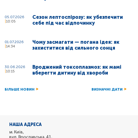
Сезон лептоспірозу: як убезпечити
05.07.2026
10:05
себе під час відпочинку
Чому засмагати — погана ідея: як
01.07.2026
14:34
захиститися від сильного сонця
Вроджений токсоплазмоз: як мамі
30.06.2026
10:15
вберегти дитину від хвороби
БІЛЬШЕ НОВИН
ВИЗНАЧНІ ДАТИ
НАША АДРЕСА
м. Київ,
вул. Ярославська, 41,