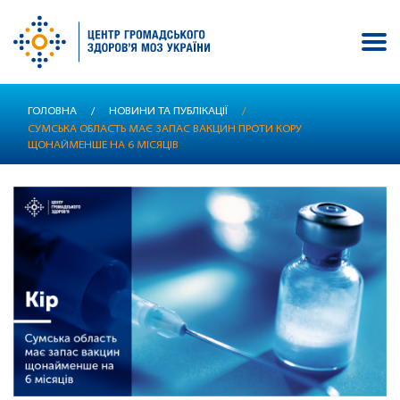
Перейти
ГОЛОВНА
/
НОВИНИ ТА ПУБЛІКАЦІЇ
/
до
СУМСЬКА ОБЛАСТЬ МАЄ ЗАПАС ВАКЦИН ПРОТИ КОРУ
основного
ЩОНАЙМЕНШЕ НА 6 МІСЯЦІВ
вмісту