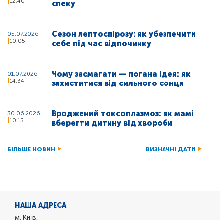
12:40
спеку
Сезон лептоспірозу: як убезпечити
05.07.2026
10:05
себе під час відпочинку
Чому засмагати — погана ідея: як
01.07.2026
14:34
захиститися від сильного сонця
Вроджений токсоплазмоз: як мамі
30.06.2026
10:15
вберегти дитину від хвороби
БІЛЬШЕ НОВИН
ВИЗНАЧНІ ДАТИ
НАША АДРЕСА
м. Київ,