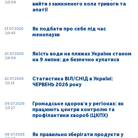
10:09
вийти з замкненого кола тривоги та
апатії
Як подбати про себе під час
13.07.2026
10:43
менопаузи
Якість води на пляжах України станом
10.07.2026
16:59
на 9 липня: де безпечно купатися
Статистика ВІЛ/СНІД в Україні:
10.07.2026
12:13
ЧЕРВЕНЬ 2026 року
Громадське здоровʼя у регіонах: як
09.07.2026
13:27
працюють центри контролю та
профілактики хвороб (ЦКПХ)
Як правильно зберігати продукти у
08.07.2026