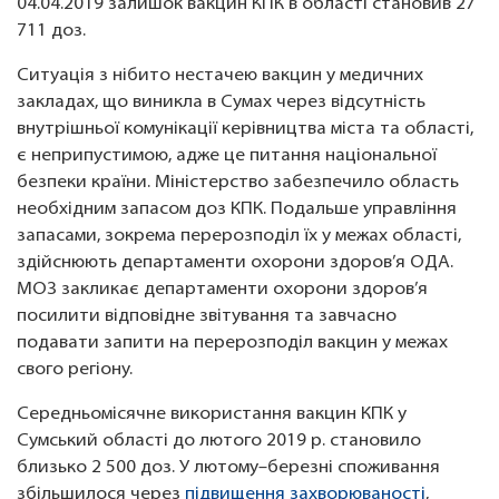
04.04.2019 залишок вакцин КПК в області становив 27
711 доз.
Ситуація з нібито нестачею вакцин у медичних
закладах, що виникла в Сумах через відсутність
внутрішньої комунікації керівництва міста та області,
є неприпустимою, адже це питання національної
безпеки країни. Міністерство забезпечило область
необхідним запасом доз КПК. Подальше управління
запасами, зокрема перерозподіл їх у межах області,
здійснюють департаменти охорони здоров’я ОДА.
МОЗ закликає департаменти охорони здоров’я
посилити відповідне звітування та завчасно
подавати запити на перерозподіл вакцин у межах
свого регіону.
Середньомісячне використання вакцин КПК у
Сумський області до лютого 2019 р. становило
близько 2 500 доз. У лютому–березні споживання
збільшилося через
підвищення захворюваності
,