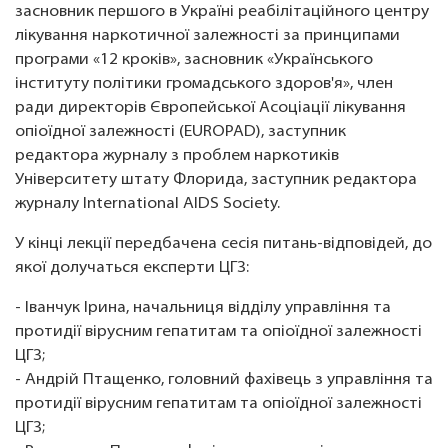
засновник першого в Україні реабілітаційного центру
лікування наркотичної залежності за принципами
програми «12 кроків», засновник «Українського
інституту політики громадського здоров'я», член
ради директорів Європейської Асоціації лікування
опіоїдної залежності (EUROPAD), заступник
редактора журналу з проблем наркотиків
Університету штату Флорида, заступник редактора
журналу International AIDS Society.
У кінці лекції передбачена сесія питань-відповідей, до
якої долучаться експерти ЦГЗ:
- Іванчук Ірина, начальниця відділу управління та
протидії вірусним гепатитам та опіоїдної залежності
ЦГЗ;
- Андрій Птащенко, головний фахівець з управління та
протидії вірусним гепатитам та опіоїдної залежності
ЦГЗ;