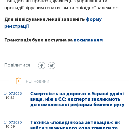
- Владислав Проноза, фахівець з управління та
протидії вірусним гепатитам та опіоїдної залежності.
Для відвідування лекції заповніть
форму
реєстрації
Трансляція буде доступна за
посиланням
Поділитися
Інші новини
Смертність на дорогах в Україні удвічі
14.07.2026
16:52
вища, ніж в ЄС: експерти закликають
до комплексної реформи безпеки руху
Техніка «поведінкова активація»: як
14.07.2026
10:09
вийти з замкненого кола тривоги та