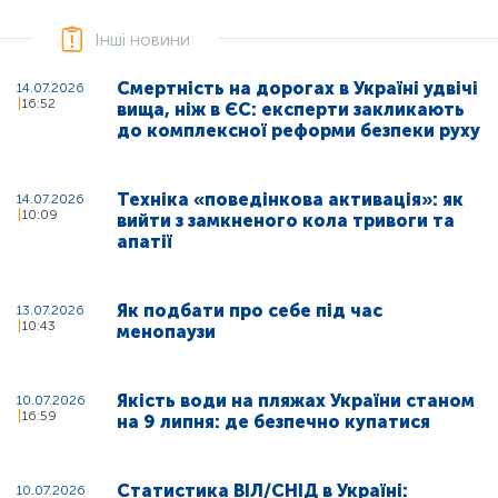
Інші новини
Смертність на дорогах в Україні удвічі
14.07.2026
16:52
вища, ніж в ЄС: експерти закликають
до комплексної реформи безпеки руху
Техніка «поведінкова активація»: як
14.07.2026
10:09
вийти з замкненого кола тривоги та
апатії
Як подбати про себе під час
13.07.2026
10:43
менопаузи
Якість води на пляжах України станом
10.07.2026
16:59
на 9 липня: де безпечно купатися
Статистика ВІЛ/СНІД в Україні:
10.07.2026