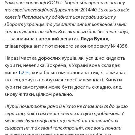
Рамкової конвенції ВООЗ із боротьби проти тютюну
та євроінтеграційної Директиви 2014/40. Закликаю всіх
колег із Парламенту об’єднатися заради захисту
здоров’я українців та ухвалити антитютюнові зміни
користуючись нагодою Всесвітнього дня без тютюну»
,
— зазначила народний депутат
Лада Булах
,
співавторка антитютюнового законопроєкту № 4358.
Наразі частка дорослих курців, які успішно кидають
курити, невелика. Зокрема, в Україні вона складає
лише
1,2 %
, хоча більш ніж половина тих, хто вживає
тютюн, хочуть позбутися своєї залежності. Кинути
курити самотужки може бути досить складно, але,
знову ж таки, цілком реально.
«Курці помирають рано й ніхто не ставиться до цього
серйозно, поки сам не зіткнеться з цією проблемою. У
мене вже були пацієнти, що перейшли зі звичайних
сигарет на так звані «електронні», але вони почали