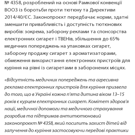
№ 4358, розроблений на основі Рамкової конвенції
ВООЗ із боротьби проти тютюну та Директиви
2014/40/ЄС. Законопроєкт передбачає норми, здатні
зменшити привабливість і доступність тютюнових
виробів: зокрема, заборону реклами та спонсорства
електронних сигарет і ТВЕНів, збільшення до 65%
медичних попереджень на упаковках сигарет,
заборону продажу сигарет з ароматизаторами,
обмеження використання електронних пристроїв для
куріння на рівні із сигаретами в заборонених місцях.
«Відсутність медичних попереджень та агресивна
реклама електронних пристроїв для куріння призвела
до того, що в Україні кожна п’ята дитина віком 13–15
років є курцем електронних сигарет. Комітет здоров’я
нації, медичної допомоги та медичного страхування
розробив та підтримав антитютюновий
законопроєкт № 4358, який посилить захист дітей від
залучення до куріння застосовуючи передові практики