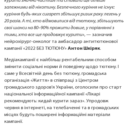
курити значно частіше та ставали ще більше
залежними від нікотину. Безпечного куріння не існує:
куріння будь-яких сигарет збільшує ризик раку легень у
20 разів. А ті, хто відмовилися від тютюну, збільшують
свої шанси на 80–90% прожити довше, у порівнянні з
тими, хто все ще продовжує курити»
, — зазначив
нейрохірург-онколог та амбасадор антитютюнової
кампанії «2022 БЕЗ ТЮТЮНУ»
Антон Шкіряк
.
Медіакампанії є найбільш рентабельним способом
змінити соціальні норми й поведінку щодо тютюну. І
саме у Всесвітній день без тютюну, громадська
організація «Життя» в співпраці з Центром
громадського здоров’я України, оголосили про старт
національної інформаційної кампанії «Лікарі
рекомендують: кидай курити зараз». Упродовж
червня в інтернеті, на телебаченні та в громадських
місцях будуть поширені інформаційні матеріали
кампанії.