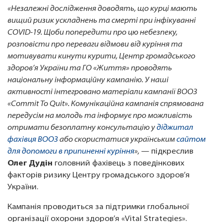
«Незалежні дослідження доводять, що курці мають
вищий ризик ускладнень та смерті при інфікуванні
COVID-19. Щоби попередити про цю небезпеку,
розповісти про переваги відмови від куріння та
мотивувати кинути курити, Центр громадського
здоров’я України та ГО «Життя» проводять
національну інформаційну кампанію. У наші
активності інтегровано матеріали кампанії ВООЗ
«Commit To Quit». Комунікаційна кампанія спрямована
передусім на молодь та інформує про можливість
отримати безоплатну консультацію у
діджитал
фахівця ВООЗ
або скористатися українським
сайтом
для допомоги в припиненні куріння
»,
— підкреслив
Олег Дудін
головний фахівець з поведінкових
факторів ризику Центру громадського здоров’я
України.
Кампанія проводиться за підтримки глобальної
організації охорони здоров’я «Vital Strategies».