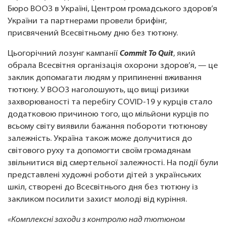
Бюро ВООЗ в Україні, Центром громадського здоров’я
України та партнерами провели брифінг,
присвячений Всесвітньому дню без тютюну.
Цьогорічний лозунг кампанії
Commit To Quit
, який
обрала Всесвітня організація охорони здоров’я, — це
заклик допомагати людям у припиненні вживання
тютюну. У ВООЗ наголошують, що вищі ризики
захворюваності та перебігу COVID-19 у курців стало
додатковою причиною того, що мільйони курців по
всьому світу виявили бажання побороти тютюнову
залежність. Україна також може долучитися до
світового руху та допомогти своїм громадянам
звільнитися від смертельної залежності. На події були
представлені художні роботи дітей з українських
шкіл, створені до Всесвітнього дня без тютюну із
закликом посилити захист молоді від куріння.
«Комплексні заходи з контролю над тютюном