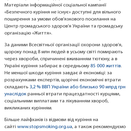
Матеріали інформаційної соціальної кампанії
«Безпечного куріння не існує» доступні для вільного
поширення за умови обов’язкового посилання на
Центр громадського здоров’я України та громадську
організацію «Життя».
За даними Всесвітньої організації охорони здоров’я,
щороку понад 8 млн людей в усьому світі помирають
через хвороби, спричинені вживанням тютюну, а в
Україні куріння забирає в середньому
85 000
життів
.
Не меншої шкоди куріння завдає й економіці: за
розрахунками експертів, щорічні економічні втрати
складають
3,2 % ВВП України або
близько 9
0 млрд грн
унаслідок
ранньої втрати працездатності курцями,
соціальними виплатами та лікуванням хвороб,
викликаних курінням.
Більше лайфхаків із відмови від куріння на
сайті
www.stopsmoking.org.ua
, а також рекомендуємо