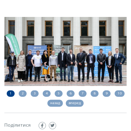
1
2
3
4
5
6
7
8
9
10
назад
вперед
Поділитися