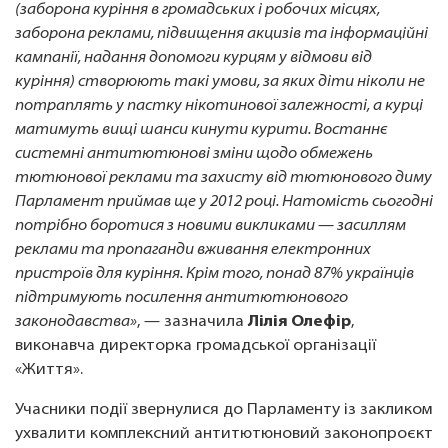
(заборона куріння в громадських і робочих місцях,
заборона реклами, підвищення акцизів та інформаційні
кампанії, надання допомоги курцям у відмови від
куріння) створюють такі умови, за яких діти ніколи не
потраплять у пастку нікотинової залежності, а курці
матимуть вищі шанси кинути курити. Востаннє
системні антитютюнові зміни щодо обмежень
тютюнової реклами та захисту від тютюнового диму
Парламент приймав ще у 2012 році. Натомість сьогодні
потрібно боротися з новими викликами — засиллям
реклами та пропаганди вживання електронних
пристроїв для куріння. Крім того, понад 87% українців
підтримують посилення антитютюнового
законодавства»
, — зазначила
Лілія Олефір
,
виконавча директорка громадської організації
«Життя».
Учасники події звернулися до Парламенту із закликом
ухвалити комплексний антитютюновий законопроєкт