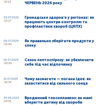
12:13
ЧЕРВЕНЬ 2026 року
Громадське здоровʼя у регіонах: як
09.07.2026
13:27
працюють центри контролю та
профілактики хвороб (ЦКПХ)
Як правильно зберігати продукти у
08.07.2026
12:40
спеку
Сезон лептоспірозу: як убезпечити
05.07.2026
10:05
себе під час відпочинку
Чому засмагати — погана ідея: як
01.07.2026
14:34
захиститися від сильного сонця
Вроджений токсоплазмоз: як мамі
30.06.2026
10:15
вберегти дитину від хвороби