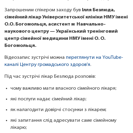
Запрошеним спікером заходу був
Ілля Безлюда,
сімейний лікар Університетської клініки НМУ імені
О.О. Богомольця, асистент м Навчально-
наукового центру — Український тренінговий
центр сімейної медицини НМУ імені О. О.
Богомольця.
Відеозапис зустрічі можна
переглянути на YouTube-
каналі Центру громадського здоров’я
.
Під час зустрічі лікар Безлюда розповів:
чому важливо мати власного сімейного лікаря;
які послуги надає сімейний лікар;
як налагодити довірчі стосунки з лікарем;
які запитання слід адресувати саме сімейному
лікарю;