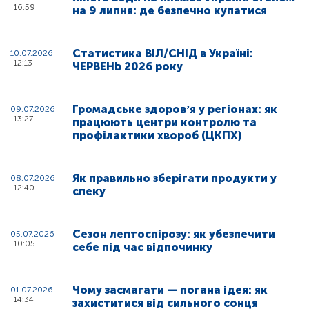
16:59
на 9 липня: де безпечно купатися
Статистика ВІЛ/СНІД в Україні:
10.07.2026
12:13
ЧЕРВЕНЬ 2026 року
Громадське здоровʼя у регіонах: як
09.07.2026
13:27
працюють центри контролю та
профілактики хвороб (ЦКПХ)
Як правильно зберігати продукти у
08.07.2026
12:40
спеку
Сезон лептоспірозу: як убезпечити
05.07.2026
10:05
себе під час відпочинку
Чому засмагати — погана ідея: як
01.07.2026
14:34
захиститися від сильного сонця