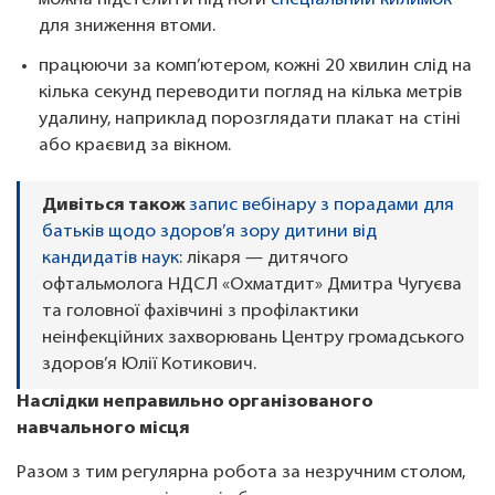
можна підстелити під ноги
спеціальний килимок
для зниження втоми.
працюючи за комп’ютером, кожні 20 хвилин слід на
кілька секунд переводити погляд на кілька метрів
удалину, наприклад порозглядати плакат на стіні
або краєвид за вікном.
Дивіться також
запис вебінару з порадами для
батьків щодо здоров’я зору дитини від
кандидатів наук
: лікаря — дитячого
офтальмолога НДСЛ «Охматдит» Дмитра Чугуєва
та головної фахівчині з профілактики
неінфекційних захворювань Центру громадського
здоров’я Юлії Котикович.
Наслідки неправильно організованого
навчального місця
Разом з тим регулярна робота за незручним столом,