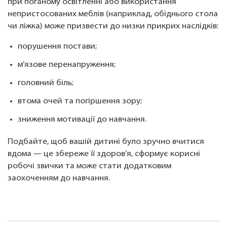
при поганому освітленні або використання
непристосованих меблів (наприклад, обіднього стола
чи ліжка) може призвести до низки прикрих наслідків:
порушення постави;
м’язове перенапруження;
головний біль;
втома очей та погіршення зору;
зниження мотивації до навчання.
Подбайте, щоб вашій дитині було зручно вчитися
вдома — це збереже її здоров’я, сформує корисні
робочі звички та може стати додатковим
заохоченням до навчання.