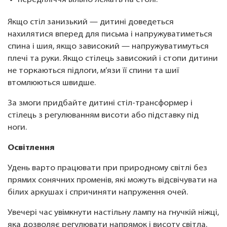
передпліччя вільно лежать на столі.
Якщо стіл занизький — дитині доведеться
нахилятися вперед для письма і напружуватиметься
спина і шия, якщо зависокий — напружуватимуться
плечі та руки. Якщо стілець зависокий і стопи дитини
не торкаються підлоги, м’язи її спини та шиї
втомлюються швидше.
За змоги придбайте дитині стіл-трансформер і
стілець з регулюванням висоти або підставку під
ноги.
Освітлення
Удень варто працювати при природному світлі без
прямих сонячних променів, які можуть відсвічувати на
білих аркушах і спричиняти напруження очей.
Увечері час увімкнути настільну лампу на гнучкій ніжці,
яка дозволяє регулювати напрямок і висоту світла.