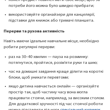
кожен предмет повинен мати своє місце, щоб за
потреби його можна було швидко прибрати;
використовуйте органайзери для канцелярії,
підставки для книжок або тримачі планшета.
Перерви та рухова активність
Навіть маючи ідеальне навчальне місце, необхідно
робити регулярні перерви:
раз на 30–40 хвилин — пауза на розминку:
потягнутися, пройтися, розім’яти руки та шию;
час на домашні завдання краще ділити на короткі
блоки, щоб уникати перевтоми;
якщо дитина навчається онлайн — організуйте
простір так, щоб частину часу вона могла
працювати стоячи, наприклад, за високим столом.
Для додаткової зручності під час стоячої роботи