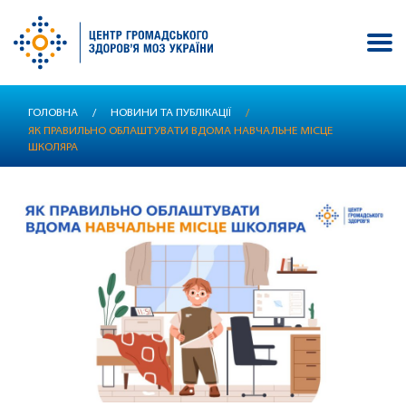
Перейти
ГОЛОВНА
/
НОВИНИ ТА ПУБЛІКАЦІЇ
/
до
ЯК ПРАВИЛЬНО ОБЛАШТУВАТИ ВДОМА НАВЧАЛЬНЕ МІСЦЕ
основного
ШКОЛЯРА
вмісту