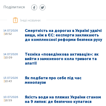
Поділитися
Інші новини
Смертність на дорогах в Україні удвічі
14.07.2026
16:52
вища, ніж в ЄС: експерти закликають
до комплексної реформи безпеки руху
Техніка «поведінкова активація»: як
14.07.2026
10:09
вийти з замкненого кола тривоги та
апатії
Як подбати про себе під час
13.07.2026
10:43
менопаузи
Якість води на пляжах України станом
10.07.2026
16:59
на 9 липня: де безпечно купатися