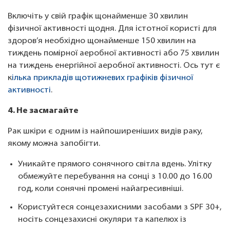
Включіть у свій графік щонайменше 30 хвилин
фізичної активності щодня. Для істотної користі для
здоров’я необхідно щонайменше 150 хвилин на
тиждень помірної аеробної активності або 75 хвилин
на тиждень енергійної аеробної активності. Ось тут є
к
ілька прикладів щотижневих графіків фізичної
активності
.
4. Не засмагайте
Рак шкіри є одним із найпоширеніших видів раку,
якому можна запобігти.
Уникайте прямого сонячного світла вдень. Улітку
обмежуйте перебування на сонці з 10.00 до 16.00
год, коли сонячні промені найагресивніші.
Користуйтеся сонцезахисними засобами з SPF 30+,
носіть сонцезахисні окуляри та капелюх із