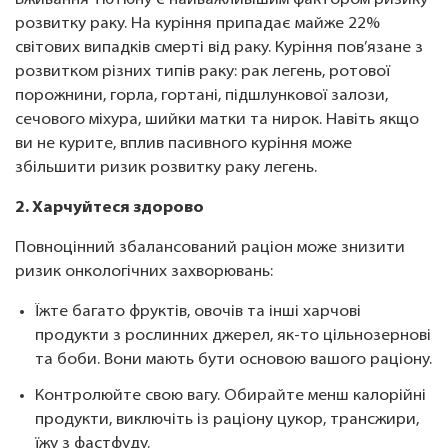
Вживання тютюну є найважливішим фактором ризику
розвитку раку. На куріння припадає майже 22%
світових випадків смерті від раку. Куріння пов’язане з
розвитком різних типів раку: рак легень, ротової
порожнини, горла, гортані, підшлункової залози,
сечового міхура, шийки матки та нирок. Навіть якщо
ви не курите, вплив пасивного куріння може
збільшити ризик розвитку раку легень.
2. Харчуйтеся здорово
Повноцінний збалансований раціон може знизити
ризик онкологічних захворювань:
Їжте багато фруктів, овочів та інші харчові
продукти з рослинних джерел, як-то цільнозернові
та боби. Вони мають бути основою вашого раціону.
Контролюйте свою вагу. Обирайте менш калорійні
продукти, виключіть із раціону цукор, трансжири,
їжу з фастфуду.