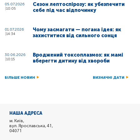
Сезон лептоспірозу: як убезпечити
05.07.2026
10:05
себе під час відпочинку
Чому засмагати — погана ідея: як
01.07.2026
14:34
захиститися від сильного сонця
Вроджений токсоплазмоз: як мамі
30.06.2026
10:15
вберегти дитину від хвороби
БІЛЬШЕ НОВИН
ВИЗНАЧНІ ДАТИ
НАША АДРЕСА
м. Київ,
вул. Ярославська, 41,
04071