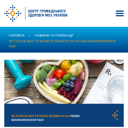
Перейти
ГОЛОВНА
/
НОВИНИ ТА ПУБЛІКАЦІЇ
/
до
ЯК СПОСІБ ЖИТТЯ МОЖЕ ВПЛИВАТИ НА РИЗИК ВИНИНИКНЕННЯ
основного
РАКУ
вмісту