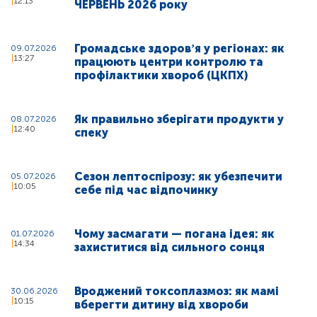
12:13
ЧЕРВЕНЬ 2026 року
Громадське здоровʼя у регіонах: як
09.07.2026
13:27
працюють центри контролю та
профілактики хвороб (ЦКПХ)
Як правильно зберігати продукти у
08.07.2026
12:40
спеку
Сезон лептоспірозу: як убезпечити
05.07.2026
10:05
себе під час відпочинку
Чому засмагати — погана ідея: як
01.07.2026
14:34
захиститися від сильного сонця
Вроджений токсоплазмоз: як мамі
30.06.2026
10:15
вберегти дитину від хвороби