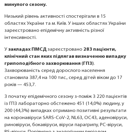
минулого сезону.
Низький рівень активності спостерігали в 15
областях України та м. Київ. У інших областях України
зареєстровано епідемічну активність різної
інтенсивності.
У
закладах ПМСД
зареєстровано
283 пацієнти,
клінічний стан яких підлягав визначенню випадку
грипоподібного захворювання (ГПЗ)
.
Захворюваність серед дорослого населення
становила 387,4 на 100 тис., серед дітей віком до 17
років — 453,7.
З початку епідемічного сезону з-поміж 3 220 пацієнтів
із ГПЗ лабораторно обстежено 451 (14,0%) людину, у
200 (44,3%) випадках отримано позитивні результати
на коронавіруси SARS-CoV-2, NL63, OC43, аденовіруси,
риновіруси, бокавіруси, віруси парагрипу, РС-віруси,