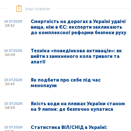
Інші новини
Смертність на дорогах в Україні удвічі
14.07.2026
16:52
вища, ніж в ЄС: експерти закликають
до комплексної реформи безпеки руху
Техніка «поведінкова активація»: як
14.07.2026
10:09
вийти з замкненого кола тривоги та
апатії
Як подбати про себе під час
13.07.2026
10:43
менопаузи
Якість води на пляжах України станом
10.07.2026
16:59
на 9 липня: де безпечно купатися
Статистика ВІЛ/СНІД в Україні:
10.07.2026