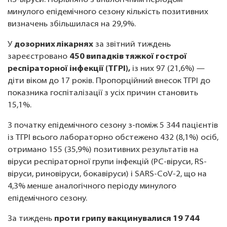
RS-віруси. Порівняно з аналогічним періодом
минулого епідемічного сезону кількість позитивних
визначень збільшилася на 29,9%.
У
дозорних лікарнях
за звітний тиждень
зареєстровано
450 випадків тяжкої гострої
респіраторної інфекції (ТГРІ),
із них 97 (21,6%) —
діти віком до 17 років. Пропорційний внесок ТГРІ до
показника госпіталізації з усіх причин становить
15,1%.
З початку епідемічного сезону з-поміж 5 344 пацієнтів
із ТГРІ всього лабораторно обстежено 432 (8,1%) осіб,
отримано 155 (35,9%) позитивних результатів на
віруси респіраторної групи інфекцій (РС-вiруси, RS-
вiруси, риновiруси, бокавiруси) і SARS-CoV-2, що на
4,3% менше аналогічного періоду минулого
епідемічного сезону.
За тиждень
проти грипу вакцинувалися 19 744