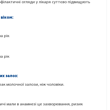
профілактичні огляди у лікаря суттєво підвищують
 віком:
а рік
а рік
их залоз:
ак молочної залози, ніж чоловіки.
ичі мали в анамнезі це захворювання, ризик