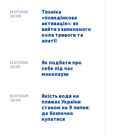
Техніка
14.07.2026
10:09
«поведінкова
активація»: як
вийти з замкненого
кола тривоги та
апатії
Як подбати про
13.07.2026
10:43
себе під час
менопаузи
Якість води на
10.07.2026
16:59
пляжах України
станом на 9 липня:
де безпечно
купатися