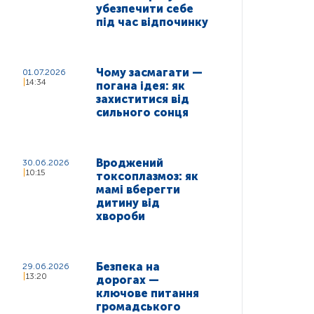
убезпечити себе
під час відпочинку
Чому засмагати —
01.07.2026
14:34
погана ідея: як
захиститися від
сильного сонця
Вроджений
30.06.2026
10:15
токсоплазмоз: як
мамі вберегти
дитину від
хвороби
Безпека на
29.06.2026
13:20
дорогах —
ключове питання
громадського