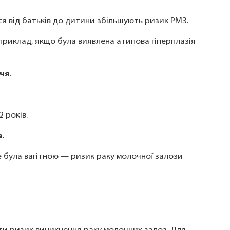
ься від батьків до дитини збільшують ризик РМЗ.
приклад, якщо була виявлена атипова гіперплазія
ччя
.
2 років.
.
не була вагітною — ризик раку молочної залози