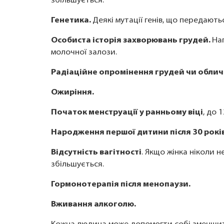
збільшується.
Генетика.
Деякі мутації генів, що передают
Особиста історія захворювань грудей.
На
молочної залози.
Радіаційне опромінення грудей чи обли
Ожиріння.
Початок менструації у ранньому віці
, до 1
Народження першої дитини після 30 років
Відсутність вагітності
. Якщо жінка ніколи 
збільшується.
Гормонотерапія після менопаузи.
Вживання алкоголю.