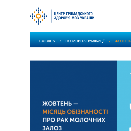
Перейти
ГОЛОВНА
/
НОВИНИ ТА ПУБЛІКАЦІЇ
/
ЖОВТЕНЬ
до
основного
вмісту