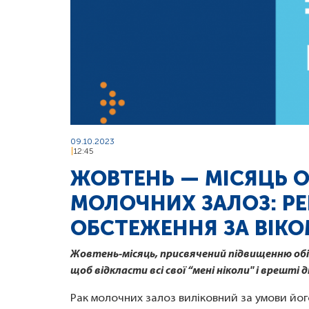
09.10.2023
12:45
ЖОВТЕНЬ — МІСЯЦЬ О
МОЛОЧНИХ ЗАЛОЗ: Р
ОБСТЕЖЕННЯ ЗА ВІКО
Жовтень-місяць, присвячений підвищенню обі
щоб відкласти всі свої “мені ніколи" і врешті
Рак молочних залоз виліковний за умови його 