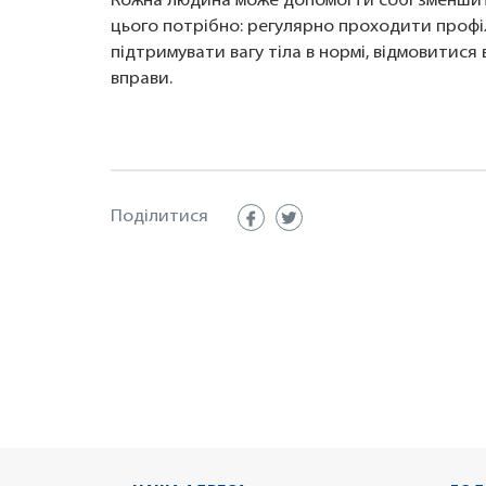
Кожна людина може допомогти собі зменшит
цього потрібно: регулярно проходити профі
підтримувати вагу тіла в нормі, відмовитися
вправи.
Поділитися