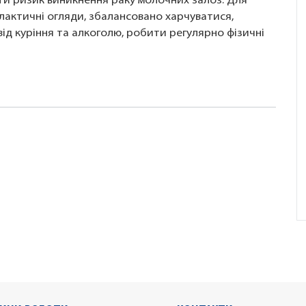
и ризик виникнення раку молочних залоз. Для
лактичні огляди, збалансовано харчуватися,
 від куріння та алкоголю, робити регулярно фізичні