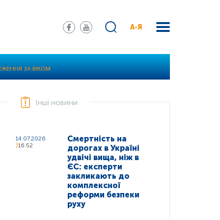
А-Я
ЕЖЕННЯ ЗА ВІКОМ
Інші новини
Смертність на
14.07.2026
16:52
дорогах в Україні
удвічі вища, ніж в
ЄС: експерти
закликають до
комплексної
реформи безпеки
руху