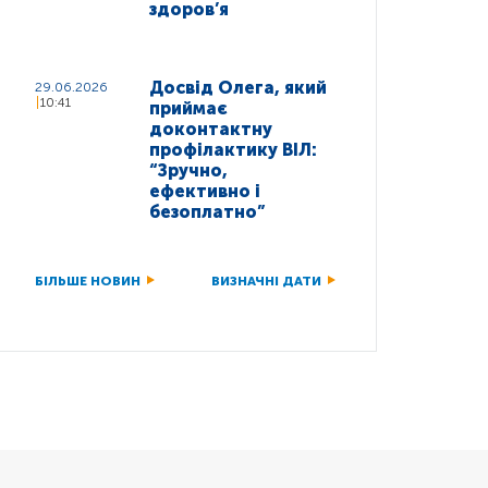
здоров’я
Досвід Олега, який
29.06.2026
10:41
приймає
доконтактну
профілактику ВІЛ:
“Зручно,
ефективно і
безоплатно”
БІЛЬШЕ НОВИН
ВИЗНАЧНІ ДАТИ