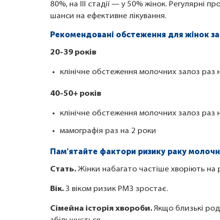
80%, на III стадії — у 50% жінок. Регулярні 
шанси на ефективне лікування.
Рекомендовані обстеження
для жінок за
20-39 років
клінічне обстеження молочних залоз раз н
40-50+ років
клінічне обстеження молочних залоз раз н
мамографія раз на 2 роки
Пам'ятайте фактори ризику раку молочн
Стать.
Жінки набагато частіше хворіють на р
Вік.
З віком ризик РМЗ зростає.
Сімейна історія хвороби.
Якщо близькі род