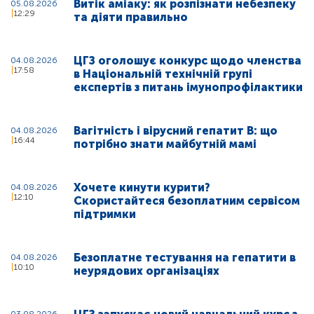
Витік аміаку: як розпізнати небезпеку
05.08.2026
12:29
та діяти правильно
ЦГЗ оголошує конкурс щодо членства
04.08.2026
17:58
в Національній технічній групі
експертів з питань імунопрофілактики
Вагітність і вірусний гепатит В: що
04.08.2026
16:44
потрібно знати майбутній мамі
Хочете кинути курити?
04.08.2026
12:10
Скористайтеся безоплатним сервісом
підтримки
Безоплатне тестування на гепатити в
04.08.2026
10:10
неурядових організаціях
03.08.2026