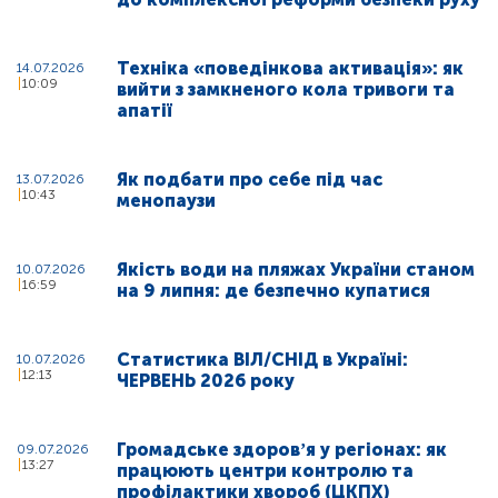
Техніка «поведінкова активація»: як
14.07.2026
10:09
вийти з замкненого кола тривоги та
апатії
Як подбати про себе під час
13.07.2026
10:43
менопаузи
Якість води на пляжах України станом
10.07.2026
16:59
на 9 липня: де безпечно купатися
Статистика ВІЛ/СНІД в Україні:
10.07.2026
12:13
ЧЕРВЕНЬ 2026 року
Громадське здоровʼя у регіонах: як
09.07.2026
13:27
працюють центри контролю та
профілактики хвороб (ЦКПХ)