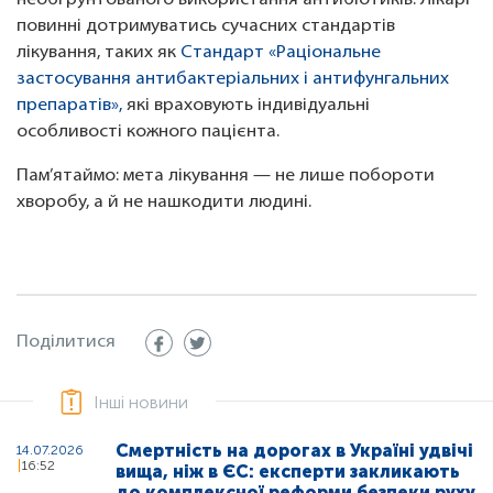
необґрунтованого використання антибіотиків. Лікарі
повинні дотримуватись сучасних стандартів
лікування, таких як
Стандарт «Раціональне
застосування антибактеріальних і антифунгальних
препаратів»,
які враховують індивідуальні
особливості кожного пацієнта.
Пам’ятаймо: мета лікування — не лише побороти
хворобу, а й не нашкодити людині.
Поділитися
Інші новини
Смертність на дорогах в Україні удвічі
14.07.2026
16:52
вища, ніж в ЄС: експерти закликають
до комплексної реформи безпеки руху