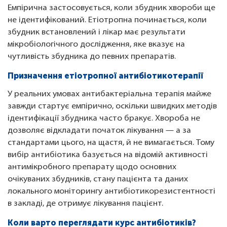
Емпірична застосовується, коли збудник хвороби ще
не ідентифікований. Етіотропна починається, коли
збудник встановлений і лікар має результати
мікробіологічного дослідження, яке вказує на
чутливість збудника до певних препаратів.
Призначення етіотропної антибіотикотерапії
У реальних умовах антибактеріальна терапія майже
завжди стартує емпірично, оскільки швидких методів
ідентифікації збудника часто бракує. Хвороба не
дозволяє відкладати початок лікування — а за
стандартами цього, на щастя, й не вимагається. Тому
вибір антибіотика базується на відомій активності
антимікробного препарату щодо основних
очікуваних збудників, стану пацієнта та даних
локального моніторингу антибіотикорезистентності
в закладі, де отримує лікування пацієнт.
Коли варто переглядати курс антибіотиків?