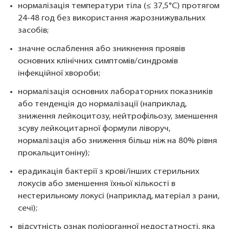
нормалізація температури тіла (≤ 37,5°C) протягом
24-48 год без використання жарознижувальних
засобів;
значне ослаблення або зникнення проявів
основних клінічних симптомів/синдромів
інфекційної хвороби;
нормалізація основних лабораторних показників
або тенденція до нормалізації (наприклад,
зниження лейкоцитозу, нейтрофільозу, зменшення
зсуву лейкоцитарної формули ліворуч,
нормалізація або зниження більш ніж на 80% рівня
прокальцитоніну);
ерадикація бактерії з крові/інших стерильних
локусів або зменшення їхньої кількості в
нестерильному локусі (наприклад, матеріал з рани,
сечі);
відсутність ознак поліорганної недостатності, яка