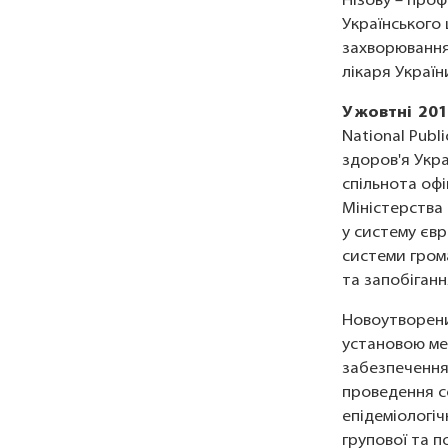
Нізову – про
Українського
захворювання
лікаря Україн
У жовтні 201
National Publ
здоров'я Укр
спільнота оф
Міністерства 
у систему євр
системи грома
та запобіганн
Новоутворен
установою ме
забезпечення
проведення со
епідеміологіч
групової та п