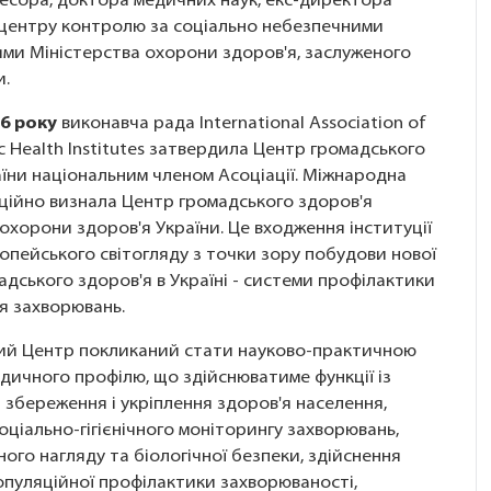
фесора, доктора медичних наук, екс-директора
 центру контролю за соціально небезпечними
ми Міністерства охорони здоров'я, заслуженого
и.
6 року
виконавча рада International Association of
ic Health Institutes затвердила Центр громадського
аїни національним членом Асоціації. Міжнародна
іційно визнала Центр громадського здоров'я
охорони здоров'я України. Це входження інституції
опейського світогляду з точки зору побудови нової
дського здоров'я в Україні - системи профілактики
я захворювань.
ий Центр покликаний стати науково-практичною
дичного профілю, що здійснюватиме функції із
 збереження і укріплення здоров'я населення,
ціально-гігієнічного моніторингу захворювань,
ного нагляду та біологічної безпеки, здійснення
опуляційної профілактики захворюваності,