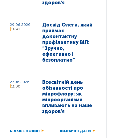
здоров’я
Досвід Олега, який
29.06.2026
10:41
приймає
доконтактну
профілактику ВІЛ:
“Зручно,
ефективно і
безоплатно”
Всесвітній день
27.06.2026
11:00
обізнаності про
мікрофлору: як
мікроорганізми
впливають на наше
здоров’я
БІЛЬШЕ НОВИН
ВИЗНАЧНІ ДАТИ