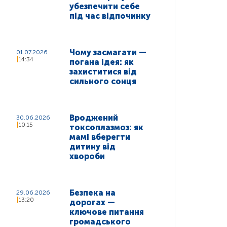
убезпечити себе
під час відпочинку
Чому засмагати —
01.07.2026
14:34
погана ідея: як
захиститися від
сильного сонця
Вроджений
30.06.2026
10:15
токсоплазмоз: як
мамі вберегти
дитину від
хвороби
Безпека на
29.06.2026
13:20
дорогах —
ключове питання
громадського