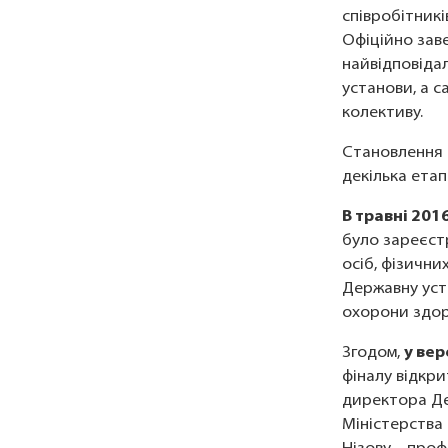
співробітник
Офіційно зав
найвідповіда
установи, а с
колективу.
Становлення 
декілька етапі
В травні 201
було зареєст
осіб, фізични
Державну уст
охорони здоро
Згодом,
у вер
фіналу відкри
директора Де
Міністерства