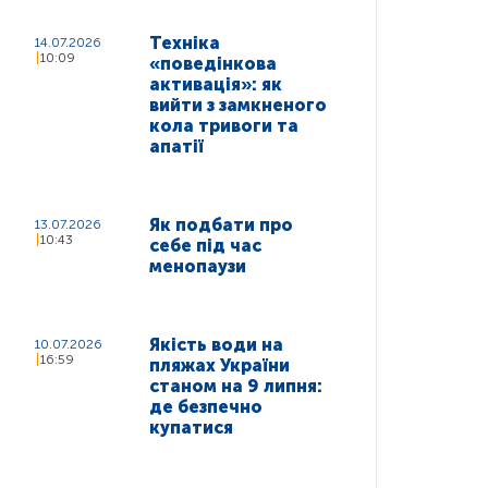
Техніка
14.07.2026
10:09
«поведінкова
активація»: як
вийти з замкненого
кола тривоги та
апатії
Як подбати про
13.07.2026
10:43
себе під час
менопаузи
Якість води на
10.07.2026
16:59
пляжах України
станом на 9 липня:
де безпечно
купатися