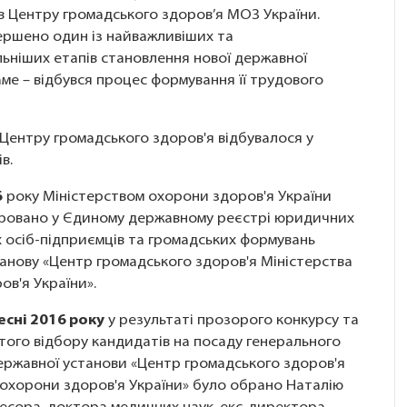
ів Центру громадського здоров’я МОЗ України.
ершено один із найважливіших та
льніших етапів становлення нової державної
аме – відбувся процес формування її трудового
Центру громадського здоров'я відбувалося у
в.
6
року Міністерством охорони здоров'я України
ровано у Єдиному державному реєстрі юридичних
х осіб-підприємців та громадських формувань
анову «Центр громадського здоров'я Міністерства
в'я України».
есні 2016 року
у результаті прозорого конкурсу та
того відбору кандидатів на посаду генерального
ржавної установи «Центр громадського здоров'я
 охорони здоров'я України» було обрано Наталію