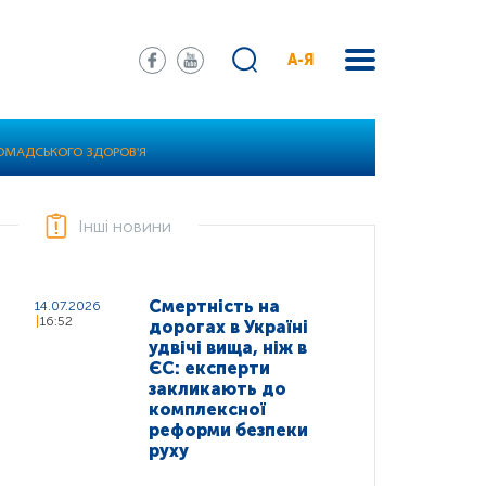
А-Я
РОМАДСЬКОГО ЗДОРОВ'Я
Інші новини
Смертність на
14.07.2026
16:52
дорогах в Україні
удвічі вища, ніж в
ЄС: експерти
закликають до
комплексної
реформи безпеки
руху