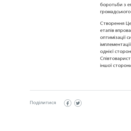
боротьби з еп
громадського
Створення Це
етапів впров
оптимізації 
імплементації
однієї сторо
Співтовариств
іншої сторони
Поділитися