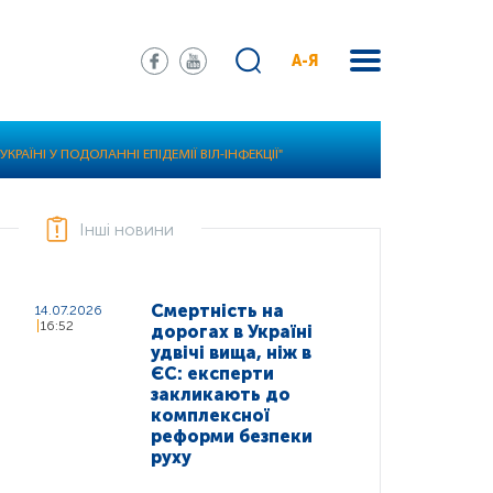
А-Я
АЇНІ У ПОДОЛАННІ ЕПІДЕМІЇ ВІЛ-ІНФЕКЦІЇ"
Інші новини
Смертність на
14.07.2026
16:52
дорогах в Україні
удвічі вища, ніж в
ЄС: експерти
закликають до
комплексної
реформи безпеки
руху