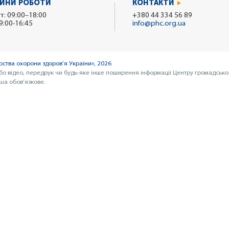
ИНИ РОБОТИ
КОНТАКТИ
т: 09:00–18:00
+380 44 334 56 89
9:00-16:45
info@phc.org.ua
ства охорони здоров’я України», 2026
бо відео, передрук чи будь-яке інше поширення інформації Центру громадсько
ua обов’язкове.