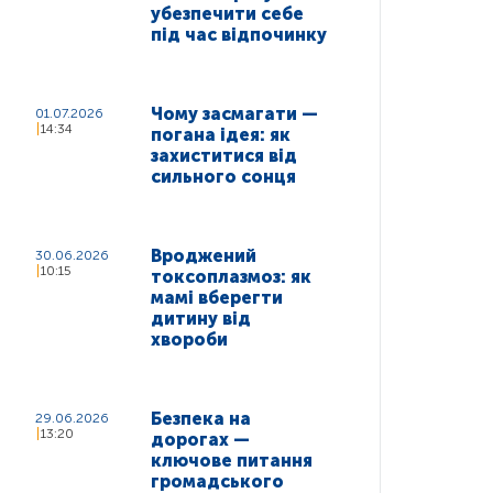
убезпечити себе
під час відпочинку
Чому засмагати —
01.07.2026
14:34
погана ідея: як
захиститися від
сильного сонця
Вроджений
30.06.2026
10:15
токсоплазмоз: як
мамі вберегти
дитину від
хвороби
Безпека на
29.06.2026
13:20
дорогах —
ключове питання
громадського