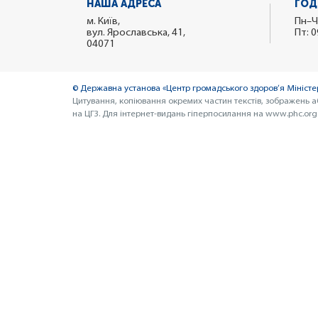
НАША АДРЕСА
ГОД
м. Київ,
Пн–Ч
вул. Ярославська, 41,
Пт: 0
04071
© Державна установа «Центр громадського здоров’я Міністер
Цитування, копіювання окремих частин текстів, зображень а
на ЦГЗ. Для інтернет-видань гіперпосилання на www.phc.org.