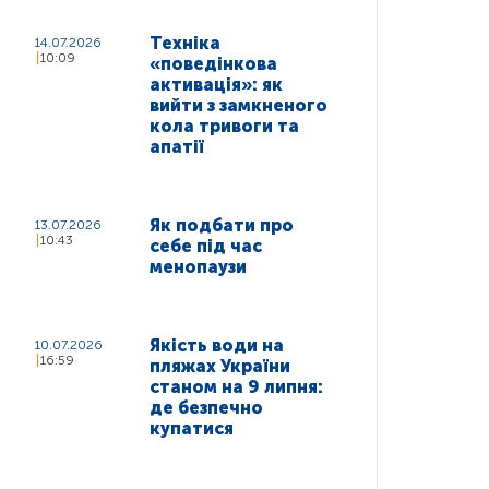
Техніка
14.07.2026
10:09
«поведінкова
активація»: як
вийти з замкненого
кола тривоги та
апатії
Як подбати про
13.07.2026
10:43
себе під час
менопаузи
Якість води на
10.07.2026
16:59
пляжах України
станом на 9 липня:
де безпечно
купатися