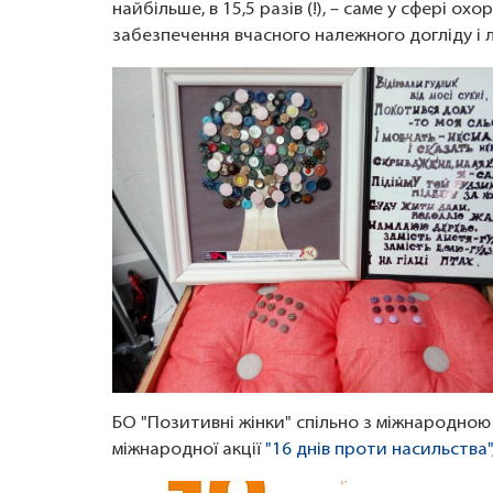
найбільше, в 15,5 разів (!), – саме у сфері о
забезпечення вчасного належного догліду і лі
БО "Позитивні жінки" спільно з міжнародн
міжнародної акції
"16 днів проти насильства"