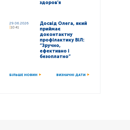
здоров’я
Досвід Олега, який
29.06.2026
10:41
приймає
доконтактну
профілактику ВІЛ:
“Зручно,
ефективно і
безоплатно”
БІЛЬШЕ НОВИН
ВИЗНАЧНІ ДАТИ