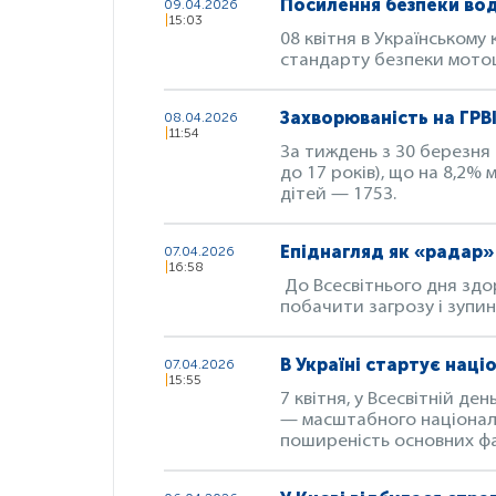
Посилення безпеки вод
09.04.2026
15:03
08 квітня в Українськом
стандарту безпеки мотош
Захворюваність на ГРВІ
08.04.2026
11:54
За тиждень з 30 березня д
до 17 років), що на 8,2% 
дітей — 1753.
Епіднагляд як «радар»
07.04.2026
16:58
До Всесвітнього дня здо
побачити загрозу і зупини
В Україні стартує нац
07.04.2026
15:55
7 квітня, у Всесвітній де
— масштабного національ
поширеність основних фа