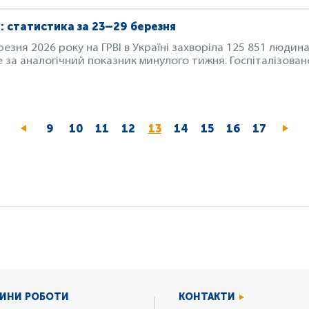
: статистика за 23–29 березня
езня 2026 року на ГРВІ в Україні захворіла 125 851 людина
 за аналогічний показник минулого тижня. Госпіталізовано 
Page
9
Page
10
Page
11
Page
12
Поточна
13
Page
14
Page
15
Page
16
Page
17
сторінка
ИНИ РОБОТИ
КОНТАКТИ