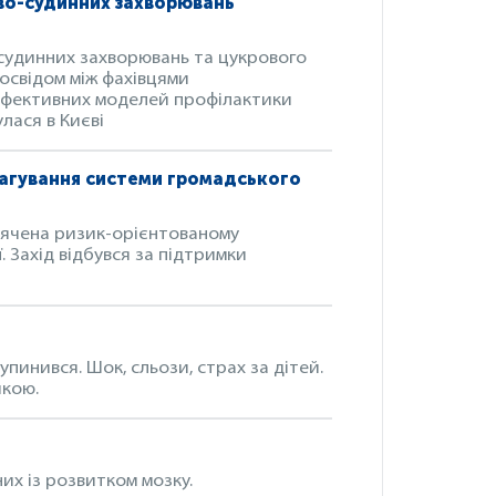
ево-судинних захворювань
судинних захворювань та цукрового
досвідом між фахівцями
 ефективних моделей профілактики
лася в Києві
еагування системи громадського
свячена ризик-орієнтованому
. Захід відбувся за підтримки
зупинився. Шок, сльози, страх за дітей.
шкою.
их із розвитком мозку.