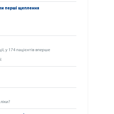
али перші щеплення
ії, у 174 пацієнтів вперше
ії:
ліки?