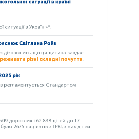
огольної ситуації в країні
 ситуації в Україні»*.
ояснює Світлана Ройз
о дізнавшись, що ця дитина завдає
еживати різні складні почуття
.
2025 рік
ів регламентується Стандартом
 509 дорослих і 62 838 дітей до 17
уло 2675 пацієнтів з ГРВІ, з них дітей