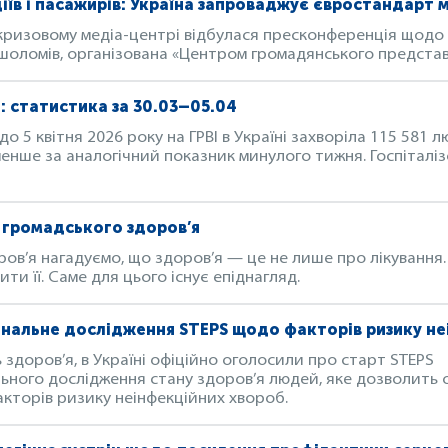
іїв і пасажирів: Україна запроваджує євростандарт
у кризовому медіа-центрі відбулася пресконференція щодо
оломів, організована «Центром громадянського представ
: статистика за 30.03–05.04
о 5 квітня 2026 року на ГРВІ в Україні захворіла 115 581 
менше за аналогічний показник минулого тижня. Госпіталізо
 громадського здоров’я
ров’я нагадуємо, що здоров’я — це не лише про лікування.
ти її. Саме для цього існує епіднагляд.
іональне дослідження STEPS щодо факторів ризику н
нь здоров’я, в Україні офіційно оголосили про старт STEPS
ного дослідження стану здоров’я людей, яке дозволить о
кторів ризику неінфекційних хвороб.