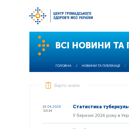
Перейти
до
ВСІ НОВИНИ ТА 
основного
вмісту
ГОЛОВНА
/
НОВИНИ ТА ПУБЛІКАЦІЇ
/
Варто знати
Статистика туберкульоз
16.04.2026
10:14
У березні 2026 року в Ук