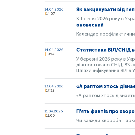
Як вакцинувати від геп
14.04.2026
14:07
З 1 січня 2026 року в Укр
оновлений
Календар профілактични
Статистика ВІЛ/СНІД в 
14.04.2026
10:14
У березні 2026 року в Укр
діагностовано СНІД, 83 
Шляхи інфікування ВІЛ в 
«А раптом хтось дізна
13.04.2026
17:32
«А раптом хтось дізнаєт
П'ять фактів про хвор
11.04.2026
11:00
Чи завжди хвороба Паркі