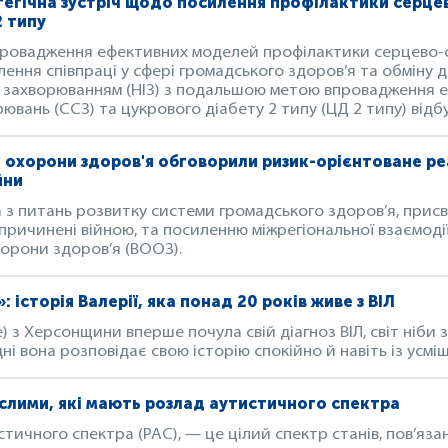
атегічна зустріч щодо посилення профілактики серц
2 типу
впровадження ефективних моделей профілактики серцево-
лення співпраці у сфері громадського здоров’я та обміну 
м захворюванням (НІЗ) з подальшою метою впровадження
вань (ССЗ) та цукрового діабету 2 типу (ЦД 2 типу) відбу
 охорони здоров'я обговорили ризик-орієнтоване р
йни
а з питань розвитку системи громадського здоров’я, при
причинені війною, та посиленню міжрегіональної взаємодії
охорони здоров’я (ВООЗ).
 історія Валерії, яка понад 20 років живе з ВІЛ
е) з Херсонщини вперше почула свій діагноз ВІЛ, світ ніби 
ні вона розповідає свою історію спокійно й навіть із усмі
ослими, які мають розлад аутистичного спектра
тичного спектра (РАС), — це цілий спектр станів, пов’язан