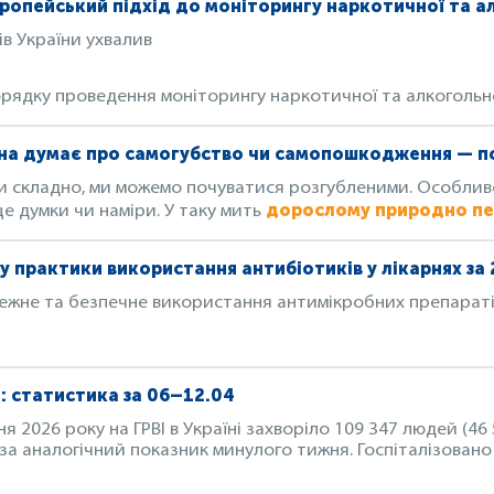
ропейський підхід до моніторингу наркотичної та алк
ів України ухвалив
рядку проведення моніторингу наркотичної та алкогольної
на думає про самогубство чи самопошкодження — п
ми складно, ми можемо почуватися розгубленими. Особлив
дорослому природно пер
е думки чи наміри. У таку мить
 практики використання антибіотиків у лікарнях за 
лежне та безпечне використання антимікробних препарат
І: статистика за 06–12.04
ня 2026 року на ГРВІ в Україні захворіло 109 347 людей (46
за аналогічний показник минулого тижня. Госпіталізовано б