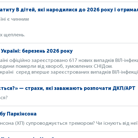
атиту В дітей, які народилися до 2026 року і отрим
аїні є чинним
х щеплень.
Україні: березень 2026 року
аїні офіційно зареєстровано 617 нових випадків ВІЛ-інфекц
людини померли від хвороб, зумовлених СНІДом.
Україні серед вперше зареєстрованих випадків ВІЛ-інфекц
ється?» — страхи, які заважають розпочати ДКП/АРТ
ься?
обу Паркінсона
нсона (ХП) супроводжується тремором? Чи існують від неї 