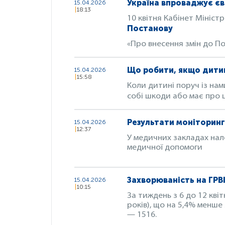
Україна впроваджує єв
15.04.2026
18:13
10 квітня Кабінет Міністр
Постанову
«Про внесення змін до По
Що робити, якщо дити
15.04.2026
15:58
Коли дитині поруч із на
собі шкоди або має про ц
Результати моніторингу
15.04.2026
12:37
У медичних закладах на
медичної допомоги
Захворюваність на ГРВ
15.04.2026
10:15
За тиждень з 6 до 12 квіт
років), що на 5,4% менше 
— 1516.