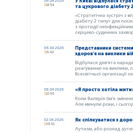
У Києві відбулася стр
06.04.2026
18:54
та цукрового діабету 
«Стратегічна зустріч з 
діабету 2 типу» для поси
з протидії неінфекційни
серцево-судинних захворю
Представники системи
06.04.2026
15:42
здоров’я на виклики ві
Відбулася дев’ята нарад
реагуванню на виклики, с
Всесвітньої організації 
«Я просто хотіла жити»:
06.04.2026
10:55
Коли Валерія (ім’я змінен
Але минули роки, і сьогод
Як спілкуватися з дор
02.04.2026
09:51
Аутизм, або розлад аутис